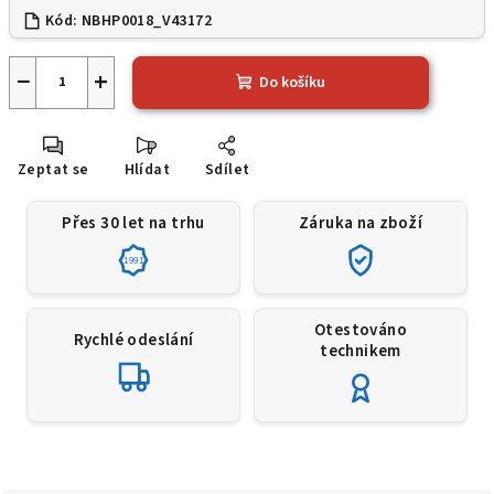
Kód:
NBHP0018_V43172
−
+
Do košíku
Zeptat se
Hlídat
Sdílet
Přes 30 let na trhu
Záruka na zboží
1991
Otestováno
Rychlé odeslání
technikem