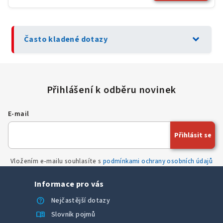
expand_more
Často kladené dotazy
E-mail
Přihlásit se
Vložením e-mailu souhlasíte s
podmínkami ochrany osobních údajů
Informace pro vás
help
Nejčastější dotazy
menu_book
Slovník pojmů