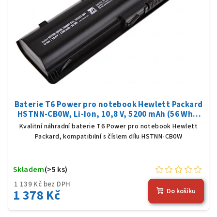
Baterie T6 Power pro notebook Hewlett Packard
HSTNN-CB0W, Li-Ion, 10,8 V, 5200 mAh (56 Wh),
černá
Kvalitní náhradní baterie T6 Power pro notebook Hewlett
Packard, kompatibilní s číslem dílu HSTNN-CB0W
Skladem
(>5 ks)
1 139 Kč bez DPH
1 378 Kč
Do košíku