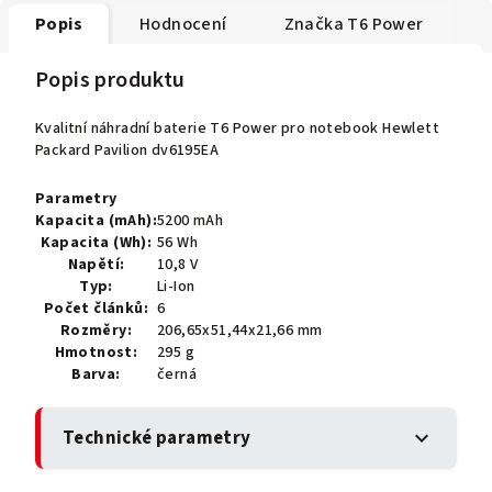
Popis
Hodnocení
Značka
T6 Power
Popis produktu
Kvalitní náhradní baterie T6 Power pro notebook Hewlett
Packard Pavilion dv6195EA
Parametry
Kapacita (mAh):
5200 mAh
Kapacita (Wh):
56 Wh
Napětí:
10,8 V
Typ:
Li-Ion
Počet článků:
6
Rozměry:
206,65x51,44x21,66 mm
Hmotnost:
295 g
Barva:
černá
Technické parametry
expand_more