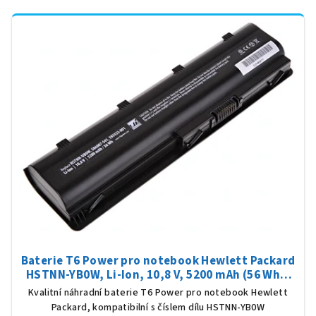
Baterie T6 Power pro notebook Hewlett Packard
HSTNN-YB0W, Li-Ion, 10,8 V, 5200 mAh (56 Wh),
černá
Kvalitní náhradní baterie T6 Power pro notebook Hewlett
Packard, kompatibilní s číslem dílu HSTNN-YB0W