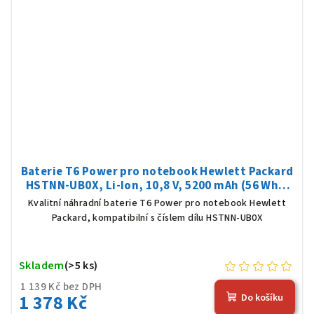
Baterie T6 Power pro notebook Hewlett Packard
HSTNN-UB0X, Li-Ion, 10,8 V, 5200 mAh (56 Wh),
černá
Kvalitní náhradní baterie T6 Power pro notebook Hewlett
Packard, kompatibilní s číslem dílu HSTNN-UB0X
Skladem
(>5 ks)
1 139 Kč bez DPH
1 378 Kč
Do košíku