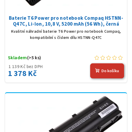
Baterie T6 Power pro notebook Compaq HSTNN-
Q47C, Li-Ion, 10,8 V, 5200 mAh (56 Wh), černá
Kvalitní náhradní baterie T6 Power pro notebook Compaq,
kompatibilní s číslem dílu HSTNN-Q47C
Skladem
(>5 ks)
1 139 Kč bez DPH
1 378 Kč
Do košíku