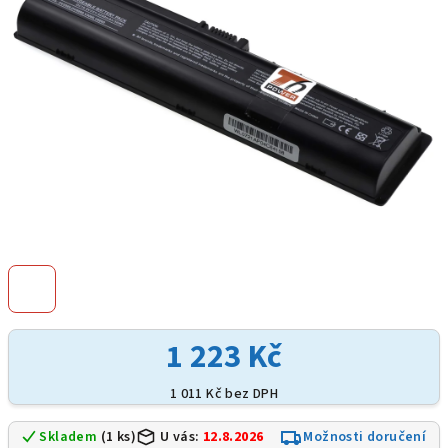
hvězdiček.
1 223 Kč
1 011 Kč bez DPH
Skladem
(1 ks)
U vás:
12.8.2026
Možnosti doručení