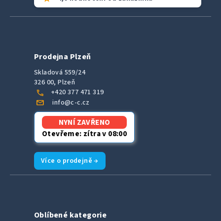
Prodejna Plzeň
Skladová 559/24
326 00, Plzeň
call
+420 377 471 319
mail
info@c-c.cz
NYNÍ ZAVŘENO
Otevřeme: zítra v 08:00
Více o prodejně →
Oblíbené kategorie