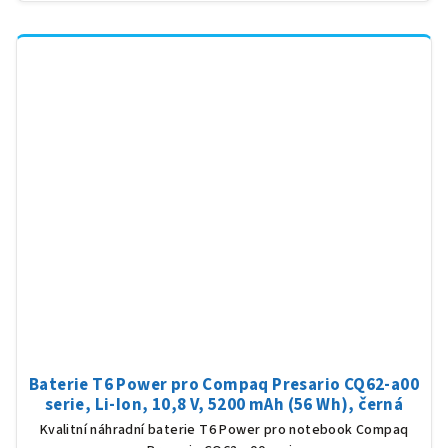
Baterie T6 Power pro Compaq Presario CQ62-a00
serie, Li-Ion, 10,8 V, 5200 mAh (56 Wh), černá
Kvalitní náhradní baterie T6 Power pro notebook Compaq