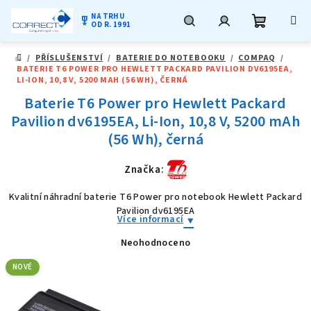
NA TRHU
military_tech
OD R. 1991
Nákupní
Hledat
Přihlášení
Přejít
/
PŘÍSLUŠENSTVÍ
/
BATERIE DO NOTEBOOKU
/
COMPAQ
/
na
DOMŮ
BATERIE T6 POWER PRO HEWLETT PACKARD PAVILION DV6195EA,
obsah
košík
LI-ION, 10,8 V, 5200 MAH (56 WH), ČERNÁ
Baterie T6 Power pro Hewlett Packard
Pavilion dv6195EA, Li-Ion, 10,8 V, 5200 mAh
(56 Wh), černá
Značka:
Kvalitní náhradní baterie T6 Power pro notebook Hewlett Packard
Pavilion dv6195EA
Více informací
Neohodnoceno
Průměrné
hodnocení
produktu
NOVÉ
je
0,0
z
5