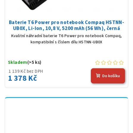
Baterie T6 Power pro notebook Compaq HSTNN-
UB0X, Li-Ion, 10,8 V, 5200 mAh (56 Wh), černá
Kvalitní náhradní baterie T6 Power pro notebook Compaq,
kompatibilní s číslem dílu HSTNN-UB0X
Skladem
(>5 ks)
1 139 Kč bez DPH
1 378 Kč
Do košíku