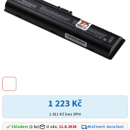
hvězdiček.
1 223 Kč
1 011 Kč bez DPH
Skladem
(1 ks)
U vás:
11.8.2026
Možnosti doručení