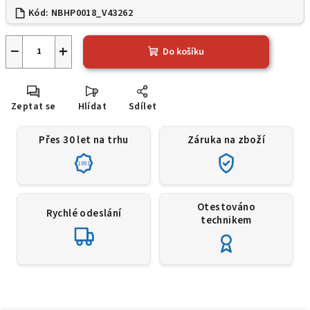
Kód:
NBHP0018_V43262
−
+
Do košíku
Zeptat se
Hlídat
Sdílet
Přes 30 let na trhu
Záruka na zboží
1991
Otestováno
Rychlé odeslání
technikem