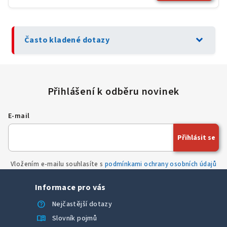
expand_more
Často kladené dotazy
E-mail
Přihlásit se
Vložením e-mailu souhlasíte s
podmínkami ochrany osobních údajů
Informace pro vás
help
Nejčastější dotazy
menu_book
Slovník pojmů