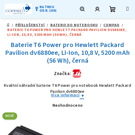
NA TRHU
military_tech
OD R. 1991
Nákupní
Hledat
Přihlášení
Přejít
/
PŘÍSLUŠENSTVÍ
/
BATERIE DO NOTEBOOKU
/
COMPAQ
/
na
DOMŮ
BATERIE T6 POWER PRO HEWLETT PACKARD PAVILION DV6880EE,
obsah
košík
LI-ION, 10,8 V, 5200 MAH (56 WH), ČERNÁ
Baterie T6 Power pro Hewlett Packard
Pavilion dv6880ee, Li-Ion, 10,8 V, 5200 mAh
(56 Wh), černá
Značka:
Kvalitní náhradní baterie T6 Power pro notebook Hewlett Packard
Pavilion dv6880ee
Více informací
Neohodnoceno
Průměrné
hodnocení
produktu
NOVÉ
je
0,0
z
5