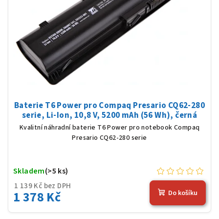
Baterie T6 Power pro Compaq Presario CQ62-280
serie, Li-Ion, 10,8 V, 5200 mAh (56 Wh), černá
Kvalitní náhradní baterie T6 Power pro notebook Compaq
Presario CQ62-280 serie
Skladem
(>5 ks)
1 139 Kč bez DPH
1 378 Kč
Do košíku