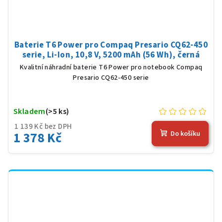
Baterie T6 Power pro Compaq Presario CQ62-450
serie, Li-Ion, 10,8 V, 5200 mAh (56 Wh), černá
Kvalitní náhradní baterie T6 Power pro notebook Compaq
Presario CQ62-450 serie
Skladem
(>5 ks)
1 139 Kč bez DPH
1 378 Kč
Do košíku