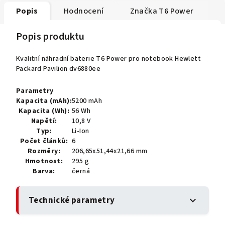
Popis
Hodnocení
Značka
T6 Power
Popis produktu
Kvalitní náhradní baterie T6 Power pro notebook Hewlett
Packard Pavilion dv6880ee
Parametry
Kapacita (mAh):
5200 mAh
Kapacita (Wh):
56 Wh
Napětí:
10,8 V
Typ:
Li-Ion
Počet článků:
6
Rozměry:
206,65x51,44x21,66 mm
Hmotnost:
295 g
Barva:
černá
Technické parametry
expand_more