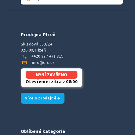
Prodejna Plzeň
Skladová 559/24
326 00, Plzeň
call
+420 377 471 319
mail
info@c-c.cz
NYNÍ ZAVŘENO
Otevřeme: zítra v 08:00
Více o prodejně →
Oblíbené kategorie