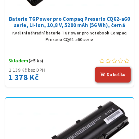
Baterie T6 Power pro Compaq Presario CQ62-a60
serie, Li-Ion, 10,8 V, 5200 mAh (56 Wh), černá
Kvalitní náhradní baterie T6 Power pro notebook Compaq
Presario CQ62-a60 serie
Skladem
(>5 ks)
1 139 Kč bez DPH
1 378 Kč
Do košíku