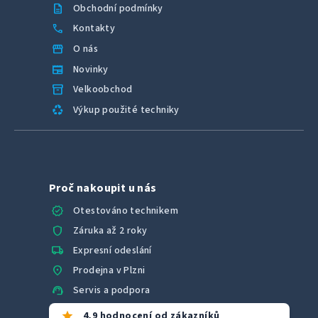
description
Obchodní podmínky
call
Kontakty
storefront
O nás
newspaper
Novinky
inventory_2
Velkoobchod
recycling
Výkup použité techniky
Proč nakoupit u nás
verified
Otestováno technikem
shield
Záruka až 2 roky
local_shipping
Expresní odeslání
location_on
Prodejna v Plzni
support_agent
Servis a podpora
star
4,9 hodnocení od zákazníků