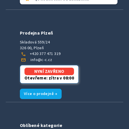
Prodejna Plzeň
Skladová 559/24
326 00, Plzeň
call
+420 377 471 319
mail
info@c-c.cz
NYNÍ ZAVŘENO
Otevřeme: zítra v 08:00
Více o prodejně →
Oblíbené kategorie