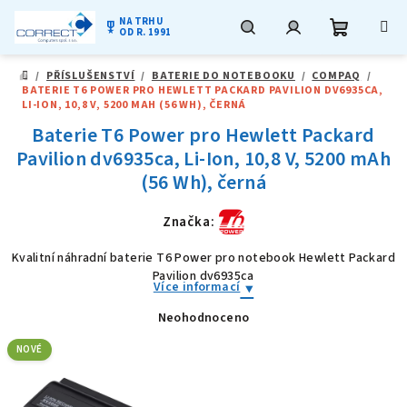
NA TRHU
military_tech
OD R. 1991
Nákupní
Hledat
Přihlášení
Přejít
/
PŘÍSLUŠENSTVÍ
/
BATERIE DO NOTEBOOKU
/
COMPAQ
/
na
DOMŮ
BATERIE T6 POWER PRO HEWLETT PACKARD PAVILION DV6935CA,
obsah
košík
LI-ION, 10,8 V, 5200 MAH (56 WH), ČERNÁ
Baterie T6 Power pro Hewlett Packard
Pavilion dv6935ca, Li-Ion, 10,8 V, 5200 mAh
(56 Wh), černá
Značka:
Kvalitní náhradní baterie T6 Power pro notebook Hewlett Packard
Pavilion dv6935ca
Více informací
Neohodnoceno
Průměrné
hodnocení
produktu
NOVÉ
je
0,0
z
5