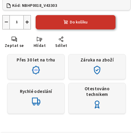
Kód:
NBHP0018_V43303
−
+
Do košíku
Zeptat se
Hlídat
Sdílet
Přes 30 let na trhu
Záruka na zboží
1991
Otestováno
Rychlé odeslání
technikem