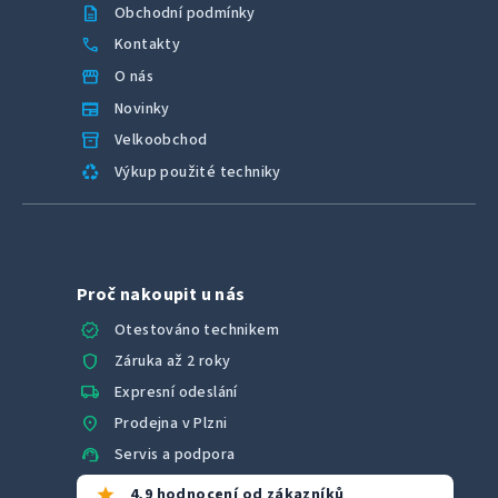
description
Obchodní podmínky
call
Kontakty
storefront
O nás
newspaper
Novinky
inventory_2
Velkoobchod
recycling
Výkup použité techniky
Proč nakoupit u nás
verified
Otestováno technikem
shield
Záruka až 2 roky
local_shipping
Expresní odeslání
location_on
Prodejna v Plzni
support_agent
Servis a podpora
star
4,9 hodnocení od zákazníků