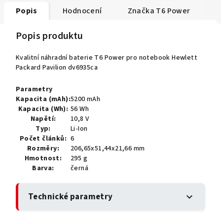
Popis
Hodnocení
Značka
T6 Power
Popis produktu
Kvalitní náhradní baterie T6 Power pro notebook Hewlett
Packard Pavilion dv6935ca
Parametry
Kapacita (mAh):
5200 mAh
Kapacita (Wh):
56 Wh
Napětí:
10,8 V
Typ:
Li-Ion
Počet článků:
6
Rozměry:
206,65x51,44x21,66 mm
Hmotnost:
295 g
Barva:
černá
Technické parametry
expand_more