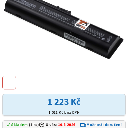
hvězdiček.
1 223 Kč
1 011 Kč bez DPH
Skladem
(1 ks)
U vás:
10.8.2026
Možnosti doručení