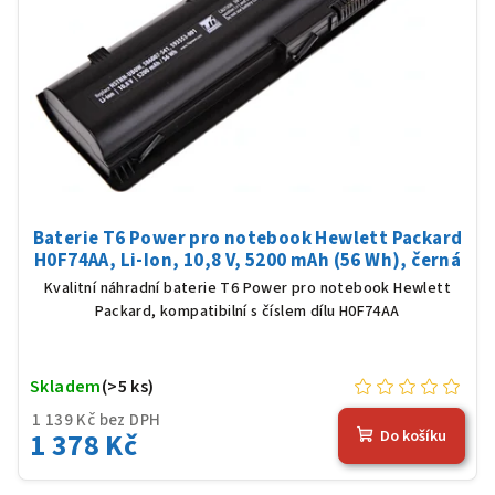
Baterie T6 Power pro notebook Hewlett Packard
H0F74AA, Li-Ion, 10,8 V, 5200 mAh (56 Wh), černá
Kvalitní náhradní baterie T6 Power pro notebook Hewlett
Packard, kompatibilní s číslem dílu H0F74AA
Skladem
(>5 ks)
1 139 Kč bez DPH
1 378 Kč
Do košíku