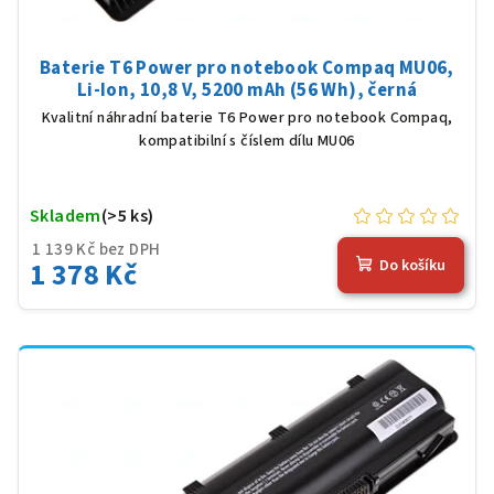
Baterie T6 Power pro notebook Compaq MU06,
Li-Ion, 10,8 V, 5200 mAh (56 Wh), černá
Kvalitní náhradní baterie T6 Power pro notebook Compaq,
kompatibilní s číslem dílu MU06
Skladem
(>5 ks)
1 139 Kč bez DPH
1 378 Kč
Do košíku