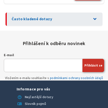
expand_more
Často kladené dotazy
E-mail
Přihlásit se
Vložením e-mailu souhlasíte s
podmínkami ochrany osobních údajů
Informace pro vás
help
Nejčastější dotazy
menu_book
Slovník pojmů