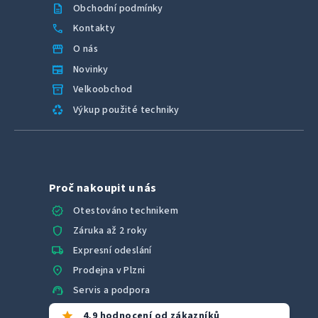
description
Obchodní podmínky
call
Kontakty
storefront
O nás
newspaper
Novinky
inventory_2
Velkoobchod
recycling
Výkup použité techniky
Proč nakoupit u nás
verified
Otestováno technikem
shield
Záruka až 2 roky
local_shipping
Expresní odeslání
location_on
Prodejna v Plzni
support_agent
Servis a podpora
star
4,9 hodnocení od zákazníků