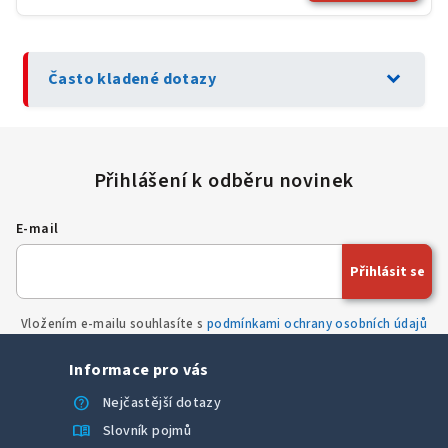
expand_more
Často kladené dotazy
E-mail
Přihlásit se
Vložením e-mailu souhlasíte s
podmínkami ochrany osobních údajů
Informace pro vás
help
Nejčastější dotazy
menu_book
Slovník pojmů