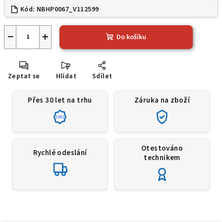
Kód:
NBHP0067_V112599
−
+
Do košíku
Zeptat se
Hlídat
Sdílet
Přes 30 let na trhu
Záruka na zboží
1991
Otestováno
Rychlé odeslání
technikem