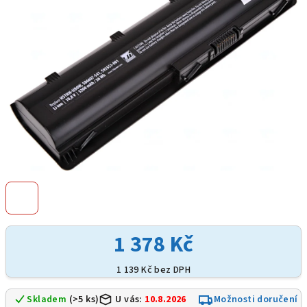
hvězdiček.
1 378 Kč
1 139 Kč bez DPH
Skladem
(>5 ks)
U vás:
10.8.2026
Možnosti doručení