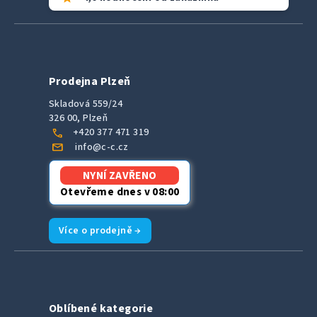
Prodejna Plzeň
Skladová 559/24
326 00, Plzeň
call
+420 377 471 319
mail
info@c-c.cz
NYNÍ ZAVŘENO
Otevřeme dnes v 08:00
Více o prodejně →
Oblíbené kategorie