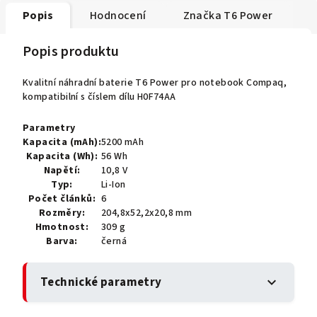
Popis
Hodnocení
Značka
T6 Power
Popis produktu
Kvalitní náhradní baterie T6 Power pro notebook Compaq,
kompatibilní s číslem dílu H0F74AA
Parametry
Kapacita (mAh):
5200 mAh
Kapacita (Wh):
56 Wh
Napětí:
10,8 V
Typ:
Li-Ion
Počet článků:
6
Rozměry:
204,8x52,2x20,8 mm
Hmotnost:
309 g
Barva:
černá
Technické parametry
expand_more