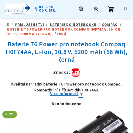
NA TRHU
military_tech
OD R. 1991
Nákupní
Hledat
Přihlášení
Přejít
/
PŘÍSLUŠENSTVÍ
/
BATERIE DO NOTEBOOKU
/
COMPAQ
/
na
DOMŮ
BATERIE T6 POWER PRO NOTEBOOK COMPAQ H0F74AA, LI-ION,
obsah
košík
10,8 V, 5200 MAH (56 WH), ČERNÁ
Baterie T6 Power pro notebook Compaq
H0F74AA, Li-Ion, 10,8 V, 5200 mAh (56 Wh),
černá
Značka:
Kvalitní náhradní baterie T6 Power pro notebook Compaq,
kompatibilní s číslem dílu H0F74AA
Více informací
Neohodnoceno
Průměrné
hodnocení
produktu
NOVÉ
je
0,0
z
5