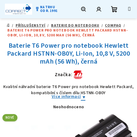
NA TRHU
military_tech
OD R. 1991
Nákupní
Hledat
Přihlášení
Přejít
/
PŘÍSLUŠENSTVÍ
/
BATERIE DO NOTEBOOKU
/
COMPAQ
/
na
DOMŮ
BATERIE T6 POWER PRO NOTEBOOK HEWLETT PACKARD HSTNN-
obsah
košík
OB0Y, LI-ION, 10,8 V, 5200 MAH (56 WH), ČERNÁ
Baterie T6 Power pro notebook Hewlett
Packard HSTNN-OB0Y, Li-Ion, 10,8 V, 5200
mAh (56 Wh), černá
Značka:
Kvalitní náhradní baterie T6 Power pro notebook Hewlett Packard,
kompatibilní s číslem dílu HSTNN-OB0Y
Více informací
Neohodnoceno
Průměrné
hodnocení
produktu
NOVÉ
je
0,0
z
5