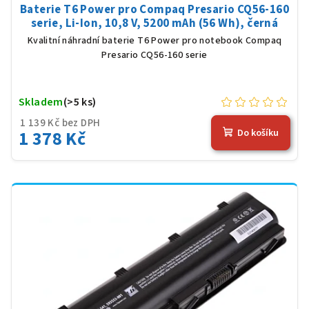
Baterie T6 Power pro Compaq Presario CQ56-160
serie, Li-Ion, 10,8 V, 5200 mAh (56 Wh), černá
Kvalitní náhradní baterie T6 Power pro notebook Compaq
Presario CQ56-160 serie
Skladem
(>5 ks)
1 139 Kč bez DPH
1 378 Kč
Do košíku