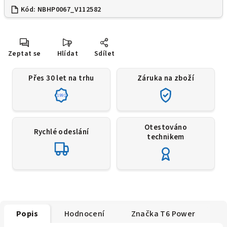
Kód:
NBHP0067_V112582
Zeptat se
Hlídat
Sdílet
Přes 30 let na trhu
Záruka na zboží
1991
Otestováno
Rychlé odeslání
technikem
Popis
Hodnocení
Značka
T6 Power