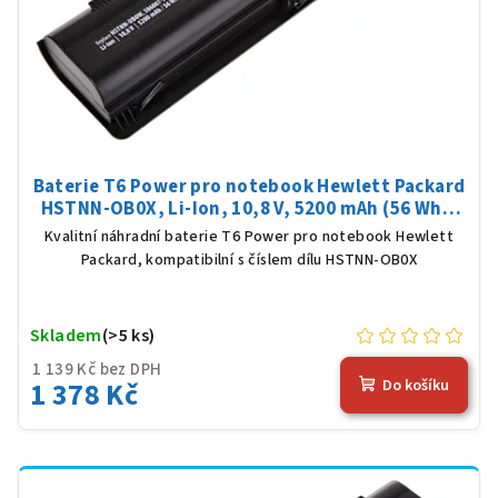
Baterie T6 Power pro notebook Hewlett Packard
HSTNN-OB0X, Li-Ion, 10,8 V, 5200 mAh (56 Wh),
černá
Kvalitní náhradní baterie T6 Power pro notebook Hewlett
Packard, kompatibilní s číslem dílu HSTNN-OB0X
Skladem
(>5 ks)
1 139 Kč bez DPH
1 378 Kč
Do košíku