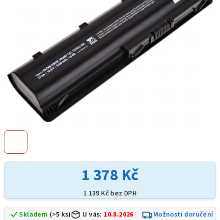
hvězdiček.
1 378 Kč
1 139 Kč bez DPH
Skladem
(>5 ks)
U vás:
10.8.2026
Možnosti doručení