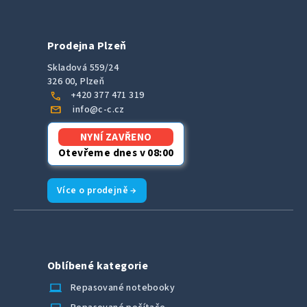
Prodejna Plzeň
Skladová 559/24
326 00, Plzeň
call
+420 377 471 319
mail
info@c-c.cz
NYNÍ ZAVŘENO
Otevřeme dnes v 08:00
Více o prodejně →
Oblíbené kategorie
laptop_chromebook
Repasované notebooky