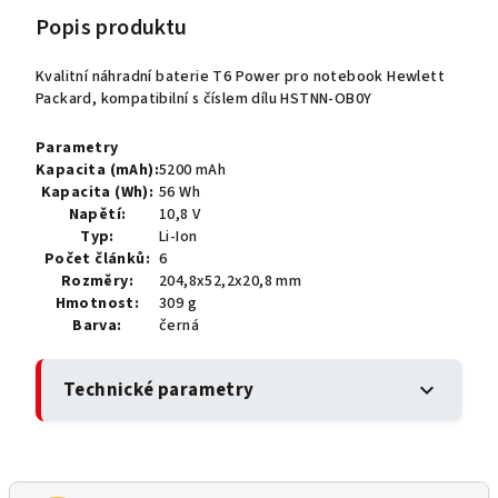
Popis produktu
Kvalitní náhradní baterie T6 Power pro notebook Hewlett
Packard, kompatibilní s číslem dílu HSTNN-OB0Y
Parametry
Kapacita (mAh):
5200 mAh
Kapacita (Wh):
56 Wh
Napětí:
10,8 V
Typ:
Li-Ion
Počet článků:
6
Rozměry:
204,8x52,2x20,8 mm
Hmotnost:
309 g
Barva:
černá
Technické parametry
expand_more