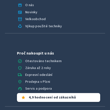
storefront
O nás
newspaper
Novinky
inventory_2
Velkoobchod
recycling
Výkup použité techniky
Proč nakoupit u nás
verified
Otestováno technikem
shield
Záruka až 2 roky
local_shipping
Expresní odeslání
location_on
Prodejna v Plzni
support_agent
Servis a podpora
star
4,9 hodnocení od zákazníků