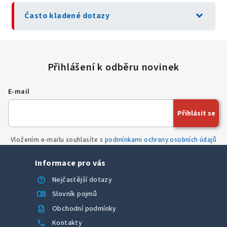
expand_more
Často kladené dotazy
E-mail
Přihlásit se
Vložením e-mailu souhlasíte s
podmínkami ochrany osobních údajů
Informace pro vás
help
Nejčastější dotazy
menu_book
Slovník pojmů
description
Obchodní podmínky
call
Kontakty