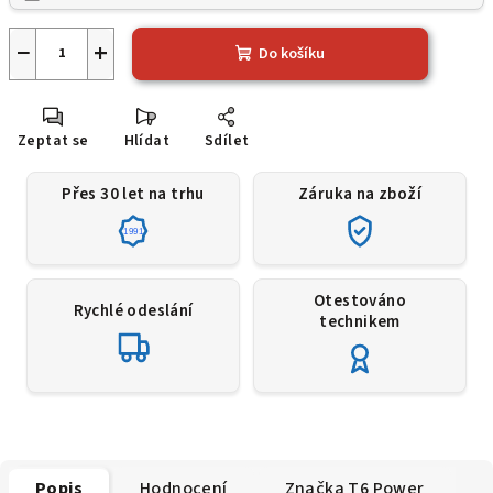
−
+
Do košíku
Zeptat se
Hlídat
Sdílet
Přes 30 let na trhu
Záruka na zboží
1991
Otestováno
Rychlé odeslání
technikem
Popis
Hodnocení
Značka
T6 Power