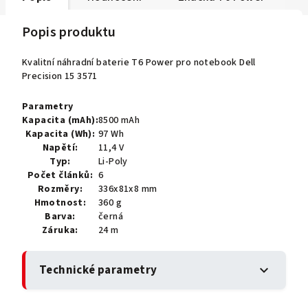
Popis produktu
Kvalitní náhradní baterie T6 Power pro notebook Dell
Precision 15 3571
Parametry
Kapacita (mAh):
8500 mAh
Kapacita (Wh):
97 Wh
Napětí:
11,4 V
Typ:
Li-Poly
Počet článků:
6
Rozměry:
336x81x8 mm
Hmotnost:
360 g
Barva:
černá
Záruka:
24 m
Technické parametry
expand_more