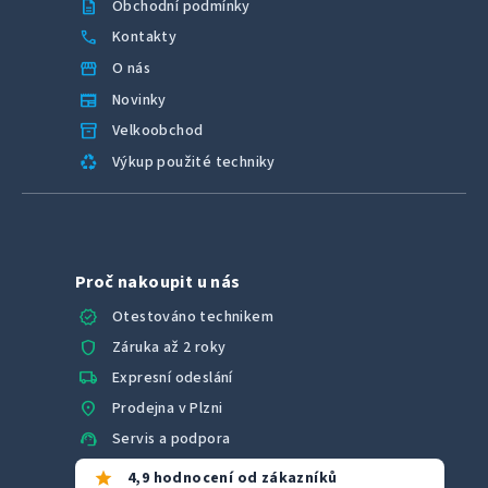
description
Obchodní podmínky
call
Kontakty
storefront
O nás
newspaper
Novinky
inventory_2
Velkoobchod
recycling
Výkup použité techniky
Proč nakoupit u nás
verified
Otestováno technikem
shield
Záruka až 2 roky
local_shipping
Expresní odeslání
location_on
Prodejna v Plzni
support_agent
Servis a podpora
star
4,9 hodnocení od zákazníků