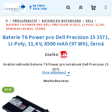
NA TRHU
military_tech
OD R. 1991
Nákupní
Hledat
Přihlášení
Přejít
/
PŘÍSLUŠENSTVÍ
/
BATERIE DO NOTEBOOKU
/
DELL
/
na
DOMŮ
BATERIE T6 POWER PRO DELL PRECISION 15 3571, LI-POLY, 11,4 V,
obsah
košík
8500 MAH (97 WH), ČERNÁ
Baterie T6 Power pro Dell Precision 15 3571,
Li-Poly, 11,4 V, 8500 mAh (97 Wh), černá
Značka:
Kvalitní náhradní baterie T6 Power pro notebook Dell Precision 15
3571
Více informací
Neohodnoceno
Průměrné
hodnocení
produktu
NOVÉ
je
0,0
z
5
hvězdiček.