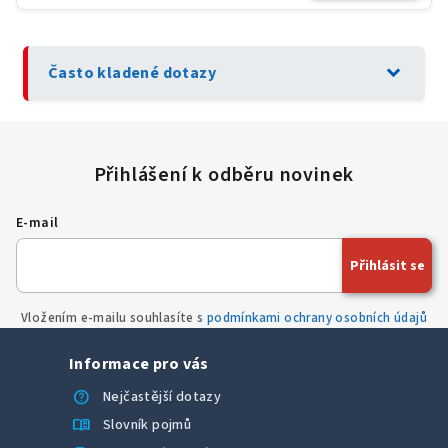
expand_more
Často kladené dotazy
E-mail
Přihlásit se
Vložením e-mailu souhlasíte s
podmínkami ochrany osobních údajů
Informace pro vás
help
Nejčastější dotazy
menu_book
Slovník pojmů