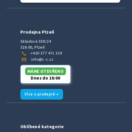
Prodejna Plzeň
Skladová 559/24
326 00, Plzeň
call
+420 377 471 319
mail
info@c-c.cz
MÁME OTEVŘENO
Dnes do 16:00
Více o prodejně →
Oblíbené kategorie