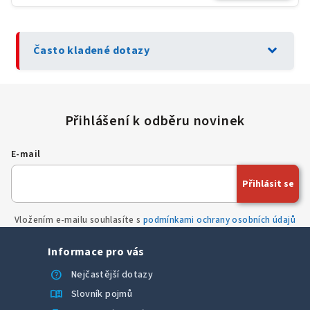
expand_more
Často kladené dotazy
E-mail
Přihlásit se
Vložením e-mailu souhlasíte s
podmínkami ochrany osobních údajů
Informace pro vás
help
Nejčastější dotazy
menu_book
Slovník pojmů