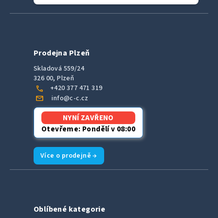
Prodejna Plzeň
Skladová 559/24
326 00, Plzeň
call
+420 377 471 319
mail
info@c-c.cz
NYNÍ ZAVŘENO
Otevřeme: Pondělí v 08:00
Více o prodejně →
Oblíbené kategorie