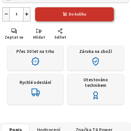
−
+
Do košíku
Zeptat se
Hlídat
Sdílet
Přes 30 let na trhu
Záruka na zboží
1991
Otestováno
Rychlé odeslání
technikem
Popis
Hodnocení
Značka
T6 Power