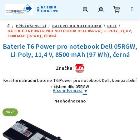
NA TRHU
military_tech
OD R. 1991
Nákupní
Hledat
Přihlášení
Přejít
/
PŘÍSLUŠENSTVÍ
/
BATERIE DO NOTEBOOKU
/
DELL
/
na
DOMŮ
BATERIE T6 POWER PRO NOTEBOOK DELL 05RGW, LI-POLY, 11,4 V,
obsah
košík
8500 MAH (97 WH), ČERNÁ
Baterie T6 Power pro notebook Dell 05RGW,
Li-Poly, 11,4 V, 8500 mAh (97 Wh), černá
Značka:
Kvalitní náhradní baterie T6 Power pro notebook Dell, kompatibilní
s číslem dílu 05RGW
Více informací
Neohodnoceno
Průměrné
hodnocení
produktu
NOVÉ
je
0,0
z
5
hvězdiček.