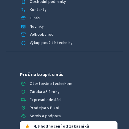
description
Obchodní podmínky
call
Kontakty
storefront
O nás
newspaper
Novinky
inventory_2
Velkoobchod
recycling
Výkup použité techniky
Proč nakoupit u nás
verified
Otestováno technikem
shield
Záruka až 2 roky
local_shipping
Expresní odeslání
location_on
Prodejna v Plzni
support_agent
Servis a podpora
star
4,9 hodnocení od zákazníků