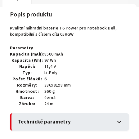
Popis produktu
Kvalitní náhradní baterie T6 Power pro notebook Dell,
kompatibilní s číslem dílu 05RGW
Parametry
Kapacita (mAh):
8500 mAh
Kapacita (Wh):
97 Wh
Napětí:
11,4 V
Typ:
Li-Poly
Počet článků:
6
Rozměry:
336x81x8 mm
Hmotnost:
360 g
Barva:
černá
Záruka:
24 m
Technické parametry
expand_more