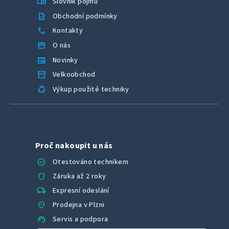
menu_book
Slovník pojmů
description
Obchodní podmínky
call
Kontakty
storefront
O nás
newspaper
Novinky
inventory_2
Velkoobchod
recycling
Výkup použité techniky
Proč nakoupit u nás
verified
Otestováno technikem
shield
Záruka až 2 roky
local_shipping
Expresní odeslání
location_on
Prodejna v Plzni
support_agent
Servis a podpora