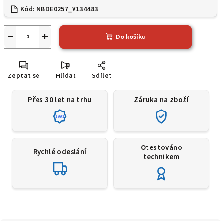
Kód:
NBDE0257_V134483
−
+
Do košíku
Zeptat se
Hlídat
Sdílet
Přes 30 let na trhu
Záruka na zboží
1991
Otestováno
Rychlé odeslání
technikem