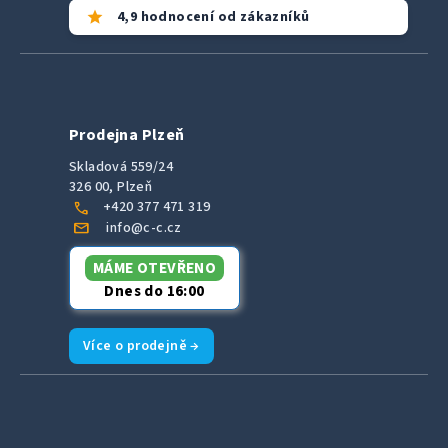
star
4,9 hodnocení od zákazníků
Prodejna Plzeň
Skladová 559/24
326 00, Plzeň
call
+420 377 471 319
mail
info@c-c.cz
MÁME OTEVŘENO
Dnes do 16:00
Více o prodejně →