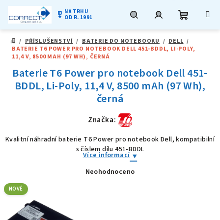
NA TRHU
military_tech
OD R. 1991
Nákupní
Hledat
Přihlášení
Přejít
/
PŘÍSLUŠENSTVÍ
/
BATERIE DO NOTEBOOKU
/
DELL
/
na
DOMŮ
BATERIE T6 POWER PRO NOTEBOOK DELL 451-BDDL, LI-POLY,
obsah
košík
11,4 V, 8500 MAH (97 WH), ČERNÁ
Baterie T6 Power pro notebook Dell 451-
BDDL, Li-Poly, 11,4 V, 8500 mAh (97 Wh),
černá
Značka:
Kvalitní náhradní baterie T6 Power pro notebook Dell, kompatibilní
s číslem dílu 451-BDDL
Více informací
Neohodnoceno
Průměrné
hodnocení
produktu
NOVÉ
je
0,0
z
5