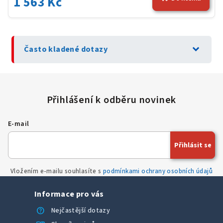
1 563 Kč
expand_more
Často kladené dotazy
E-mail
Přihlásit se
Vložením e-mailu souhlasíte s
podmínkami ochrany osobních údajů
Informace pro vás
help
Nejčastější dotazy