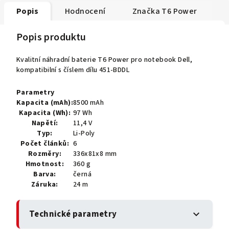
Popis
Hodnocení
Značka
T6 Power
Popis produktu
Kvalitní náhradní baterie T6 Power pro notebook Dell,
kompatibilní s číslem dílu 451-BDDL
Parametry
Kapacita (mAh):
8500 mAh
Kapacita (Wh):
97 Wh
Napětí:
11,4 V
Typ:
Li-Poly
Počet článků:
6
Rozměry:
336x81x8 mm
Hmotnost:
360 g
Barva:
černá
Záruka:
24 m
Technické parametry
expand_more