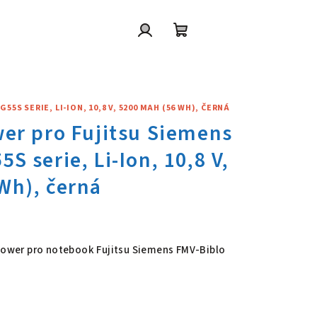
Přihlášení
Nákupní
košík
5S SERIE, LI-ION, 10,8 V, 5200 MAH (56 WH), ČERNÁ
wer pro Fujitsu Siemens FMV-B
 Power pro notebook Fujitsu Siemens FMV-Biblo