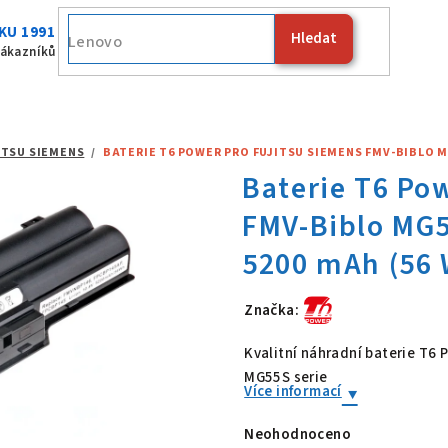
KU 1991
Hledat
Fujitsu
zákazníků
ITSU SIEMENS
/
BATERIE T6 POWER PRO FUJITSU SIEMENS FMV-BIBLO MG5
Značka:
Baterie T6 Po
Kvalitní náhradní baterie T6
MG55S serie
Více informací
Neohodnoceno
Průměrné