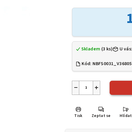
hodnocení
produktu
je
0,0
z
5
hvězdiček.
Skladem
(3 ks)
U vás
Kód:
NBFS0031_V36805
−
+
Tisk
Zeptat se
Hlídat