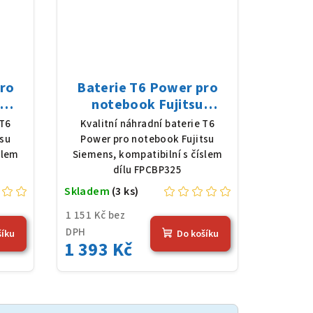
pro
Baterie T6 Power pro
notebook Fujitsu
Li-
Siemens FPCBP325, Li-
 T6
Kvalitní náhradní baterie T6
 (56
Ion, 10,8 V, 5200 mAh (56
tsu
Power pro notebook Fujitsu
Wh), černá
slem
Siemens, kompatibilní s číslem
dílu FPCBP325
Skladem
(3 ks)
1 151 Kč bez
DPH
šíku
Do košíku
1 393 Kč