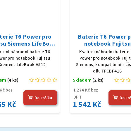
terie T6 Power pro
Baterie T6 Power 
tsu Siemens LifeBook
notebook Fujitsu
, Li-Ion, 10,8 V, 5200
Siemens FPCBP416, 
alitní náhradní baterie T6
Kvalitní náhradní baterie
Ah (56 Wh), černá
Ion, 10,8 V, 5200 mAh
wer pro notebook Fujitsu
Power pro notebook Fuji
Wh), černá
Siemens LifeBook A512
Siemens, kompatibilní s čí
dílu FPCBP416
dem
(4 ks)
Skladem
(2 ks)
 Kč bez
1 274 Kč bez
DPH
Do košíku
Do ko
65 Kč
1 542 Kč