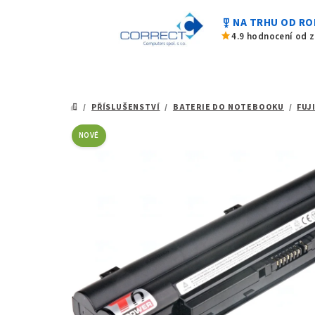
0,0
Přejít
z
military_tech
NA TRHU OD RO
na
5
star
4.9 hodnocení od 
hvězdiček.
obsah
/
PŘÍSLUŠENSTVÍ
/
BATERIE DO NOTEBOOKU
/
FUJ
DOMŮ
NOVÉ