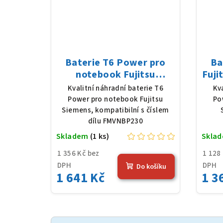
Baterie T6 Power pro
Ba
notebook Fujitsu
Fuji
Siemens FMVNBP230, Li-
A512
Kvalitní náhradní baterie T6
Kv
Poly, 14,8 V, 3240 mAh
m
Power pro notebook Fujitsu
Po
(48 Wh), šedá
Siemens, kompatibilní s číslem
dílu FMVNBP230
Skladem
(1 ks)
Skla
1 356 Kč bez
1 128
DPH
DPH
Do košíku
1 641 Kč
1 3