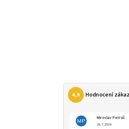
Miroslav Petráš
MP
Hodno
20.7.2026