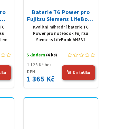
pro
Baterie T6 Power pro
Fujitsu Siemens LifeBook
02,
AH531, Li-Ion, 10,8 V,
 T6
Kvalitní náhradní baterie T6
 mAh
5200 mAh (56 Wh), černá
tsu
Power pro notebook Fujitsu
slem
Siemens LifeBook AH531
Skladem
(4 ks)
1 128 Kč bez
DPH
šíku
Do košíku
1 365 Kč