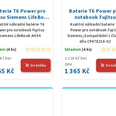
terie T6 Power pro
Baterie T6 Power 
tsu Siemens LifeBook
notebook Fujitsu
, Li-Ion, 10,8 V, 5200
Siemens CP478214-
alitní náhradní baterie T6
Kvalitní náhradní baterie
Ah (56 Wh), černá
Li-Ion, 10,8 V, 5200
wer pro notebook Fujitsu
Power pro notebook Fuji
(56 Wh), černá
Siemens LifeBook AH54
Siemens, kompatibilní s čí
dílu CP478214-02
dem
(4 ks)
Skladem
(4 ks)
 Kč bez
1 128 Kč bez
DPH
Do košíku
Do ko
65 Kč
1 365 Kč