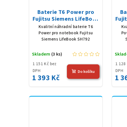
Baterie T6 Power pro
Ba
Fujitsu Siemens LifeBook
Fuji
SH792, Li-Ion, 10,8 V,
AH54
Kvalitní náhradní baterie T6
Kv
5200 mAh (56 Wh), černá
m
Power pro notebook Fujitsu
Po
Siemens LifeBook SH792
Skladem
(3 ks)
Skla
1 151 Kč bez
1 128
DPH
DPH
Do košíku
1 393 Kč
1 3