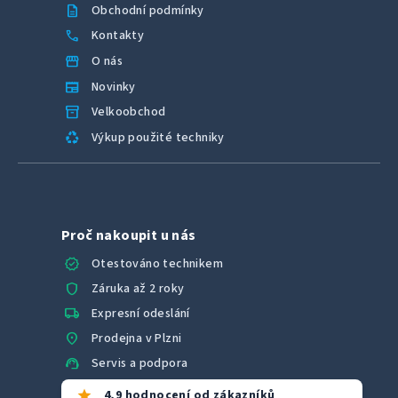
description
Obchodní podmínky
call
Kontakty
storefront
O nás
newspaper
Novinky
inventory_2
Velkoobchod
recycling
Výkup použité techniky
Proč nakoupit u nás
verified
Otestováno technikem
shield
Záruka až 2 roky
local_shipping
Expresní odeslání
location_on
Prodejna v Plzni
support_agent
Servis a podpora
star
4,9 hodnocení od zákazníků