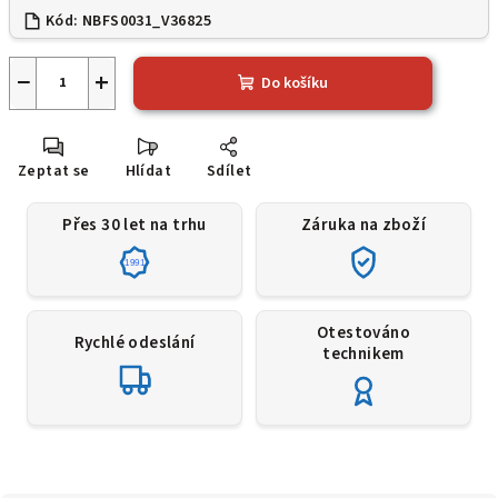
Kód:
NBFS0031_V36825
−
+
Do košíku
Zeptat se
Hlídat
Sdílet
Přes 30 let na trhu
Záruka na zboží
1991
Otestováno
Rychlé odeslání
technikem