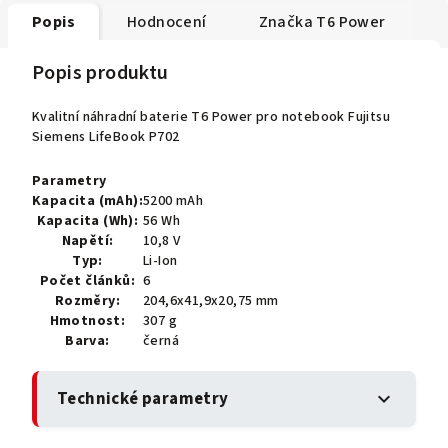
Popis
Hodnocení
Značka
T6 Power
Popis produktu
Kvalitní náhradní baterie T6 Power pro notebook Fujitsu
Siemens LifeBook P702
Parametry
Kapacita (mAh):
5200 mAh
Kapacita (Wh):
56 Wh
Napětí:
10,8 V
Typ:
Li-Ion
Počet článků:
6
Rozměry:
204,6x41,9x20,75 mm
Hmotnost:
307 g
Barva:
černá
Technické parametry
expand_more