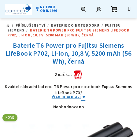
NA TRHU
military_tech
OD R. 1991
Nákupní
Hledat
Přihlášení
Přejít
/
PŘÍSLUŠENSTVÍ
/
BATERIE DO NOTEBOOKU
/
FUJITSU
na
DOMŮ
SIEMENS
/
BATERIE T6 POWER PRO FUJITSU SIEMENS LIFEBOOK
obsah
košík
P702, LI-ION, 10,8 V, 5200 MAH (56 WH), ČERNÁ
Baterie T6 Power pro Fujitsu Siemens
LifeBook P702, Li-Ion, 10,8 V, 5200 mAh (56
Wh), černá
Značka:
Kvalitní náhradní baterie T6 Power pro notebook Fujitsu Siemens
LifeBook P702
Více informací
Neohodnoceno
Průměrné
hodnocení
produktu
NOVÉ
je
0,0
z
5