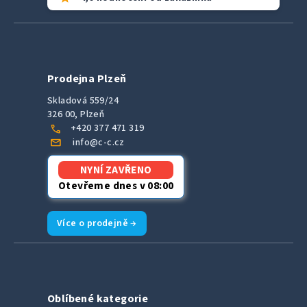
Prodejna Plzeň
Skladová 559/24
326 00, Plzeň
call
+420 377 471 319
mail
info@c-c.cz
NYNÍ ZAVŘENO
Otevřeme dnes v 08:00
Více o prodejně →
Oblíbené kategorie