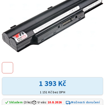
hvězdiček.
1 393 Kč
1 151 Kč bez DPH
Skladem
(3 ks)
U vás:
10.8.2026
Možnosti doručení