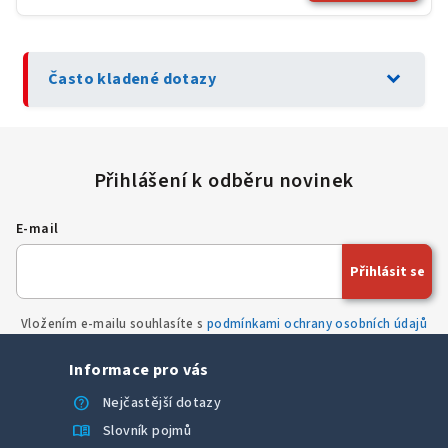
expand_more
Často kladené dotazy
E-mail
Přihlásit se
Vložením e-mailu souhlasíte s
podmínkami ochrany osobních údajů
Informace pro vás
help
Nejčastější dotazy
menu_book
Slovník pojmů