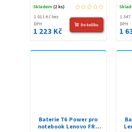
Skladem
(2 ks)
Skla
1 011 Kč bez
1 347
DPH
DPH
Do košíku
1 223 Kč
1 6
Baterie T6 Power pro
Ba
notebook Lenovo FRU
Le