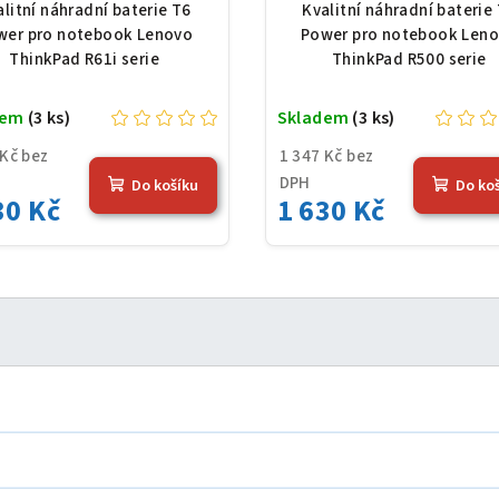
e, Li-Ion, 10,8 V, 7800
serie, Li-Ion, 10,8 V,
alitní náhradní baterie T6
Kvalitní náhradní baterie
Ah (84 Wh), černá
mAh (84 Wh), čern
wer pro notebook Lenovo
Power pro notebook Len
ThinkPad R61i serie
ThinkPad R500 serie
dem
(3 ks)
Skladem
(3 ks)
 Kč bez
1 347 Kč bez
DPH
Do košíku
Do ko
30 Kč
1 630 Kč