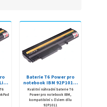
pro
Baterie T6 Power pro
Li-
notebook IBM 92P1011,
 (56
Li-Ion, 10,8 V, 5200 mAh
 T6
Kvalitní náhradní baterie T6
(56 Wh), černá
nkPad
Power pro notebook IBM,
kompatibilní s číslem dílu
92P1011