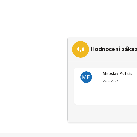
Miroslav Petráš
MP
Hodno
20.7.2026