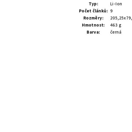
Typ:
Li-Ion
Počet článků:
9
Rozměry:
205,25x79
Hmotnost:
463 g
Barva:
černá