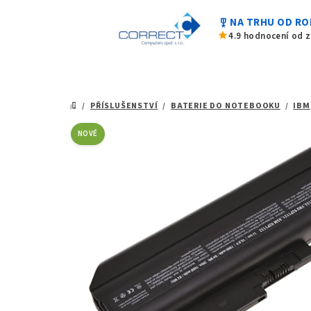
z
Přejít
5
military_tech
NA TRHU OD RO
na
hvězdiček.
star
4.9 hodnocení od 
obsah
/
PŘÍSLUŠENSTVÍ
/
BATERIE DO NOTEBOOKU
/
IBM
DOMŮ
NOVÉ