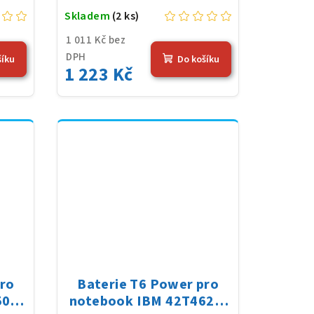
Skladem
(2 ks)
1 011 Kč bez
DPH
šíku
Do košíku
1 223 Kč
pro
Baterie T6 Power pro
500
notebook IBM 42T4620,