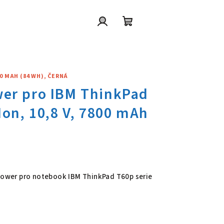
Přihlášení
Nákupní
košík
00 MAH (84 WH), ČERNÁ
wer pro IBM ThinkPad T60p seri
 Power pro notebook IBM ThinkPad T60p serie