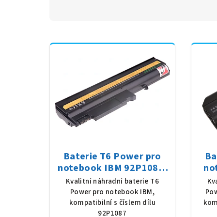
Baterie T6 Power pro
Ba
notebook IBM 92P1087,
no
Li-Ion, 10,8 V, 5200 mAh
92P
Kvalitní náhradní baterie T6
Kv
(56 Wh), černá
780
Power pro notebook IBM,
Pow
kompatibilní s číslem dílu
komp
92P1087