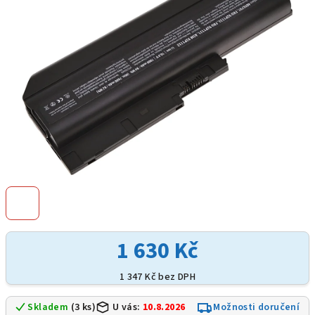
hvězdiček.
1 630 Kč
1 347 Kč bez DPH
Skladem
(3 ks)
U vás:
10.8.2026
Možnosti doručení