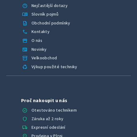
help
Nejčastější dotazy
menu_book
Slovník pojmů
description
Obchodní podmínky
call
Kontakty
storefront
O nás
newspaper
Novinky
inventory_2
Velkoobchod
recycling
Výkup použité techniky
Proč nakoupit u nás
verified
Otestováno technikem
shield
Záruka až 2 roky
local_shipping
Expresní odeslání
location_on
Prodejna v Plzni