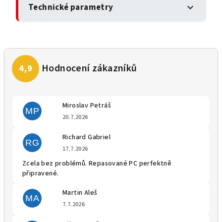
Technické parametry
expand_more
Miroslav Petráš
MP
Hodnocení obchodu je 5 z 5 
20.7.2026
Richard Gabriel
RG
Hodnocení obchodu je 5 z 5 
17.7.2026
Zcela bez problémů. Repasované PC perfektně
připravené.
Martin Aleš
MA
Hodnocení obchodu je 5 z 5 
7.7.2026