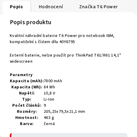
Popis
Hodnocení
Značka
T6 Power
Popis produktu
Kvalitní náhradní baterie T6 Power pro notebook IBM,
kompatibilní s číslem dílu 40Y6795
Externí baterie, nelze použít pro ThinkPad T61/R61 14,1"
widescreen
Parametry
Kapacita (mAh):
7800 mAh
Kapacita (Wh):
84 Wh
Napětí:
10,8 V
Typ:
Li-Ion
Počet článků:
9
Rozměry:
205,25x79,5x21,1 mm
Hmotnost:
463 g
Barva:
černá