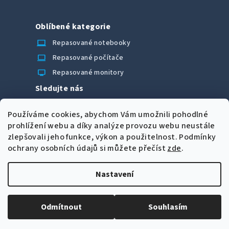
Oblíbené kategorie
laptop_chromebook
Repasované notebooky
computer
Repasované počítače
monitor
Repasované monitory
Sledujte nás
Facebook
Používáme cookies, abychom Vám umožnili pohodlné
Možnosti úhrady
prohlížení webu a díky analýze provozu webu neustále
zlepšovali jeho funkce, výkon a použitelnost.
Podmínky
ochrany osobních údajů si můžete přečíst
zde
.
Nastavení
Z
Copyright 2026
CORRECT Computers spol. s r.o.
. Všechna
á
práva vyhrazena.
Upravit nastavení cookies
Odmítnout
Souhlasím
p
Vytvořil Shoptet
a