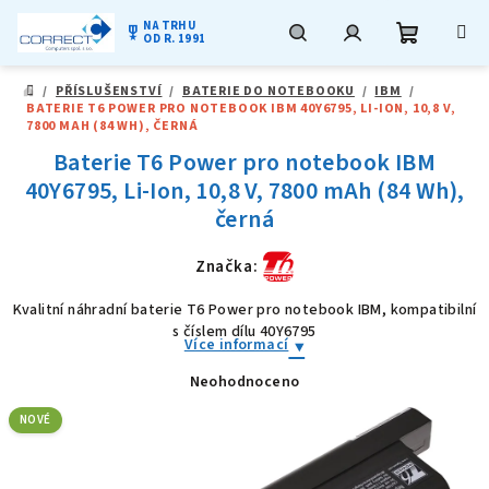
NA TRHU
military_tech
OD R. 1991
Nákupní
Hledat
Přihlášení
Přejít
/
PŘÍSLUŠENSTVÍ
/
BATERIE DO NOTEBOOKU
/
IBM
/
na
DOMŮ
BATERIE T6 POWER PRO NOTEBOOK IBM 40Y6795, LI-ION, 10,8 V,
obsah
košík
7800 MAH (84 WH), ČERNÁ
Baterie T6 Power pro notebook IBM
40Y6795, Li-Ion, 10,8 V, 7800 mAh (84 Wh),
černá
Značka:
Kvalitní náhradní baterie T6 Power pro notebook IBM, kompatibilní
s číslem dílu 40Y6795
Více informací
Neohodnoceno
Průměrné
hodnocení
produktu
NOVÉ
je
0,0
z
5