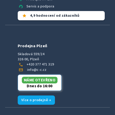
support_agent
Servis a podpora
star
4,9 hodnocení od zákazníků
Prodejna Plzeň
Skladová 559/24
326 00, Plzeň
call
+420 377 471 319
mail
info@c-c.cz
MÁME OTEVŘENO
Dnes do 16:00
Více o prodejně →