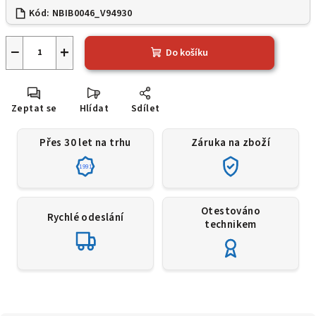
Kód:
NBIB0046_V94930
−
+
Do košíku
Zeptat se
Hlídat
Sdílet
Přes 30 let na trhu
Záruka na zboží
1991
Otestováno
Rychlé odeslání
technikem