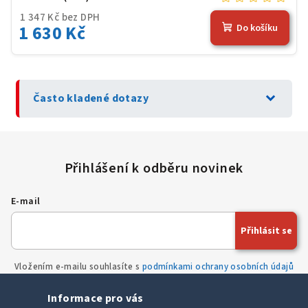
1 347 Kč bez DPH
1 630 Kč
Do košíku
expand_more
Často kladené dotazy
E-mail
Přihlásit se
Vložením e-mailu souhlasíte s
podmínkami ochrany osobních údajů
Informace pro vás