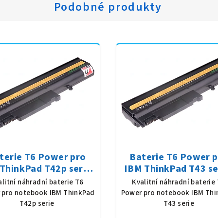
Podobné produkty
terie T6 Power pro
Baterie T6 Power 
ThinkPad T42p serie,
IBM ThinkPad T43 se
Ion, 10,8 V, 5200 mAh
Li-Ion, 10,8 V, 5200
alitní náhradní baterie T6
Kvalitní náhradní baterie
(56 Wh), černá
(56 Wh), černá
 pro notebook IBM ThinkPad
Power pro notebook IBM Thi
T42p serie
T43 serie