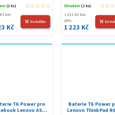
dem
(2 ks)
Skladem
(2 ks)
 Kč bez
1 011 Kč bez
DPH
Do košíku
Do ko
23 Kč
1 223 Kč
terie T6 Power pro
Baterie T6 Power 
tebook Lenovo ASM
Lenovo ThinkPad R