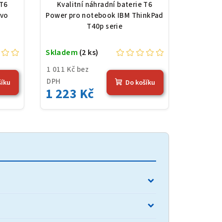
 7800
Li-Ion, 10,8 V, 5200 mAh
 T6
Kvalitní náhradní baterie T6
á
(56 Wh), černá
ovo
Power pro notebook IBM ThinkPad
T40p serie
Skladem
(2 ks)
1 011 Kč bez
DPH
šíku
Do košíku
1 223 Kč