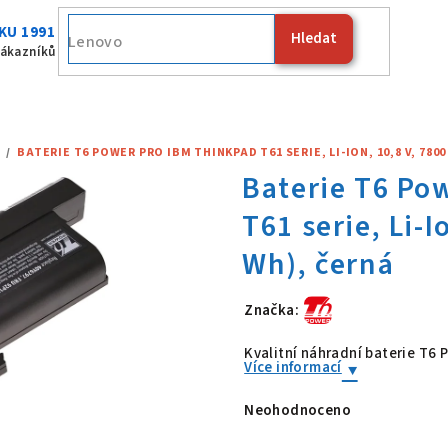
KU 1991
Hledat
Fujitsu
zákazníků
/
BATERIE T6 POWER PRO IBM THINKPAD T61 SERIE, LI-ION, 10,8 V, 780
Značka:
Baterie T6 Po
Kvalitní náhradní baterie T6
Více informací
Neohodnoceno
Průměrné
hodnocení
produktu