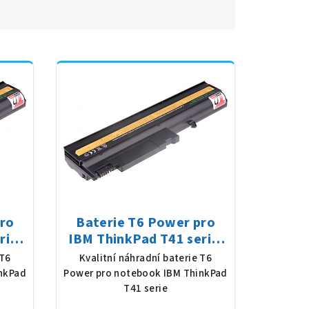
pro
Baterie T6 Power pro
rie,
IBM ThinkPad T41 serie,
 mAh
Li-Ion, 10,8 V, 5200 mAh
 T6
Kvalitní náhradní baterie T6
(56 Wh), černá
nkPad
Power pro notebook IBM ThinkPad
T41 serie