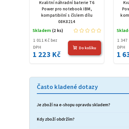
Li-Ion, 10,8 V, 5200 mAh
92P
Kvalitní náhradní baterie T6
Kv
(56 Wh), černá
780
Power pro notebook IBM,
Pow
kompatibilní s číslem dílu
komp
08K8214
Skladem
(2 ks)
Skla
1 011 Kč bez
1 347
DPH
DPH
Do košíku
1 223 Kč
1 6
Často kladené dotazy
Je zboží na e‑shopu opravdu skladem?
Kdy zboží obdržím?