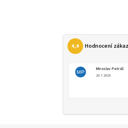
Miroslav Petráš
MP
Hodno
20.7.2026