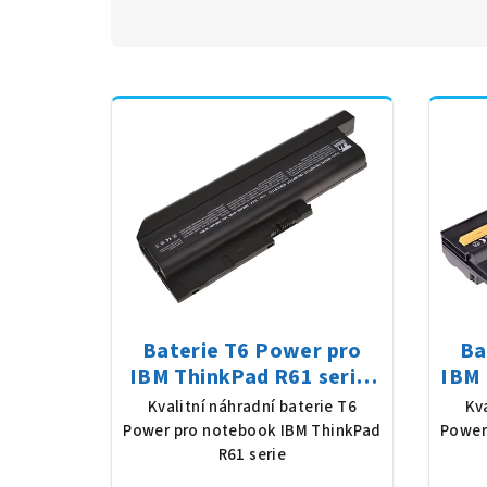
Baterie T6 Power pro
Ba
IBM ThinkPad R61 serie,
IBM 
Li-Ion, 10,8 V, 7800 mAh
Li-
Kvalitní náhradní baterie T6
Kv
(84 Wh), černá
Power pro notebook IBM ThinkPad
Power
R61 serie