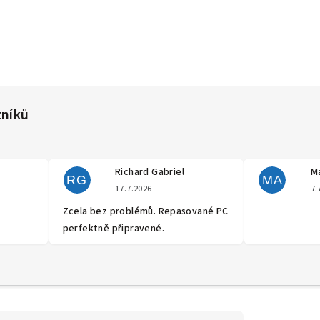
Richard Gabriel
Ma
RG
MA
cení obchodu je 5 z 5 hvězdiček.
Hodnocení obchodu je 5 z 5 hvěz
17.7.2026
7.
Zcela bez problémů. Repasované PC
perfektně připravené.