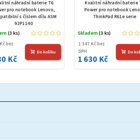
1140, Li-Ion, 10,8 V,
serie, Li-Ion, 10,8 V,
alitní náhradní baterie T6
Kvalitní náhradní baterie
0 mAh (84 Wh), černá
mAh (84 Wh), čern
er pro notebook Lenovo,
Power pro notebook Len
atibilní s číslem dílu ASM
ThinkPad R61e serie
92P1140
dem
(3 ks)
Skladem
(3 ks)
 Kč bez
1 347 Kč bez
DPH
Do košíku
Do ko
30 Kč
1 630 Kč