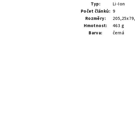
Typ:
Li-Ion
Počet článků:
9
Rozměry:
205,25x79
Hmotnost:
463 g
Barva:
černá