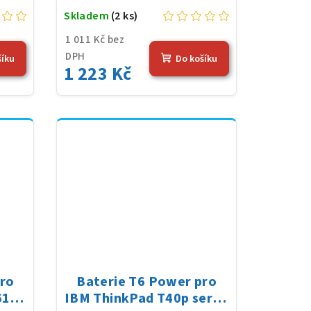
Skladem
(2 ks)
1 011 Kč bez
DPH
šíku
Do košíku
1 223 Kč
pro
Baterie T6 Power pro
61e
IBM ThinkPad T40p serie,