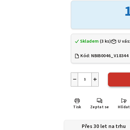
je
0,0
z
5
hvězdiček.
Skladem
(3 ks)
U vás
Kód:
NBIB0046_V18344
−
+
Tisk
Zeptat se
Hlídat
Přes 30 let na trhu