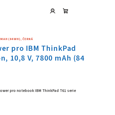
Přihlášení
Nákupní
košík
0 MAH (84 WH), ČERNÁ
wer pro IBM ThinkPad T61 serie
 Power pro notebook IBM ThinkPad T61 serie