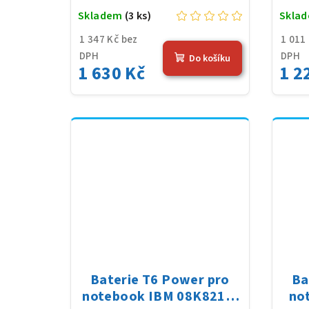
Skladem
(3 ks)
Skla
1 347 Kč bez
1 011
DPH
DPH
Do košíku
1 630 Kč
1 2
Baterie T6 Power pro
Ba
notebook IBM 08K8214,
no