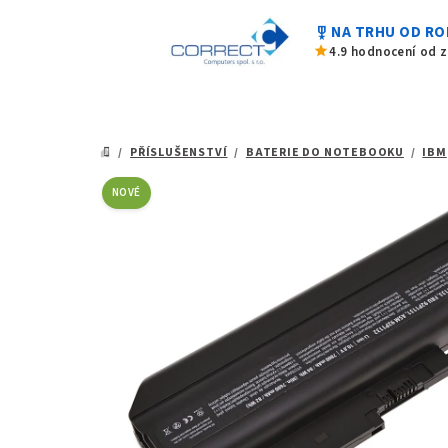
z
Přejít
5
military_tech
NA TRHU OD RO
na
hvězdiček.
star
4.9 hodnocení od 
obsah
/
PŘÍSLUŠENSTVÍ
/
BATERIE DO NOTEBOOKU
/
IBM
DOMŮ
NOVÉ