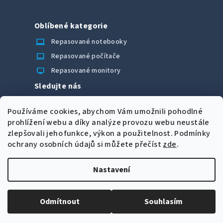
Oblíbené kategorie
laptop_chromebook
Repasované notebooky
computer
Repasované počítače
monitor
Repasované monitory
Sledujte nás
Facebook
Používáme cookies, abychom Vám umožnili pohodlné
Možnosti úhrady
prohlížení webu a díky analýze provozu webu neustále
zlepšovali jeho funkce, výkon a použitelnost.
Podmínky
ochrany osobních údajů si můžete přečíst
zde
.
Nastavení
Z
Copyright 2026
CORRECT Computers spol. s r.o.
. Všechna
á
práva vyhrazena.
Upravit nastavení cookies
Odmítnout
Souhlasím
p
Vytvořil Shoptet
a