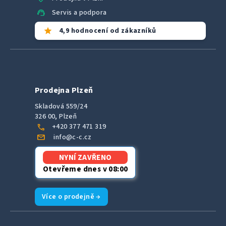
support_agent
Servis a podpora
star
4,9 hodnocení od zákazníků
Prodejna Plzeň
Skladová 559/24
326 00, Plzeň
call
+420 377 471 319
mail
info@c-c.cz
NYNÍ ZAVŘENO
Otevřeme dnes v 08:00
Více o prodejně →