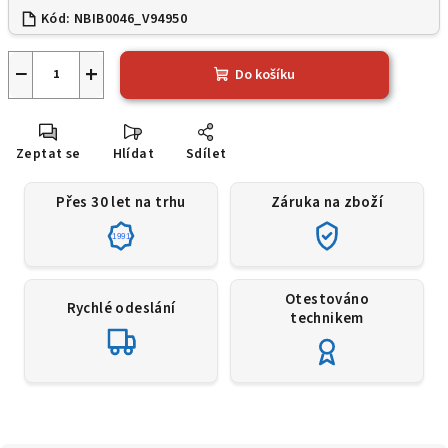
Kód:
NBIB0046_V94950
−
+
Do košíku
Zeptat se
Hlídat
Sdílet
Přes 30 let na trhu
Záruka na zboží
1991
Otestováno
Rychlé odeslání
technikem