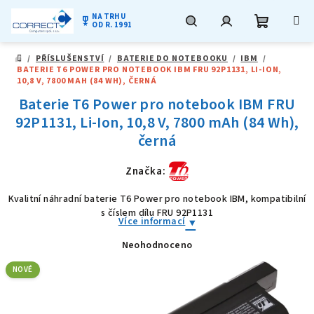
NA TRHU
military_tech
OD R. 1991
Nákupní
Hledat
Přihlášení
Přejít
/
PŘÍSLUŠENSTVÍ
/
BATERIE DO NOTEBOOKU
/
IBM
/
na
DOMŮ
BATERIE T6 POWER PRO NOTEBOOK IBM FRU 92P1131, LI-ION,
obsah
košík
10,8 V, 7800 MAH (84 WH), ČERNÁ
Baterie T6 Power pro notebook IBM FRU
92P1131, Li-Ion, 10,8 V, 7800 mAh (84 Wh),
černá
Značka:
Kvalitní náhradní baterie T6 Power pro notebook IBM, kompatibilní
s číslem dílu FRU 92P1131
Více informací
Neohodnoceno
Průměrné
hodnocení
produktu
NOVÉ
je
0,0
z
5