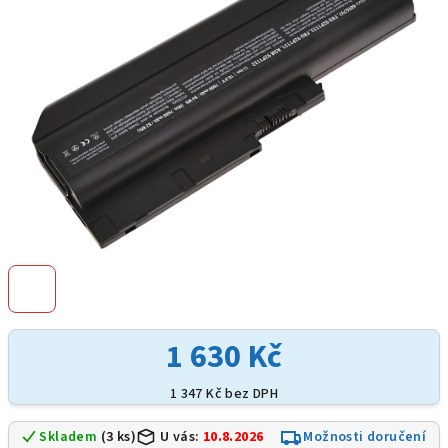
hvězdiček.
1 630 Kč
1 347 Kč bez DPH
Skladem
(3 ks)
U vás:
10.8.2026
Možnosti doručení