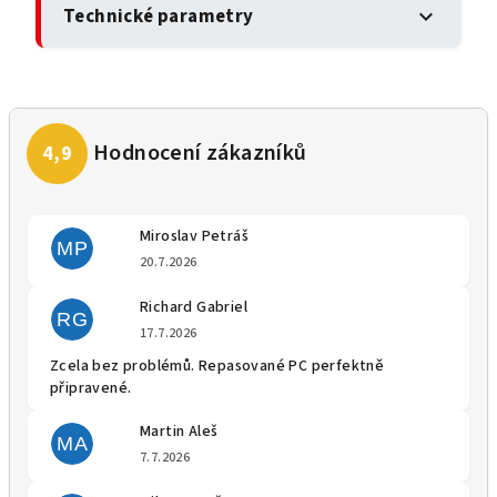
Technické parametry
expand_more
Miroslav Petráš
MP
Hodnocení obchodu je 5 z 5 
20.7.2026
Richard Gabriel
RG
Hodnocení obchodu je 5 z 5 
17.7.2026
Zcela bez problémů. Repasované PC perfektně
připravené.
Martin Aleš
MA
Hodnocení obchodu je 5 z 5 
7.7.2026