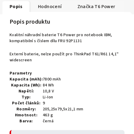
Popis
Hodnocení
Značka
T6 Power
Popis produktu
Kvalitní náhradní baterie T6 Power pro notebook IBM,
kompatibilní s číslem dílu FRU 92P1131
Externí baterie, nelze použít pro ThinkPad T61/R61 14,1"
widescreen
Parametry
Kapacita (mAh):
7800 mAh
Kapacita (Wh):
84 Wh
Napětí:
10,8 V
Typ:
Li-Ion
Počet článků:
9
Rozměry:
205,25x79,5x21,1 mm
Hmotnost:
463 g
Barva:
černá