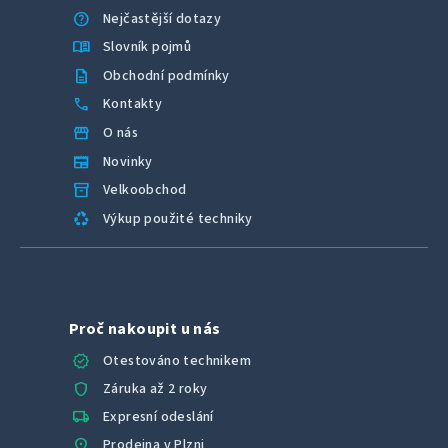
help
Nejčastější dotazy
menu_book
Slovník pojmů
description
Obchodní podmínky
call
Kontakty
storefront
O nás
newspaper
Novinky
inventory_2
Velkoobchod
recycling
Výkup použité techniky
Proč nakoupit u nás
verified
Otestováno technikem
shield
Záruka až 2 roky
local_shipping
Expresní odeslání
location_on
Prodejna v Plzni