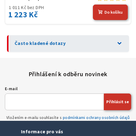
1 011 Kč bez DPH
1 223 Kč
Do košíku
expand_more
Často kladené dotazy
E-mail
Přihlásit se
Vložením e-mailu souhlasíte s
podmínkami ochrany osobních údajů
Informace pro vás