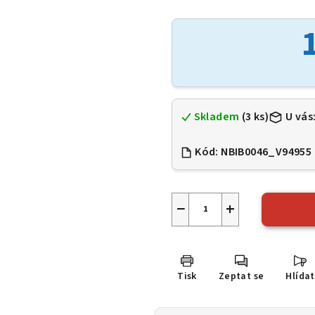
hodnocení
produktu
je
0,0
z
5
hvězdiček.
Skladem
(3 ks)
U vás
Kód:
NBIB0046_V94955
−
+
Tisk
Zeptat se
Hlídat