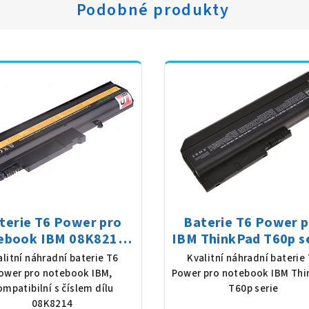
Podobné produkty
terie T6 Power pro
Baterie T6 Power 
ebook IBM 08K8214,
IBM ThinkPad T60p se
Ion, 10,8 V, 5200 mAh
Li-Ion, 10,8 V, 7800
alitní náhradní baterie T6
Kvalitní náhradní baterie
(56 Wh), černá
(84 Wh), černá
ower pro notebook IBM,
Power pro notebook IBM Thi
ompatibilní s číslem dílu
T60p serie
08K8214