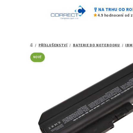
0,0
Přejít
z
military_tech
NA TRHU OD RO
na
5
star
4.9 hodnocení od 
hvězdiček.
obsah
/
PŘÍSLUŠENSTVÍ
/
BATERIE DO NOTEBOOKU
/
IBM
DOMŮ
NOVÉ