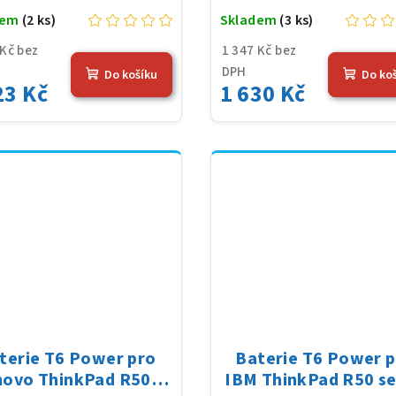
dem
(2 ks)
Skladem
(3 ks)
 Kč bez
1 347 Kč bez
DPH
Do košíku
Do ko
23 Kč
1 630 Kč
terie T6 Power pro
Baterie T6 Power 
novo ThinkPad R500
IBM ThinkPad R50 se