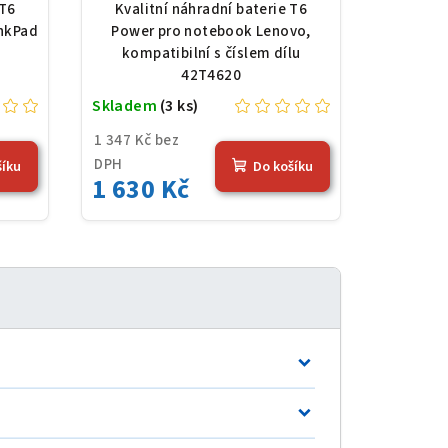
 mAh
42T4620, Li-Ion, 10,8 V,
 T6
Kvalitní náhradní baterie T6
7800 mAh (84 Wh), černá
nkPad
Power pro notebook Lenovo,
kompatibilní s číslem dílu
42T4620
Skladem
(3 ks)
1 347 Kč bez
DPH
šíku
Do košíku
1 630 Kč