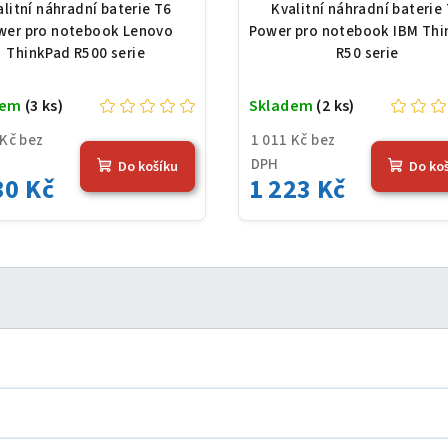
e, Li-Ion, 10,8 V, 7800
Li-Ion, 10,8 V, 5200
alitní náhradní baterie T6
Kvalitní náhradní baterie
Ah (84 Wh), černá
(56 Wh), černá
wer pro notebook Lenovo
Power pro notebook IBM Thi
ThinkPad R500 serie
R50 serie
dem
(3 ks)
Skladem
(2 ks)
 Kč bez
1 011 Kč bez
DPH
Do košíku
Do ko
30 Kč
1 223 Kč