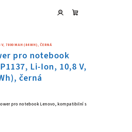
Přihlášení
Nákupní
košík
V, 7800 MAH (84 WH), ČERNÁ
wer pro notebook Lenovo FRU 9
 Power pro notebook Lenovo, kompatibilní s