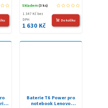
Skladem
(3 ks)
1 347 Kč bez
DPH
šíku
Do košíku
1 630 Kč
pro
Baterie T6 Power pro
rie,
notebook Lenovo