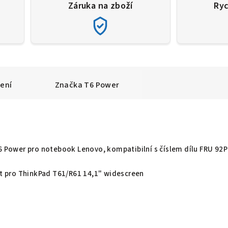
Záruka na zboží
Ryc
ení
Značka
T6 Power
T6 Power pro notebook Lenovo, kompatibilní s číslem dílu FRU 92
žít pro ThinkPad T61/R61 14,1" widescreen