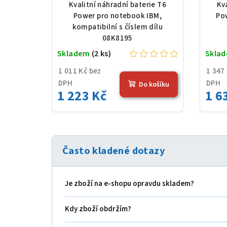
Li-Ion, 10,8 V, 5200 mAh
seri
Kvalitní náhradní baterie T6
Kv
(56 Wh), černá
m
Power pro notebook IBM,
Po
kompatibilní s číslem dílu
08K8195
Skladem
(2 ks)
Skla
1 011 Kč bez
1 347
DPH
DPH
Do košíku
1 223 Kč
1 6
Často kladené dotazy
Je zboží na e‑shopu opravdu skladem?
Kdy zboží obdržím?