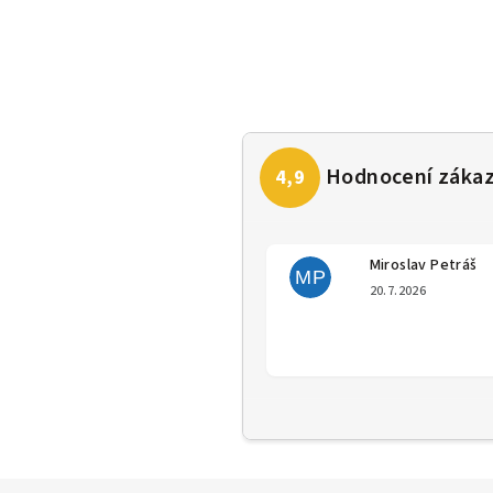
Miroslav Petráš
MP
Hodno
20.7.2026