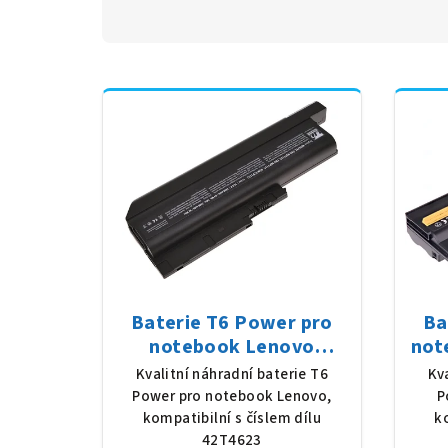
Baterie T6 Power pro
Ba
notebook Lenovo
not
42T4623, Li-Ion, 10,8 V,
Li-
Kvalitní náhradní baterie T6
Kv
7800 mAh (84 Wh), černá
Power pro notebook Lenovo,
P
kompatibilní s číslem dílu
k
42T4623