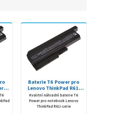
pro
Baterie T6 Power pro
rie,
Lenovo ThinkPad R61i
 mAh
serie, Li-Ion, 10,8 V, 7800
 T6
Kvalitní náhradní baterie T6
mAh (84 Wh), černá
nkPad
Power pro notebook Lenovo
ThinkPad R61i serie