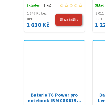
Skladem
(3 ks)
Skla
1 347 Kč bez
1 011
DPH
DPH
Do košíku
1 630 Kč
1 2
Baterie T6 Power pro
Ba
notebook IBM 08K8195,
Le