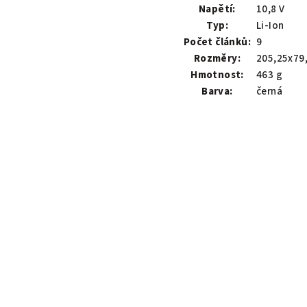
Napětí:
10,8 V
Typ:
Li-Ion
Počet článků:
9
Rozměry:
205,25x79
Hmotnost:
463 g
Barva:
černá