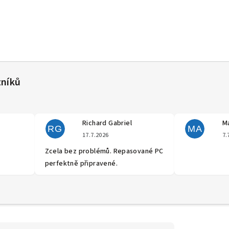
Richard Gabriel
Ma
RG
MA
cení obchodu je 5 z 5 hvězdiček.
Hodnocení obchodu je 5 z 5 hvěz
17.7.2026
7.
Zcela bez problémů. Repasované PC
perfektně připravené.