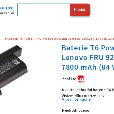
KU 1991
Hledat
Fujitsu
zákazníků
/
BATERIE T6 POWER PRO NOTEBOOK LENOVO FRU 92P1137, LI-ION, 10,8 
Značka:
Baterie T6 Po
Kvalitní náhradní baterie T6
číslem dílu FRU 92P1137
Více informací
Neohodnoceno
Průměrné