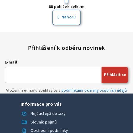
r
88
položek celkem
á
O
n
v
Nahoru
k
l
o
á
v
á
d
n
a
í
c
í
E-mail
p
r
Přihlásit se
v
k
y
Vložením e-mailu souhlasíte s
podmínkami ochrany osobních údajů
v
Informace pro vás
ý
p
help
Nejčastější dotazy
i
menu_book
Slovník pojmů
s
description
Obchodní podmínky
u