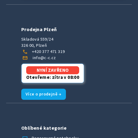
Prodejna Plzeň
Skladová 559/24
326 00, Plzeň
call
+420 377 471 319
mail
info@c-c.cz
NYNÍ ZAVŘENO
Otevřeme: zítra v 08:00
Více o prodejně →
Oblíbené kategorie