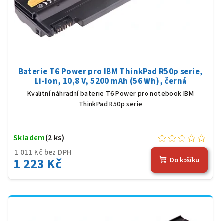
d
u
k
t
ů
Baterie T6 Power pro IBM ThinkPad R50p serie,
Li-Ion, 10,8 V, 5200 mAh (56 Wh), černá
Kvalitní náhradní baterie T6 Power pro notebook IBM
ThinkPad R50p serie
Skladem
(2 ks)
1 011 Kč bez DPH
1 223 Kč
Do košíku