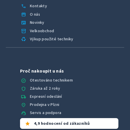
call
Kontakty
storefront
O nás
newspaper
Novinky
inventory_2
Velkoobchod
recycling
Výkup použité techniky
Proč nakoupit u nás
verified
Otestováno technikem
shield
Záruka až 2 roky
local_shipping
Expresní odeslání
location_on
Prodejna v Plzni
support_agent
Servis a podpora
star
4,9 hodnocení od zákazníků