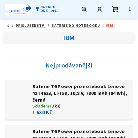
NA TRHU
military_tech
OD R. 1991
Nákupní
Hledat
Přihlášení
Přejít
/
PŘÍSLUŠENSTVÍ
/
BATERIE DO NOTEBOOKU
/
IBM
na
DOMŮ
obsah
košík
IBM
Nejprodávanější
Baterie T6 Power pro notebook Lenovo
42T4623, Li-Ion, 10,8 V, 7800 mAh (84 Wh),
černá
Skladem
(3 ks)
1 630 Kč
Baterie T6 Power pro notebook Lenovo