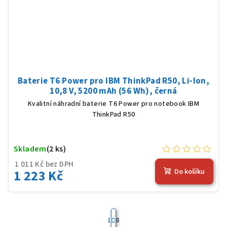
Baterie T6 Power pro IBM ThinkPad R50, Li-Ion,
10,8 V, 5200 mAh (56 Wh), černá
Kvalitní náhradní baterie T6 Power pro notebook IBM
ThinkPad R50
Skladem
(2 ks)
1 011 Kč bez DPH
1 223 Kč
Do košíku
S
t
1
8