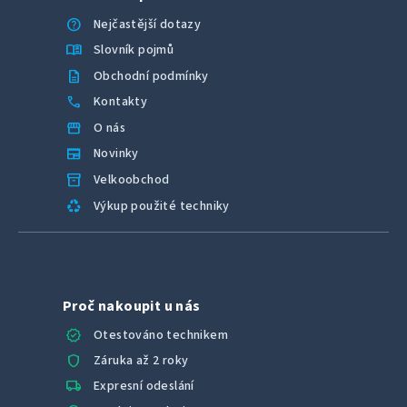
help
Nejčastější dotazy
menu_book
Slovník pojmů
description
Obchodní podmínky
call
Kontakty
storefront
O nás
newspaper
Novinky
inventory_2
Velkoobchod
recycling
Výkup použité techniky
Proč nakoupit u nás
verified
Otestováno technikem
shield
Záruka až 2 roky
local_shipping
Expresní odeslání