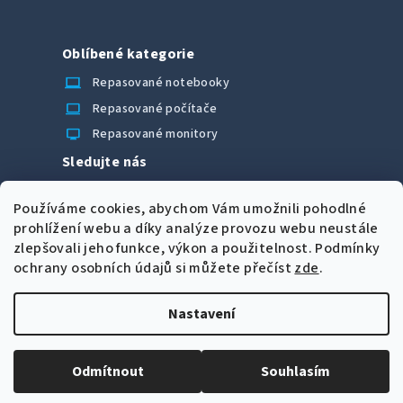
Oblíbené kategorie
laptop_chromebook
Repasované notebooky
computer
Repasované počítače
monitor
Repasované monitory
Sledujte nás
Facebook
Používáme cookies, abychom Vám umožnili pohodlné
Možnosti úhrady
prohlížení webu a díky analýze provozu webu neustále
zlepšovali jeho funkce, výkon a použitelnost.
Podmínky
ochrany osobních údajů si můžete přečíst
zde
.
Nastavení
Z
Copyright 2026
CORRECT Computers spol. s r.o.
. Všechna
á
práva vyhrazena.
Upravit nastavení cookies
Odmítnout
Souhlasím
p
Vytvořil Shoptet