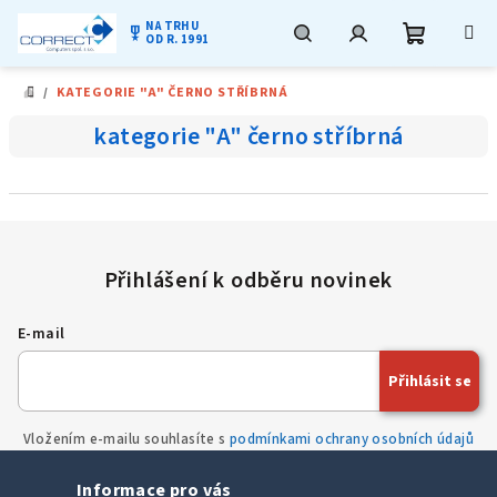
NA TRHU
military_tech
OD R. 1991
Nákupní
Hledat
Přihlášení
Přejít
/
KATEGORIE "A" ČERNO STŘÍBRNÁ
na
DOMŮ
obsah
košík
kategorie "A" černo stříbrná
E-mail
Přihlásit se
Vložením e-mailu souhlasíte s
podmínkami ochrany osobních údajů
Informace pro vás