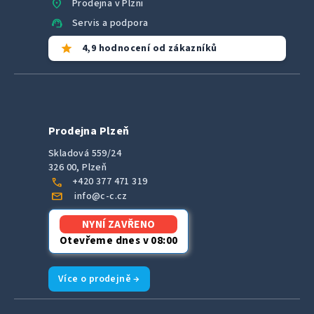
location_on
Prodejna v Plzni
support_agent
Servis a podpora
star
4,9 hodnocení od zákazníků
Prodejna Plzeň
Skladová 559/24
326 00, Plzeň
call
+420 377 471 319
mail
info@c-c.cz
NYNÍ ZAVŘENO
Otevřeme dnes v 08:00
Více o prodejně →