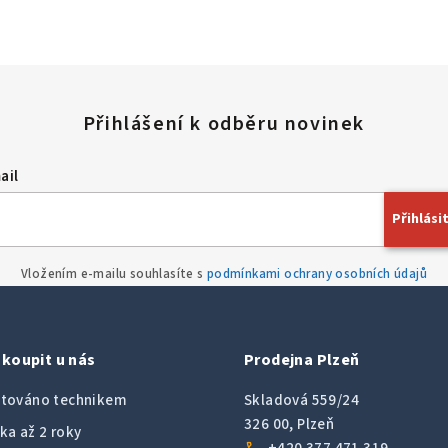
ail
Přihlásit
Vložením e-mailu souhlasíte s
podmínkami ochrany osobních údajů
koupit u nás
Prodejna Plzeň
továno technikem
Skladová 559/24
326 00, Plzeň
ka až 2 roky
call