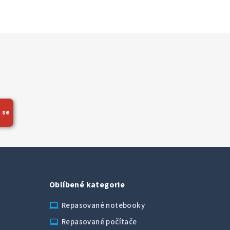
 se
Oblíbené kategorie
laptop_chromebook
Repasované notebooky
computer
Repasované počítače