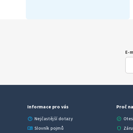
E-m
Informace pro vás
Proč na
help
verified
Nejčastější dotazy
Otes
menu_book
shield
Slovník pojmů
Záru