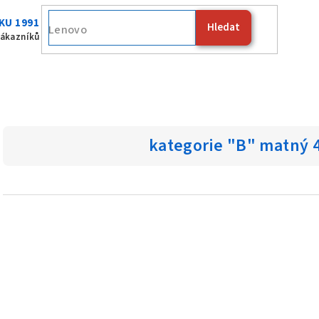
KU 1991
Hledat
Fuji
zákazníků
kategorie "B" matný 4