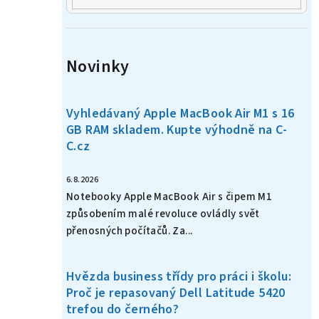
Novinky
Vyhledávaný Apple MacBook Air M1 s 16
GB RAM skladem. Kupte výhodně na C-
C.cz
6.8.2026
Notebooky Apple MacBook Air s čipem M1
způsobením malé revoluce ovládly svět
přenosných počítačů. Za...
Hvězda business třídy pro práci i školu:
Proč je repasovaný Dell Latitude 5420
trefou do černého?