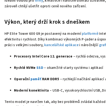
ideální volbou pro
firmy
, kreativce i náročné domácí uživatele
zároveň chtějí ušetřit oproti ceně nového zařízení.
Výkon, který drží krok s dneškem
HP Elite Tower 600 G9 je postavený na moderní
platformě
Inte
efektivitu i rychlost. Díky kombinaci výkonných P-jader a úspo
práci s velkými soubory,
kancelářské aplikace
i náročnější
graf
Procesory Intel Core 12. generace
– rychlá odezva, vy
Rychlé NVMe
SSD
– okamžité starty systému i aplikací
Operační
paměť
RAM DDR5
– rychlejší načítání aplikac
Moderní konektivita
– USB-C, vysokorychlostní USB, Di
Tento model je navržen tak, aby bez problémů zvládal každod