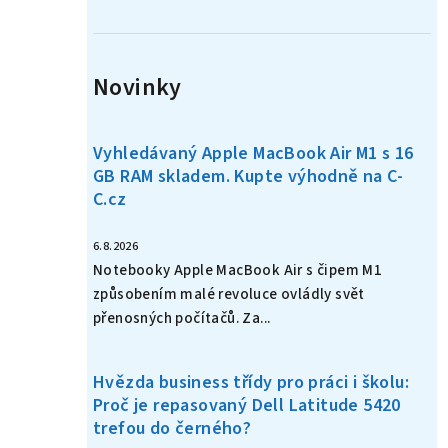
n
í
Novinky
p
a
Vyhledávaný Apple MacBook Air M1 s 16
n
GB RAM skladem. Kupte výhodně na C-
C.cz
e
l
6.8.2026
Notebooky Apple MacBook Air s čipem M1
způsobením malé revoluce ovládly svět
přenosných počítačů. Za...
Hvězda business třídy pro práci i školu:
Proč je repasovaný Dell Latitude 5420
trefou do černého?