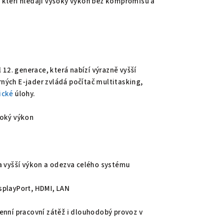
, kteří hledají vysoký výkon bez kompromisů a
l 12. generace, která nabízí výrazně vyšší
rných E-jader zvládá počítač multitasking,
ické
úlohy.
soký výkon
í a vyšší výkon a odezva celého systému
splayPort, HDMI, LAN
enní pracovní zátěž i dlouhodobý provoz v