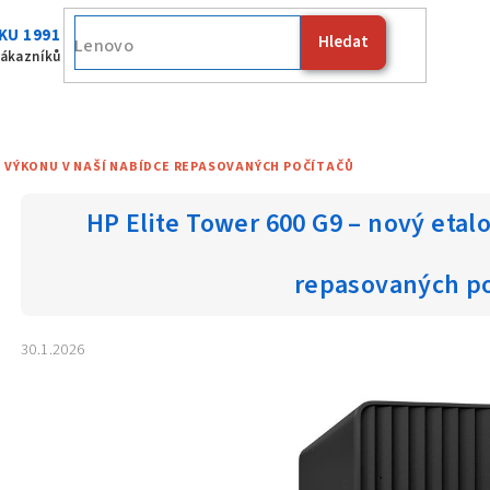
KU 1991
Hledat
Fuji
zákazníků
N VÝKONU V NAŠÍ NABÍDCE REPASOVANÝCH POČÍTAČŮ
HP Elite Tower 600 G9 – nový etal
repasovaných po
30.1.2026