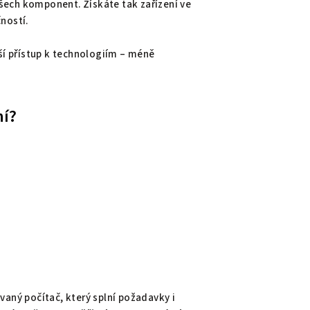
šech komponent. Získáte tak zařízení ve
ností.
í přístup k technologiím – méně
ní?
vaný počítač, který splní požadavky i