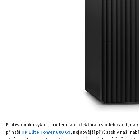
Profesionální výkon, moderní architektura a spolehlivost, na
přináší
HP Elite Tower 600 G9
, nejnovější přírůstek v naší na