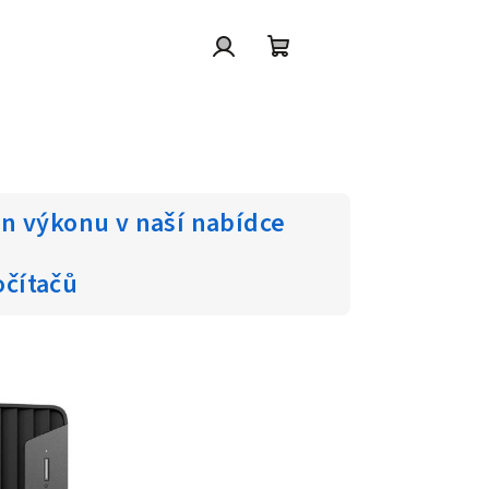
Přihlášení
Nákupní
košík
on výkonu v naší nabídce
čítačů