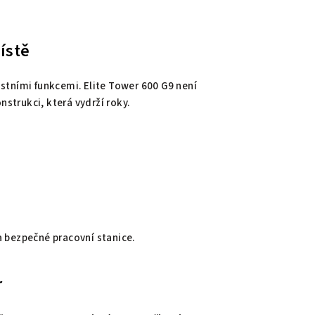
ístě
stními funkcemi. Elite Tower 600 G9 není
nstrukci, která vydrží roky.
 a bezpečné pracovní stanice.
r