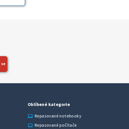
 se
Oblíbené kategorie
laptop_chromebook
Repasované notebooky
computer
Repasované počítače