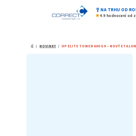
Přejít
military_tech
NA TRHU OD RO
na
star
4.9 hodnocení od 
obsah
/
NOVINKY
/
HP ELITE TOWER 600 G9 – NOVÝ ETALO
DOMŮ
P
o
s
t
r
a
n