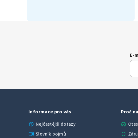
E-m
Informace pro vás
Proč na
help
verified
Nejčastější dotazy
Otes
menu_book
shield
Slovník pojmů
Záru