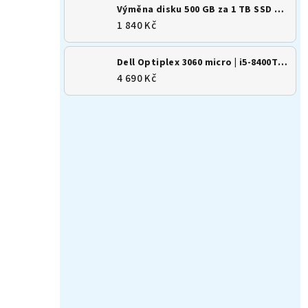
Výměna disku 500 GB za 1 TB SSD M.2 NVMe
1 840 Kč
Dell Optiplex 3060 micro | i5-8400T | 8GB | 256GB SSD | Win 11
4 690 Kč