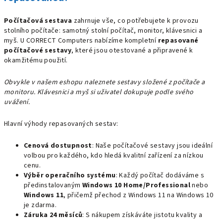
Počítačová sestava
zahrnuje vše, co potřebujete k provozu
stolního počítače: samotný stolní počítač, monitor, klávesnici a
myš. U CORRECT Computers nabízíme kompletní
repasované
počítačové sestavy
, které jsou otestované a připravené k
okamžitému použití.
Obvykle v našem eshopu naleznete sestavy složené z počítače a
monitoru. Klávesnici a myš si uživatel dokupuje podle svého
uvážení.
Hlavní výhody repasovaných sestav:
Cenová dostupnost
: Naše počítačové sestavy jsou ideální
volbou pro každého, kdo hledá kvalitní zařízení za nízkou
cenu.
Výběr operačního systému
: Každý počítač dodáváme s
předinstalovaným
Windows 10 Home/Professional
nebo
Windows 11
, přičemž přechod z Windows 11 na Windows 10
je zdarma.
Záruka 24 měsíců
: S nákupem získáváte jistotu kvality a