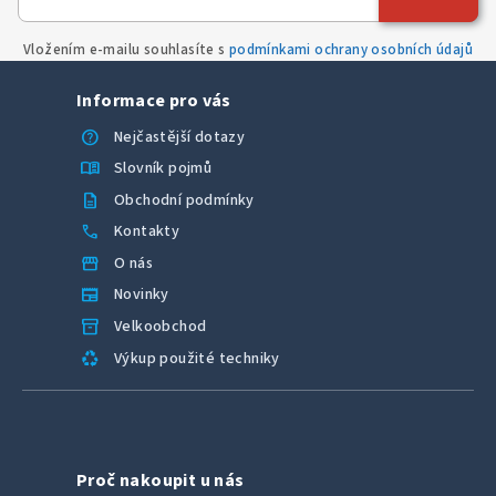
Vložením e-mailu souhlasíte s
podmínkami ochrany osobních údajů
Informace pro vás
help
Nejčastější dotazy
menu_book
Slovník pojmů
description
Obchodní podmínky
call
Kontakty
storefront
O nás
newspaper
Novinky
inventory_2
Velkoobchod
recycling
Výkup použité techniky
Proč nakoupit u nás