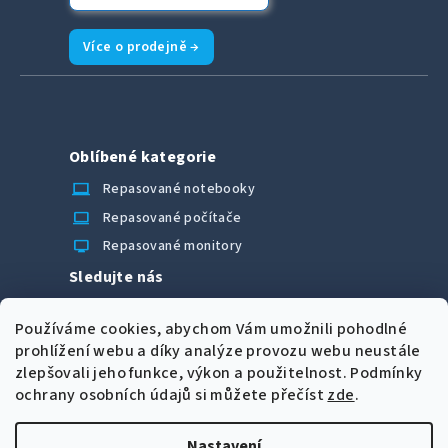
Více o prodejně →
Oblíbené kategorie
laptop_chromebook
Repasované notebooky
computer
Repasované počítače
monitor
Repasované monitory
Sledujte nás
Facebook
Používáme cookies, abychom Vám umožnili pohodlné
Možnosti úhrady
prohlížení webu a díky analýze provozu webu neustále
zlepšovali jeho funkce, výkon a použitelnost.
Podmínky
ochrany osobních údajů si můžete přečíst
zde
.
Nastavení