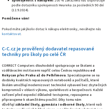
Spokojenost s nákupem:
100 % zákazníků nás doporučuje
podle dotazníku spokojenosti Heureka za posledních 90 dní
(12.9.2024).
Pomůžeme vám!
Pokud máte jakýkoliv dotaz k nákupu elektroniky, neváhejte nás
kontaktovat
.
C-C.cz je prověřený dodavatel repasované
techniky pro školy po celé ČR
CORRECT Computers dlouhodobě spolupracuje se školami a
vzdělávacími institucemi napříč celou Českou republikou
od
Rokycan přes Prahu až do Pelhřimova
. Specializujeme se na
dodávky kvalitních repasovaných notebooků a počítačů, které
školám umožňují modernizovat technické vybavení bez zbytečných
kompromisů v oblasti výkonu, spolehlivosti a bezpečnosti. Každé
zařízení před expedicí důkladně testujeme, repasujeme a
připravujeme k okamžitému použití. Díky tomu nám
důvěřují
základní školy, gymnázia i odborné školy
, které naši