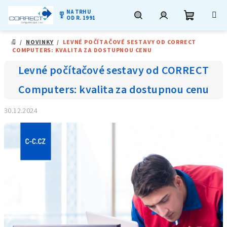
NA TRHU
military_tech
OD R. 1991
Nákupní
Hledat
Přihlášení
Přejít
/
NOVINKY
/
LEVNÉ POČÍTAČOVÉ SESTAVY OD CORRECT
na
DOMŮ
COMPUTERS: KVALITA ZA DOSTUPNOU CENU
obsah
košík
Levné počítačové sestavy od CORRECT
Computers: kvalita za dostupnou cenu
30.12.2024