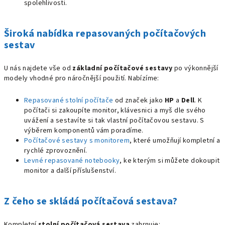
spolehlivosti.
Široká nabídka repasovaných počítačových
sestav
U nás najdete vše od
základní počítačové sestavy
po výkonnější
modely vhodné pro náročnější použití. Nabízíme:
Repasované stolní počítače
od značek jako
HP
a
Dell
. K
počítači si zakoupíte monitor, klávesnici a myš dle svého
uvážení a sestavíte si tak vlastní počítačovou sestavu. S
výběrem komponentů vám poradíme.
Počítačové sestavy s monitorem
, které umožňují kompletní a
rychlé zprovoznění.
Levné repasované notebooky
, ke kterým si můžete dokoupit
monitor a další příslušenství.
Z čeho se skládá počítačová sestava?
Kompletní
stolní počítačová sestava
zahrnuje: