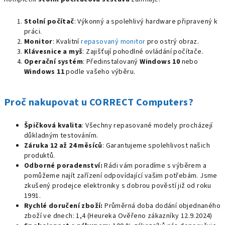
Stolní počítač
: Výkonný a spolehlivý hardware připravený k
práci.
Monitor
: Kvalitní
repasovaný monitor
pro ostrý obraz.
Klávesnice a myš
: Zajišťují pohodlné ovládání počítače.
Operační systém
: Předinstalovaný
Windows 10
nebo
Windows 11
podle vašeho výběru.
Proč nakupovat u CORRECT Computers?
Špičková kvalita
: Všechny repasované modely procházejí
důkladným testováním.
Záruka 12 až 24 měsíců
: Garantujeme spolehlivost našich
produktů.
Odborné poradenství:
Rádi vám poradíme s výběrem a
pomůžeme najít zařízení odpovídající vašim potřebám. Jsme
zkušený prodejce elektroniky s dobrou pověstí již od roku
1991.
Rychlé doručení zboží:
Průměrná doba dodání objednaného
zboží ve dnech: 1,4 (Heureka Ověřeno zákazníky 12.9.2024)