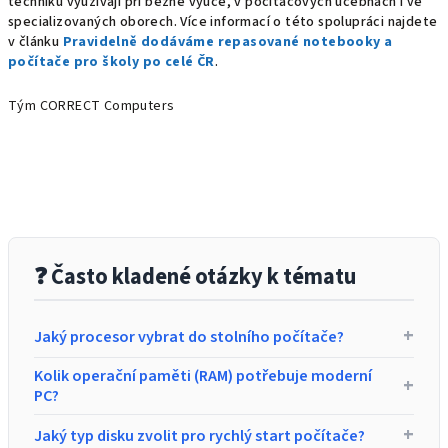
techniku využívají při běžné výuce, v počítačových učebnách i ve
specializovaných oborech. Více informací o této spolupráci najdete
v článku
Pravidelně dodáváme repasované notebooky a
počítače pro školy po celé ČR
.
Tým CORRECT Computers
❓ Často kladené otázky k tématu
+
Jaký procesor vybrat do stolního počítače?
Pro běžnou domácí práci a jako
kancelářský počítač
plně
Kolik operační paměti (RAM) potřebuje moderní
+
dostačuje Intel Core i3 nebo i5. Pro náročné úkony, editaci
PC?
videa nebo hraní her volte raději výkonné procesory řady
Intel Core i7 či i9.
Standardem pro plynulý chod systému a aplikací je dnes 8
+
Jaký typ disku zvolit pro rychlý start počítače?
GB RAM. Pokud plánujete pracovat s více programy naráz