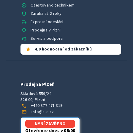
verified
Otestováno technikem
shield
Záruka až 2 roky
local_shipping
Expresní odeslání
location_on
Prodejna v Plzni
support_agent
Servis a podpora
star
4,9 hodnocení od zákazníků
Prodejna Plzeň
Skladová 559/24
326 00, Plzeň
call
+420 377 471 319
mail
info@c-c.cz
NYNÍ ZAVŘENO
Otevřeme dnes v 08:00