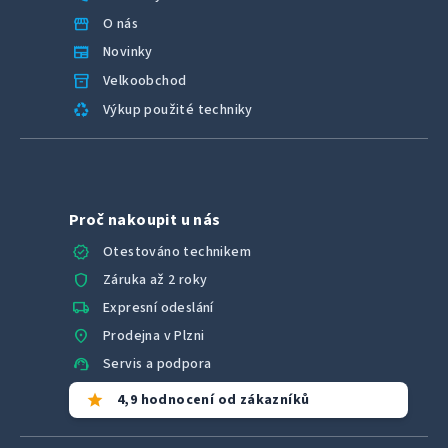
storefront
O nás
newspaper
Novinky
inventory_2
Velkoobchod
recycling
Výkup použité techniky
Proč nakoupit u nás
verified
Otestováno technikem
shield
Záruka až 2 roky
local_shipping
Expresní odeslání
location_on
Prodejna v Plzni
support_agent
Servis a podpora
star
4,9 hodnocení od zákazníků