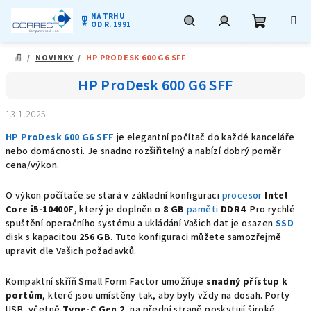
NA TRHU
military_tech
OD R. 1991
Nákupní
Hledat
Přihlášení
Přejít
/
NOVINKY
/
HP PRODESK 600 G6 SFF
na
DOMŮ
obsah
košík
HP ProDesk 600 G6 SFF
13.1.2025
HP ProDesk 600 G6 SFF
je elegantní počítač do každé kanceláře
nebo domácnosti. Je snadno rozšiřitelný a nabízí dobrý poměr
cena/výkon.
O výkon počítače se stará v základní konfiguraci
procesor
Intel
Core i5-10400F
, který je doplněn o
8 GB
paměti
DDR4
. Pro rychlé
spuštění operačního systému a ukládání Vašich dat je osazen
SSD
disk s kapacitou
256 GB
. Tuto konfiguraci můžete samozřejmě
upravit dle Vašich požadavků.
Kompaktní skříň Small Form Factor umožňuje
snadný přístup k
portům
, které jsou umístěny tak, aby byly vždy na dosah. Porty
USB, včetně
Type-C Gen 2
, na přední straně poskytují široké