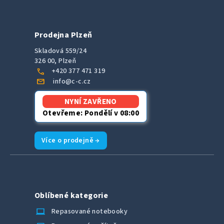
Prodejna Plzeň
Skladová 559/24
326 00, Plzeň
call
+420 377 471 319
mail
info@c-c.cz
NYNÍ ZAVŘENO
Otevřeme: Pondělí v 08:00
Více o prodejně →
Oblíbené kategorie
laptop_chromebook
Repasované notebooky