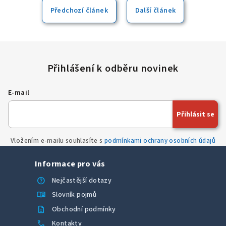
zařízení pouze zapnout a můžete ihned začít pracovat.
Předchozí článek
Další článek
E-mail
Přihlásit se
Vložením e-mailu souhlasíte s
podmínkami ochrany osobních údajů
Informace pro vás
help
Nejčastější dotazy
menu_book
Slovník pojmů
description
Obchodní podmínky
call
Kontakty