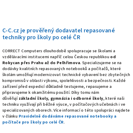
C-C.cz je prověřený dodavatel repasované
techniky pro školy po celé ČR
CORRECT Computers dlouhodobě spolupracuje se školami a
vzdělávacími institucemi napříč celou Českou republikou
od
Rokycan přes Prahu až do Pelhřimova
. Specializujeme se na
dodávky kvalitních repasovaných notebooků a počítačů, které
školám umožňují modernizovat technické vybavení bez zbytečných
kompromisů v oblasti výkonu, spolehlivosti a bezpečnosti. Každé
zařízení před expedicí důkladně testujeme, repasujeme a
připravujeme k okamžitému použití. Díky tomu nám
důvěřují
základní školy, gymnázia i odborné školy
, které naši
techniku využívají při běžné výuce, v počítačových učebnách i ve
specializovaných oborech. Více informací o této spolupráci najdete
v článku
Pravidelně dodáváme repasované notebooky a
počítače pro školy po celé ČR
.