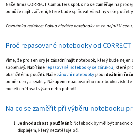
Naše firma CORRECT Computers spol. s r.o se zaměřuje na prode
pomůže najít zařízení, které bude splňovat všechny vaše potřeby
Poznámka redakce: Pokud hledáte notebooky za co nejnižší cenu,
Proč repasované notebooky od CORRECT
Víme, že pro seniory je zásadní najít notebook, který bude nejen
spolehlivý. Nabízíme
repasované notebooky se zárukou
, které pr
okamžitému použití. Naše
zánovní notebooky
jsou i
deálním řeše
poměr ceny a kvality. Nákupem repasovaného notebooku získáte kva
museli obětovat výkon nebo pohodlí.
Na co se zaměřit při výběru notebooku pr
Jednoduchost používání:
Notebook by měl být snadno o
displejem, který nezatěžuje oči.