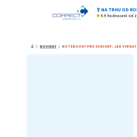
Přejít
military_tech
NA TRHU OD RO
na
star
4.9 hodnocení od 
obsah
/
NOVINKY
/
NOTEBOOKY PRO SENIORY: JAK VYBRA
DOMŮ
P
o
s
t
r
a
n