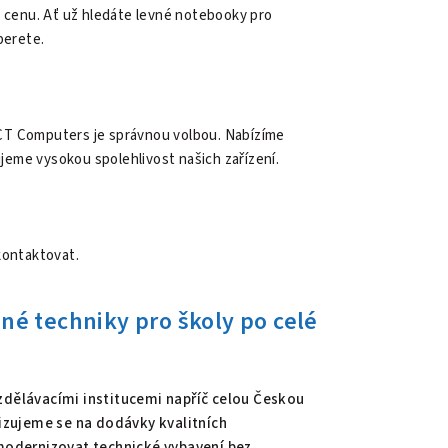
u cenu. Ať už hledáte levné notebooky pro
berete.
CT Computers je správnou volbou. Nabízíme
eme vysokou spolehlivost našich zařízení.
kontaktovat.
né techniky pro školy po celé
dělávacími institucemi napříč celou Českou
lizujeme se na dodávky kvalitních
modernizovat technické vybavení bez