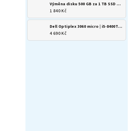
Výměna disku 500 GB za 1 TB SSD M.2 NVMe
1 840 Kč
Dell Optiplex 3060 micro | i5-8400T | 8GB | 256GB SSD | Win 11
4 690 Kč