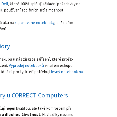
 Dell
, které 100% splňují základní požadavky na
, používání sociálních sítí a možnost
áruku na
repasované notebooky
, což našim
lémů.
iory
ákupu u nás získáte zařízení, které prošlo
ízení.
Výprodej notebooků
v našem eshopu
ideální pro ty, kteří potřebují
levný notebook na
iory u CORRECT Computers
jí nejen kvalitou, ale také komfortem při
n a dlouhou životnost
. Navíc díky našemu