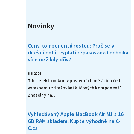
n
í
Novinky
p
a
Ceny komponentů rostou: Proč se v
n
dnešní době vyplatí repasovaná technika
více než kdy dřív?
e
l
8.8.2026
Trh s elektronikou v posledních měsících čelí
výraznému zdražování klíčových komponentů.
Znatelný ná...
Vyhledávaný Apple MacBook Air M1 s 16
GB RAM skladem. Kupte výhodně na C-
C.cz