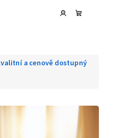
Přihlášení
Nákupní
košík
kvalitní a cenově dostupný