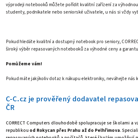
výprodeji notebooků můžete pořídit kvalitní zařízení za výhodno
studenty, podnikatele nebo seniorské uživatele, u nás si vždy vy
Pokud hledáte kvalitní a dostupný notebook pro seniory, CORRE
široký výběr repasovaných notebooků za výhodné ceny a garantuj
Pomůžeme vám!
Pokud máte jakýkoliv dotaz k nákupu elektroniky, neváhejte nás 
C-C.cz je prověřený dodavatel repasova
ČR
CORRECT Computers dlouhodobě spolupracuje se školami a vz
republikou
od Rokycan přes Prahu až do Pelhřimova
. Specia
repasovaných notebooků a počítačů, které školám umožňují 