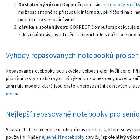
Dostatečný výkon:
Doporučujeme vám
notebooky značky
možnost snadného přístupu k internetu, přihlášení na e-mail
pohodlného sledování videí.
Záruka a spolehlivost:
CORRECT Computers poskytuje z
zákazníkům dává jistotu, že zařízení bude sloužit bez prob
Výhody repasovaných notebooků pro sen
Repasované notebooky jsou skvělou volbou nejen kvůli ceně. Při n
přísnými testy a nabízí výborný výkon za zlomek ceny nového zař
zahrnuje modely, které jsou často k nerozeznání od nových a jsou 
doma
.
Nejlepší repasované notebooky pro sen
V naší nabídce naleznete modely různých značek, které se vyznaču
používání. Naše
nejlevnější notebooky
zaručují
spolehlivý výko