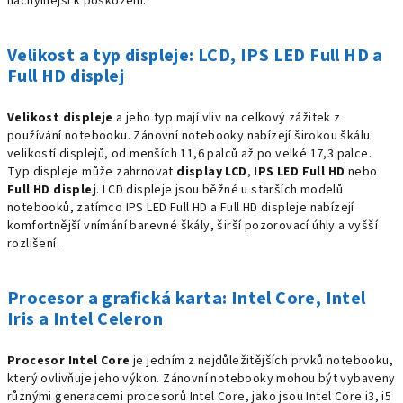
náchylnější k poškození.
Velikost a typ displeje: LCD, IPS LED
Full HD
a
Full HD displej
Velikost displeje
a jeho typ mají vliv na celkový zážitek z
používání notebooku. Zánovní notebooky nabízejí širokou škálu
velikostí displejů, od menších 11,6 palců až po velké 17,3 palce.
Typ displeje může zahrnovat
display LCD
,
IPS LED Full HD
nebo
Full HD displej
. LCD displeje jsou běžné u starších modelů
notebooků, zatímco IPS LED Full HD a Full HD displeje nabízejí
komfortnější vnímání barevné škály, širší pozorovací úhly a vyšší
rozlišení.
Procesor a grafická karta: Intel Core, Intel
Iris a Intel Celeron
Procesor Intel Core
je jedním z nejdůležitějších prvků notebooku,
který ovlivňuje jeho výkon. Zánovní notebooky mohou být vybaveny
různými generacemi procesorů Intel Core, jako jsou Intel Core i3, i5