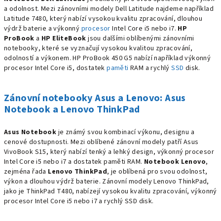
a odolnost. Mezi zánovními modely Dell Latitude najdeme například
Latitude 7480, který nabízí vysokou kvalitu zpracování, dlouhou
výdrž baterie a výkonný
procesor
Intel Core i5 nebo i7.
HP
ProBook
a
HP EliteBook
jsou dalšími oblíbenými zánovními
notebooky, které se vyznačují vysokou kvalitou zpracování,
odolností a výkonem. HP ProBook 450 G5 nabízí například výkonný
procesor Intel Core i5, dostatek
paměti
RAM a rychlý
SSD
disk.
Zánovní notebooky Asus a Lenovo: Asus
Notebook a Lenovo ThinkPad
Asus Notebook
je známý svou kombinací výkonu, designu a
cenové dostupnosti. Mezi oblíbené zánovní modely patří Asus
VivoBook S15, který nabízí tenký a lehký design, výkonný procesor
Intel Core i5 nebo i7 a dostatek paměti RAM.
Notebook Lenovo
,
zejména řada
Lenovo ThinkPad
, je oblíbená pro svou odolnost,
výkon a dlouhou výdrž baterie. Zánovní modely Lenovo ThinkPad,
jako je ThinkPad T480, nabízejí vysokou kvalitu zpracování, výkonný
procesor Intel Core i5 nebo i7 a rychlý SSD disk.