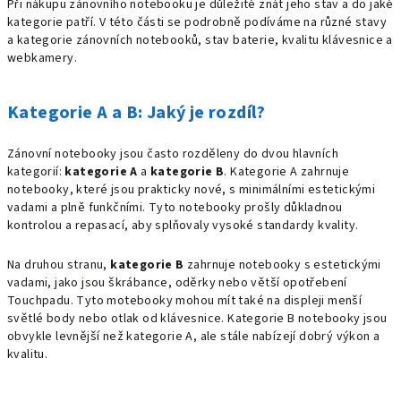
Při nákupu zánovního notebooku je důležité znát jeho stav
a do jaké
kategorie patří. V této části se podrobně podíváme na různé stavy
a kategorie zánovních notebooků, stav baterie, kvalitu klávesnice a
webkamery.
Kategorie A a B: Jaký je rozdíl?
Zánovní notebooky jsou často rozděleny do dvou hlavních
kategorií:
kategorie A
a
kategorie B
. Kategorie A zahrnuje
notebooky, které jsou prakticky nové, s minimálními estetickými
vadami a plně funkčními. Tyto notebooky prošly důkladnou
kontrolou a repasací, aby splňovaly vysoké standardy kvality.
Na druhou stranu,
kategorie B
zahrnuje notebooky s estetickými
vadami, jako jsou škrábance, oděrky nebo větší opotřebení
Touchpadu. Tyto motebooky mohou mít také na displeji menší
světlé body nebo otlak od klávesnice. Kategorie B notebooky jsou
obvykle levnější než kategorie A, ale stále nabízejí dobrý výkon a
kvalitu.