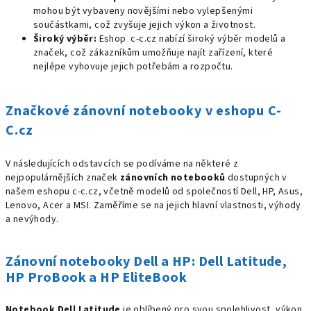
mohou být vybaveny novějšími nebo vylepšenými
součástkami, což zvyšuje jejich výkon a životnost.
Široký výběr:
Eshop c-c.cz nabízí široký výběr modelů a
značek, což zákazníkům umožňuje najít zařízení, které
nejlépe vyhovuje jejich potřebám a rozpočtu.
Značkové zánovní notebooky v eshopu C-
C.cz
V následujících odstavcích se podíváme na některé z
nejpopulárnějších značek
zánovních notebooků
dostupných v
našem eshopu c-c.cz, včetně modelů od společností Dell, HP, Asus,
Lenovo, Acer a MSI. Zaměříme se na jejich hlavní vlastnosti, výhody
a nevýhody.
Zánovní notebooky Dell a HP: Dell Latitude,
HP ProBook a HP EliteBook
Notebook Dell Latitude
je oblíbený pro svou spolehlivost, výkon