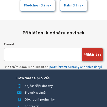
Windows včetně nejnovějších ovladačů. Po vybalení stačí
zařízení pouze zapnout a můžete ihned začít pracovat.
Předchozí článek
Další článek
E-mail
Přihlásit se
Vložením e-mailu souhlasíte s
podmínkami ochrany osobních údajů
Informace pro vás
help
Nejčastější dotazy
menu_book
Slovník pojmů
description
Obchodní podmínky
call
Kontakty