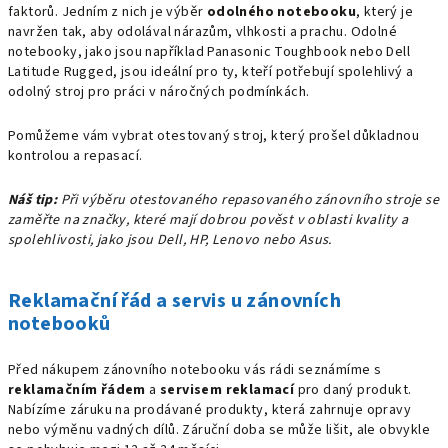
faktorů. Jedním z nich je výběr
odolného notebooku
, který je
navržen tak, aby odolával nárazům, vlhkosti a prachu. Odolné
notebooky, jako jsou například Panasonic Toughbook nebo Dell
Latitude Rugged, jsou ideální pro ty, kteří potřebují spolehlivý a
odolný stroj pro práci v náročných podmínkách.
Pomůžeme vám vybrat otestovaný stroj, který prošel důkladnou
kontrolou a repasací.
Náš tip:
Při výběru otestovaného repasovaného zánovního stroje se
zaměřte na značky, které mají dobrou pověst v oblasti kvality a
spolehlivosti, jako jsou Dell, HP, Lenovo nebo Asus.
Reklamační řád a servis u zánovních
notebooků
Před nákupem zánovního notebooku vás rádi seznámíme s
reklamačním řádem
a
servisem reklamací
pro daný produkt.
Nabízíme záruku na prodávané produkty, která zahrnuje opravy
nebo výměnu vadných dílů. Záruční doba se může lišit, ale obvykle