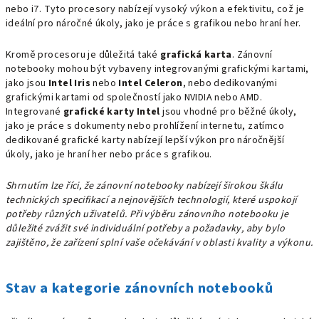
nebo i7. Tyto procesory nabízejí vysoký výkon a efektivitu, což je
ideální pro náročné úkoly, jako je práce s grafikou nebo hraní her.
Kromě procesoru je důležitá také
grafická karta
. Zánovní
notebooky mohou být vybaveny integrovanými grafickými kartami,
jako jsou
Intel Iris
nebo
Intel Celeron
, nebo dedikovanými
grafickými kartami od společností jako NVIDIA nebo AMD.
Integrované
grafické karty Intel
jsou vhodné pro běžné úkoly,
jako je práce s dokumenty nebo prohlížení internetu, zatímco
dedikované grafické karty nabízejí lepší výkon pro náročnější
úkoly, jako je hraní her nebo práce s grafikou.
Shrnutím lze říci, že zánovní notebooky nabízejí širokou škálu
technických specifikací a nejnovějších technologií, které uspokojí
potřeby různých uživatelů. Při výběru zánovního notebooku je
důležité zvážit své individuální potřeby a požadavky, aby bylo
zajištěno, že zařízení splní vaše očekávání v oblasti kvality a výkonu.
Stav a kategorie zánovních notebooků