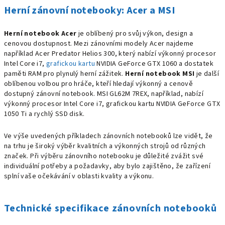
Herní zánovní notebooky: Acer a MSI
Herní notebook Acer
je oblíbený pro svůj výkon, design a
cenovou dostupnost. Mezi zánovními modely Acer najdeme
například Acer Predator Helios 300, který nabízí výkonný procesor
Intel Core i7,
grafickou kartu
NVIDIA GeForce GTX 1060 a dostatek
paměti RAM pro plynulý herní zážitek.
Herní notebook MSI
je další
oblíbenou volbou pro hráče, kteří hledají výkonný a cenově
dostupný zánovní notebook. MSI GL62M 7REX, například, nabízí
výkonný procesor Intel Core i7, grafickou kartu NVIDIA GeForce GTX
1050 Ti a rychlý SSD disk.
Ve výše uvedených příkladech zánovních notebooků lze vidět, že
na trhu je široký výběr kvalitních a výkonných strojů od různých
značek. Při výběru zánovního notebooku je důležité zvážit své
individuální potřeby a požadavky, aby bylo zajištěno, že zařízení
splní vaše očekávání v oblasti kvality a výkonu.
Technické specifikace zánovních notebooků