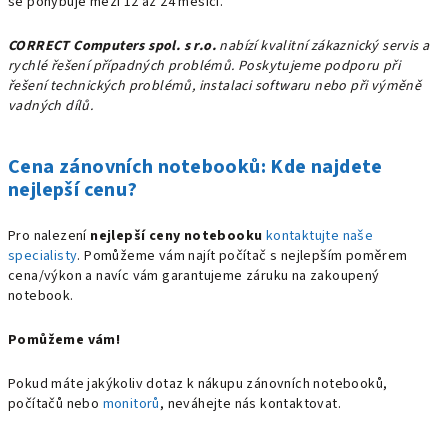
se pohybuje mezi 12 až 24 měsíci.
CORRECT Computers spol. s r.o.
nabízí kvalitní zákaznický servis a
rychlé řešení případných problémů. Poskytujeme podporu při
řešení technických problémů, instalaci softwaru nebo při výměně
vadných dílů.
Cena zánovních notebooků: Kde najdete
nejlepší cenu?
Pro nalezení
nejlepší ceny notebooku
kontaktujte naše
specialisty
. Pomůžeme vám najít počítač s nejlepším poměrem
cena/výkon a navíc vám garantujeme záruku na zakoupený
notebook.
Pomůžeme vám!
Pokud máte jakýkoliv dotaz k nákupu zánovních notebooků,
počítačů nebo
monitorů
, neváhejte nás kontaktovat.