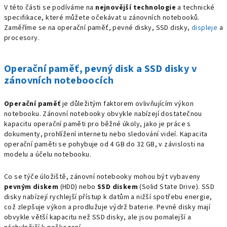
V této části se podíváme na
nejnovější technologie
a technické
specifikace, které můžete očekávat u zánovních notebooků.
Zaměříme se na operační paměť, pevné disky, SSD disky,
displeje
a
procesory.
Operační paměť, pevný disk a SSD disky v
zánovních noteboocích
Operační paměť
je důležitým faktorem ovlivňujícím výkon
notebooku. Zánovní notebooky obvykle nabízejí dostatečnou
kapacitu operační paměti pro běžné úkoly, jako je práce s
dokumenty, prohlížení internetu nebo sledování videí. Kapacita
operační paměti se pohybuje od 4 GB do 32 GB, v závislosti na
modelu a účelu notebooku.
Co se týče úložiště, zánovní notebooky mohou být vybaveny
pevným diskem
(HDD) nebo
SSD diskem
(Solid State Drive). SSD
disky nabízejí rychlejší přístup k datům a nižší spotřebu energie,
což zlepšuje výkon a prodlužuje výdrž baterie. Pevné disky mají
obvykle větší kapacitu než SSD disky, ale jsou pomalejší a