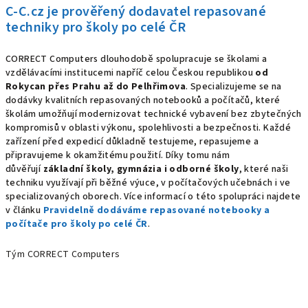
C-C.cz je prověřený dodavatel repasované
techniky pro školy po celé ČR
CORRECT Computers dlouhodobě spolupracuje se školami a
vzdělávacími institucemi napříč celou Českou republikou
od
Rokycan přes Prahu až do Pelhřimova
. Specializujeme se na
dodávky kvalitních repasovaných notebooků a počítačů, které
školám umožňují modernizovat technické vybavení bez zbytečných
kompromisů v oblasti výkonu, spolehlivosti a bezpečnosti. Každé
zařízení před expedicí důkladně testujeme, repasujeme a
připravujeme k okamžitému použití. Díky tomu nám
důvěřují
základní školy, gymnázia i odborné školy
, které naši
techniku využívají při běžné výuce, v počítačových učebnách i ve
specializovaných oborech. Více informací o této spolupráci najdete
v článku
Pravidelně dodáváme repasované notebooky a
počítače pro školy po celé ČR
.
Tým CORRECT Computers