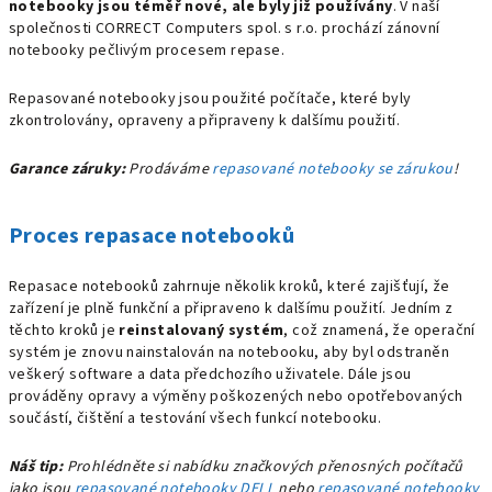
notebooky jsou téměř nové, ale byly již používány
. V naší
společnosti CORRECT Computers spol. s r.o. prochází zánovní
notebooky pečlivým procesem repase.
Repasované notebooky jsou použité počítače, které byly
zkontrolovány, opraveny a připraveny k dalšímu použití.
Garance záruky:
Prodáváme
repasované notebooky se zárukou
!
Proces repasace notebooků
Repasace notebooků zahrnuje několik kroků, které zajišťují, že
zařízení je plně funkční a připraveno k dalšímu použití. Jedním z
těchto kroků je
reinstalovaný systém
, což znamená, že operační
systém je znovu nainstalován na notebooku, aby byl odstraněn
veškerý software a data předchozího uživatele. Dále jsou
prováděny opravy a výměny poškozených nebo opotřebovaných
součástí, čištění a testování všech funkcí notebooku.
Náš tip:
Prohlédněte si nabídku značkových přenosných počítačů
jako jsou
repasované notebooky DELL
nebo
repasované notebooky