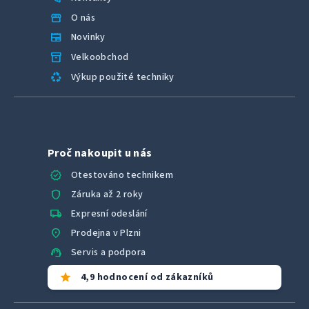
storefront
O nás
newspaper
Novinky
inventory_2
Velkoobchod
recycling
Výkup použité techniky
Proč nakoupit u nás
verified
Otestováno technikem
shield
Záruka až 2 roky
local_shipping
Expresní odeslání
location_on
Prodejna v Plzni
support_agent
Servis a podpora
star
4,9 hodnocení od zákazníků