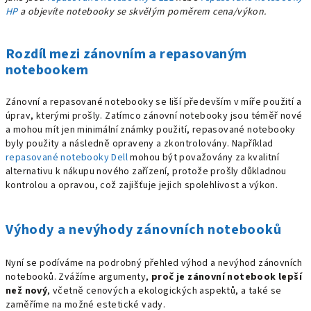
HP
a objevíte notebooky se skvělým poměrem cena/výkon.
Rozdíl mezi zánovním a repasovaným
notebookem
Zánovní a repasované notebooky se liší především v míře použití a
úprav, kterými prošly. Zatímco zánovní notebooky jsou téměř nové
a mohou mít jen minimální známky použití, repasované notebooky
byly použity a následně opraveny a zkontrolovány. Například
repasované notebooky Dell
mohou být považovány za kvalitní
alternativu k nákupu nového zařízení, protože prošly důkladnou
kontrolou a opravou, což zajišťuje jejich spolehlivost a výkon.
Výhody a nevýhody zánovních notebooků
Nyní se podíváme na podrobný přehled výhod a nevýhod zánovních
notebooků. Zvážíme argumenty,
proč je zánovní notebook lepší
než nový
, včetně cenových a ekologických aspektů, a také se
zaměříme na možné estetické vady.