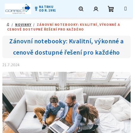
NA TRHU
military_tech
OD R. 1991
Nákupní
Hledat
Přihlášení
Přejít
/
NOVINKY
/
ZÁNOVNÍ NOTEBOOKY: KVALITNÍ, VÝKONNÉ A
na
DOMŮ
CENOVĚ DOSTUPNÉ ŘEŠENÍ PRO KAŽDÉHO
obsah
košík
Zánovní notebooky: Kvalitní, výkonné a
cenově dostupné řešení pro každého
21.7.2024