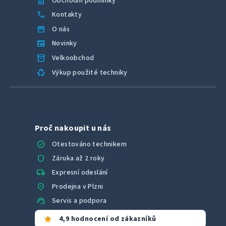
description
Obchodní podmínky
call
Kontakty
storefront
O nás
newspaper
Novinky
inventory_2
Velkoobchod
recycling
Výkup použité techniky
Proč nakoupit u nás
verified
Otestováno technikem
shield
Záruka až 2 roky
local_shipping
Expresní odeslání
location_on
Prodejna v Plzni
support_agent
Servis a podpora
star
4,9 hodnocení od zákazníků