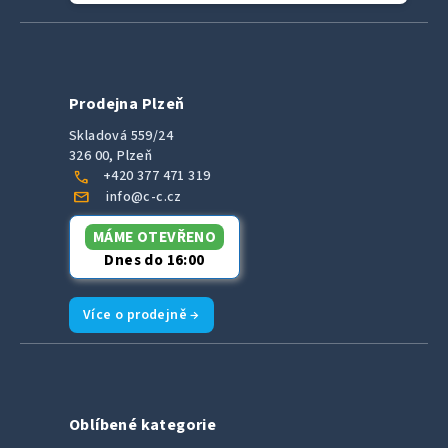
Prodejna Plzeň
Skladová 559/24
326 00, Plzeň
call
+420 377 471 319
mail
info@c-c.cz
MÁME OTEVŘENO
Dnes do 16:00
Více o prodejně →
Oblíbené kategorie