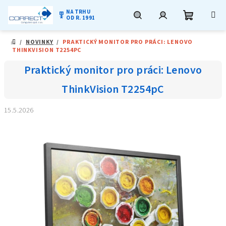
NA TRHU
military_tech
OD R. 1991
Nákupní
Hledat
Přihlášení
Přejít
/
NOVINKY
/
PRAKTICKÝ MONITOR PRO PRÁCI: LENOVO
na
DOMŮ
THINKVISION T2254PC
obsah
košík
Praktický monitor pro práci: Lenovo
ThinkVision T2254pC
15.5.2026