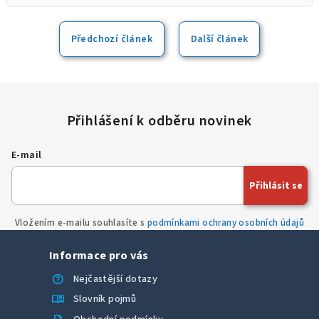
další pevné disky.
opravy bleskově a bez zbytečného odkládání.
odcházejí s čistou, legální a plně aktivovanou licencí
Windows. Počítač stačí jen zapojit do sítě a můžete
okamžitě začít pracovat.
Předchozí článek
Další článek
E-mail
Přihlásit se
Vložením e-mailu souhlasíte s
podmínkami ochrany osobních údajů
Informace pro vás
help
Nejčastější dotazy
menu_book
Slovník pojmů