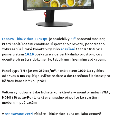
Lenovo ThinkVision T2254pC
je spolehlivý
22"
pracovní monitor,
který nabízí ideální kombinaci úsporného provozu, pohodlného
zobrazení a široké konektivity. Díky
rozlišení
1680 × 1050 px
a
poměru stran
16:10
poskytuje více vertikálního prostoru, což
oceníte při práci s dokumenty, tabulkami i firemními aplikacemi.
Panel typu
TN
s jasem
250 cd/m²
, kontrastem
1000:1
a rychlou
odezvou
5 ms
zajišťuje svižné reakce a dostatečnou čitelnost pro
běžnou kancelářskou práci.
Velkou výhodou je také bohatá konektivita — monitor nabízí
VGA,
HDMI i DisplayPort
, takže jej snadno připojíte ke starším i
moderním počítačům.
V
repasované verzi
získáte ThinkVision T2254pC jako cenově