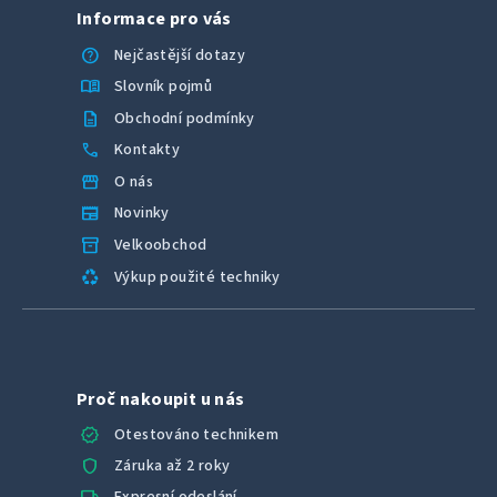
Informace pro vás
help
Nejčastější dotazy
menu_book
Slovník pojmů
description
Obchodní podmínky
call
Kontakty
storefront
O nás
newspaper
Novinky
inventory_2
Velkoobchod
recycling
Výkup použité techniky
Proč nakoupit u nás
verified
Otestováno technikem
shield
Záruka až 2 roky
Expresní odeslání