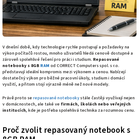
V dnešní době, kdy technologie rychle postupují a požadavky na
výkon počítačů rostou, mnoho uživatelů hledá cenově dostupné a
zároveň spolehlivé řešení pro práci i studium.
Repasované
notebooky s 8GB
RAM
od CORRECT Computers spol. s r.o.
představují ideální kompromis mezi výkonem a cenou. Nabízejí
dostatečný výkon pro běžné pracovní úkoly, studium i domácí
využití, a přitom stojí výrazně méně než nové modely.
Právě proto se
repasované notebooky
stále častěji využívají nejen
v domácnostech, ale také ve
firmách, školách nebo veřejných
institucích
, kde je potřeba spolehlivá technika za rozumnou cenu.
Proč zvolit repasovaný notebook s