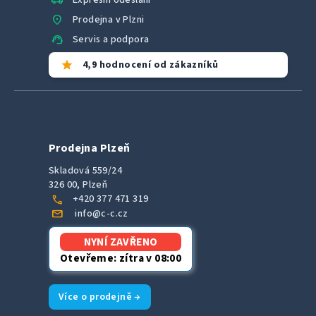
local_shipping
location_on
Prodejna v Plzni
support_agent
Servis a podpora
star
4,9 hodnocení od zákazníků
Prodejna Plzeň
Skladová 559/24
326 00, Plzeň
call
+420 377 471 319
mail
info@c-c.cz
NYNÍ ZAVŘENO
Otevřeme: zítra v 08:00
Více o prodejně →