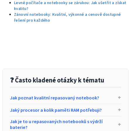
Levné počítače a notebooky se zárukou: Jak ušetřit a získat
kvalitu?
Zánovní notebooky: Kvalitní, výkonné a cenově dostupné
řešení pro každého
❓ Často kladené otázky k tématu
+
Jak poznat kvalitní repasovaný notebook?
Kvalitní notebook poznáte podle pevné konstrukce a
+
Jaký procesor a kolik paměti RAM potřebuji?
firemní řady (např. Dell Latitude, HP EliteBook či Lenovo
ThinkPad). Tyto manažerské notebooky mají výrazně vyšší
Na běžnou práci, internet a
školu
skvěle poslouží
Jak je to u repasovaných notebooků s výdrží
+
odolnost a životnost než běžné plastové notebooky z
kombinace procesoru Intel Core i5 a 8 GB či lépe 16 GB
baterie?
marketů. Prohlédněte si naše
repasované notebooky
a
RAM. Rychlý SSD disk (NVMe) je u nás samozřejmostí,