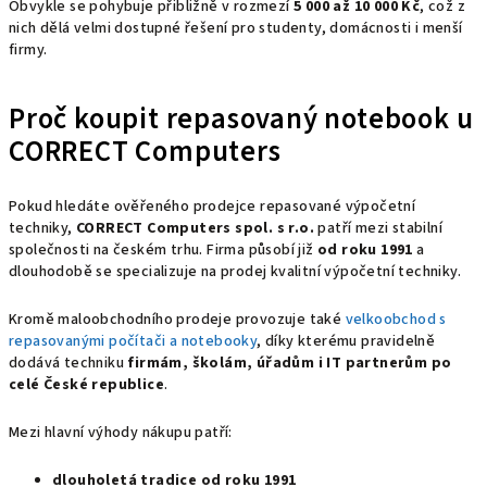
Obvykle se pohybuje přibližně v rozmezí
5 000 až 10 000 Kč
, což z
nich dělá velmi dostupné řešení pro studenty, domácnosti i menší
firmy.
Proč koupit repasovaný notebook u
CORRECT Computers
Pokud hledáte ověřeného prodejce repasované výpočetní
techniky,
CORRECT Computers spol. s r.o.
patří mezi stabilní
společnosti na českém trhu. Firma působí již
od roku 1991
a
dlouhodobě se specializuje na prodej kvalitní výpočetní techniky.
Kromě maloobchodního prodeje provozuje také
velkoobchod s
repasovanými počítači a notebooky
, díky kterému pravidelně
dodává techniku
firmám, školám, úřadům i IT partnerům po
celé České republice
.
Mezi hlavní výhody nákupu patří:
dlouholetá tradice od roku 1991