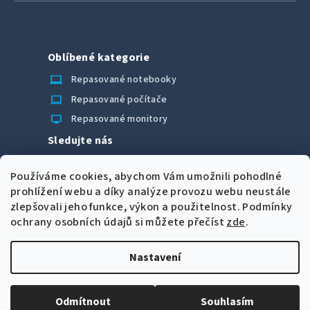
Oblíbené kategorie
laptop_chromebook
Repasované notebooky
computer
Repasované počítače
monitor
Repasované monitory
Sledujte nás
Facebook
Používáme cookies, abychom Vám umožnili pohodlné
Možnosti úhrady
prohlížení webu a díky analýze provozu webu neustále
zlepšovali jeho funkce, výkon a použitelnost.
Podmínky
ochrany osobních údajů si můžete přečíst
zde
.
Nastavení
Z
Copyright 2026
CORRECT Computers spol. s r.o.
. Všechna
á
práva vyhrazena.
Upravit nastavení cookies
Odmítnout
Souhlasím