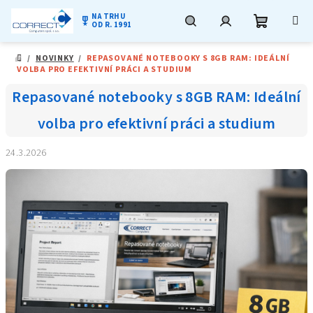
NA TRHU
military_tech
OD R. 1991
Nákupní
Hledat
Přihlášení
Přejít
/
NOVINKY
/
REPASOVANÉ NOTEBOOKY S 8GB RAM: IDEÁLNÍ
na
DOMŮ
VOLBA PRO EFEKTIVNÍ PRÁCI A STUDIUM
obsah
košík
Repasované notebooky s 8GB RAM: Ideální
volba pro efektivní práci a studium
24.3.2026