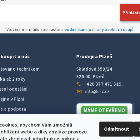
Přihlásit
Vložením e-mailu souhlasíte s
podmínkami ochrany osobních údajů
koupit u nás
Prodejna Plzeň
továno technikem
Skladová 559/24
326 00, Plzeň
ka až 2 roky
call
+420 377 471 319
esní odeslání
mail
info@c-c.cz
ejna v Plzni
is a podpora
MÁME OTEVŘENO
Dnes do 16:00
9 hodnocení od zákazníků
cookies, abychom Vám umožnili
Odmítnout
ohlížení webu a díky analýze provozu
le zlepšovali jeho funkce, výkon a