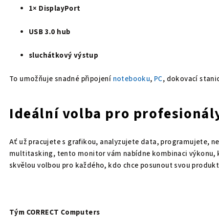
1× DisplayPort
USB 3.0 hub
sluchátkový výstup
To umožňuje snadné připojení
notebooku
,
PC
, dokovací stanice
Ideální volba pro profesionál
Ať už pracujete s grafikou, analyzujete data, programujete, ne
multitasking, tento monitor vám nabídne kombinaci výkonu, 
skvělou volbou pro každého, kdo chce posunout svou produktivi
Tým CORRECT Computers