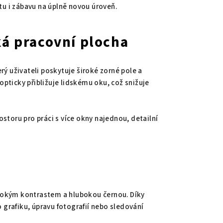
tu i zábavu na úplně novou úroveň.
ká pracovní plocha
erý uživateli poskytuje široké zorné pole a
 opticky přibližuje lidskému oku, což snižuje
storu pro práci s více okny najednou, detailní
ysokým kontrastem a hlubokou černou. Díky
ro grafiku, úpravu fotografií nebo sledování