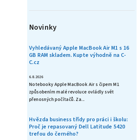
n
í
Novinky
p
a
Vyhledávaný Apple MacBook Air M1 s 16
n
GB RAM skladem. Kupte výhodně na C-
C.cz
e
l
6.8.2026
Notebooky Apple MacBook Air s čipem M1
způsobením malé revoluce ovládly svět
přenosných počítačů. Za...
Hvězda business třídy pro práci i školu:
Proč je repasovaný Dell Latitude 5420
trefou do černého?