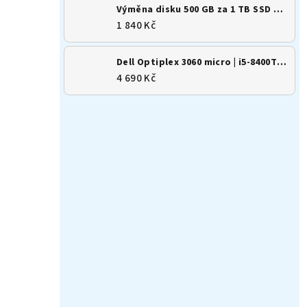
Výměna disku 500 GB za 1 TB SSD M.2 NVMe
1 840 Kč
Dell Optiplex 3060 micro | i5-8400T | 8GB | 256GB SSD | Win 11
4 690 Kč