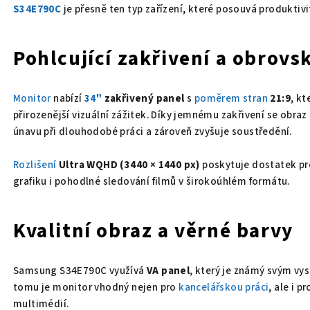
S34E790C
je přesně ten typ zařízení, které posouvá produktivi
Pohlcující zakřivení a obrovs
Monitor
nabízí
34"
zakřivený panel
s
poměrem stran
21:9
, kt
přirozenější vizuální zážitek. Díky jemnému zakřivení se obraz
únavu při dlouhodobé práci a zároveň zvyšuje soustředění.
Rozlišení
Ultra WQHD (3440 × 1440 px)
poskytuje dostatek pro
grafiku i pohodlné sledování filmů v širokoúhlém formátu.
Kvalitní obraz a věrné barvy
Samsung S34E790C využívá
VA panel
, který je známý svým v
tomu je monitor vhodný nejen pro
kancelářskou práci
, ale i p
multimédií.