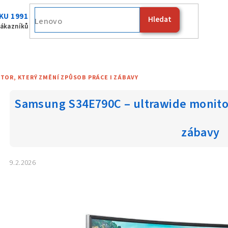
KU 1991
Hledat
Fujit
zákazníků
TOR, KTERÝ ZMĚNÍ ZPŮSOB PRÁCE I ZÁBAVY
Samsung S34E790C – ultrawide monitor
zábavy
9.2.2026