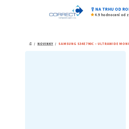
Přejít
military_tech
NA TRHU OD RO
na
star
4.9 hodnocení od 
obsah
/
NOVINKY
/
SAMSUNG S34E790C – ULTRAWIDE MONI
DOMŮ
P
o
s
t
r
a
n