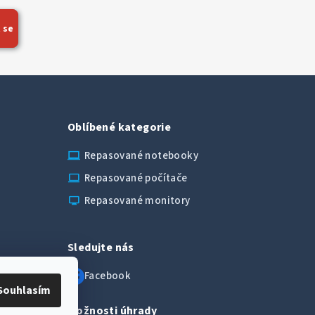
 se
Oblíbené kategorie
laptop_chromebook
Repasované notebooky
computer
Repasované počítače
monitor
Repasované monitory
Sledujte nás
Facebook
Souhlasím
Možnosti úhrady