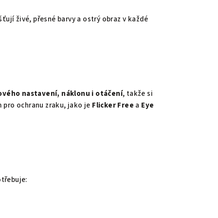
šťují živé, přesné barvy a ostrý obraz v každé
ového nastavení, náklonu i otáčení
, takže si
 pro ochranu zraku, jako je
Flicker Free
a
Eye
třebuje: