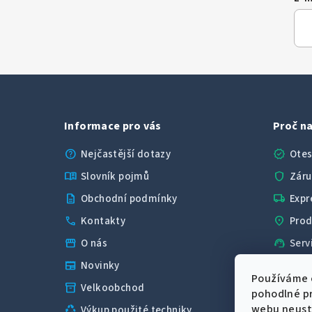
Informace pro vás
Proč na
help
verified
Nejčastější dotazy
Otes
menu_book
shield
Slovník pojmů
Záru
description
local_shipping
Obchodní podmínky
Expr
call
location_on
Kontakty
Prod
storefront
support_agent
O nás
Serv
newspaper
Novinky
star
4,
Používáme 
inventory_2
Velkoobchod
pohodlné pr
webu neustá
recycling
Výkup použité techniky