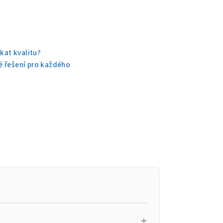
kat kvalitu?
é řešení pro každého
+