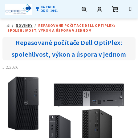
NA TRHU
military_tech
OD R. 1991
Nákupní
Hledat
Přihlášení
Přejít
/
NOVINKY
/
REPASOVANÉ POČÍTAČE DELL OPTIPLEX:
na
DOMŮ
SPOLEHLIVOST, VÝKON A ÚSPORA V JEDNOM
obsah
košík
Repasované počítače Dell OptiPlex:
spolehlivost, výkon a úspora v jednom
5.2.2026