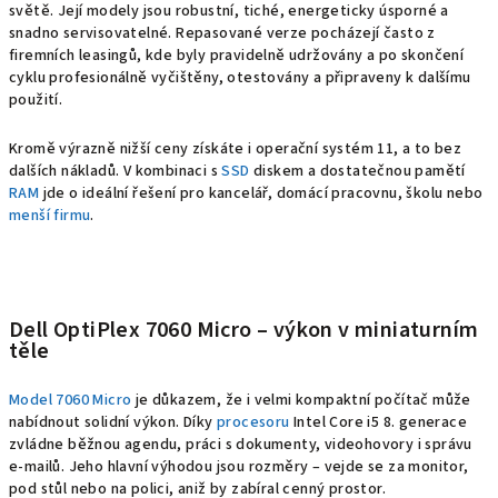
světě. Její modely jsou robustní, tiché, energeticky úsporné a
snadno servisovatelné. Repasované verze pocházejí často z
firemních leasingů, kde byly pravidelně udržovány a po skončení
cyklu profesionálně vyčištěny, otestovány a připraveny k dalšímu
použití.
Kromě výrazně nižší ceny získáte i operační systém 11, a to bez
dalších nákladů. V kombinaci s
SSD
diskem a dostatečnou pamětí
RAM
jde o ideální řešení pro kancelář, domácí pracovnu, školu nebo
menší firmu
.
Dell OptiPlex 7060 Micro – výkon v miniaturním
těle
Model 7060 Micro
je důkazem, že i velmi kompaktní počítač může
nabídnout solidní výkon. Díky
procesoru
Intel Core i5 8. generace
zvládne běžnou agendu, práci s dokumenty, videohovory i správu
e-mailů. Jeho hlavní výhodou jsou rozměry – vejde se za monitor,
pod stůl nebo na polici, aniž by zabíral cenný prostor.