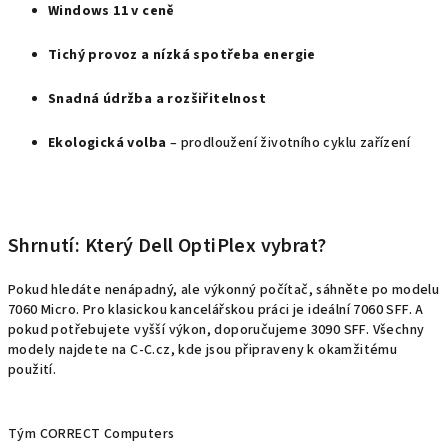
Windows 11 v ceně
Tichý provoz a nízká spotřeba energie
Snadná údržba a rozšiřitelnost
Ekologická volba
– prodloužení životního cyklu zařízení
Shrnutí: Který Dell OptiPlex vybrat?
Pokud hledáte nenápadný, ale výkonný počítač, sáhněte po modelu
7060 Micro. Pro klasickou kancelářskou práci je ideální 7060 SFF. A
pokud potřebujete vyšší výkon, doporučujeme 3090 SFF. Všechny
modely najdete na
C‑C.cz
, kde jsou připraveny k okamžitému
použití.
Tým CORRECT Computers