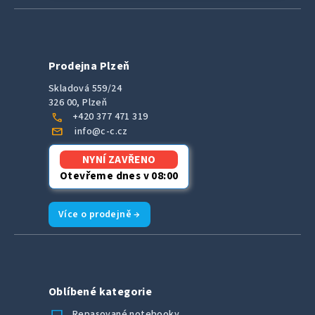
Prodejna Plzeň
Skladová 559/24
326 00, Plzeň
call
+420 377 471 319
mail
info@c-c.cz
NYNÍ ZAVŘENO
Otevřeme dnes v 08:00
Více o prodejně →
Oblíbené kategorie
laptop_chromebook
Repasované notebooky