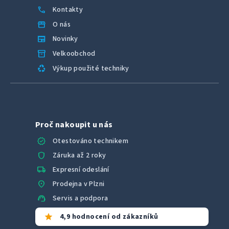
call
Kontakty
storefront
O nás
newspaper
Novinky
inventory_2
Velkoobchod
recycling
Výkup použité techniky
Proč nakoupit u nás
verified
Otestováno technikem
shield
Záruka až 2 roky
local_shipping
Expresní odeslání
location_on
Prodejna v Plzni
support_agent
Servis a podpora
star
4,9 hodnocení od zákazníků