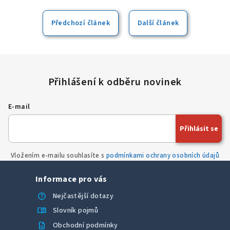
další pevné disky.
opravy bleskově a bez zbytečného odkládání.
odcházejí s čistou, legální a plně aktivovanou licencí
Windows. Počítač stačí jen zapojit do sítě a můžete
okamžitě začít pracovat.
Předchozí článek
Další článek
E-mail
Přihlásit se
Vložením e-mailu souhlasíte s
podmínkami ochrany osobních údajů
Informace pro vás
help
Nejčastější dotazy
menu_book
Slovník pojmů
description
Obchodní podmínky