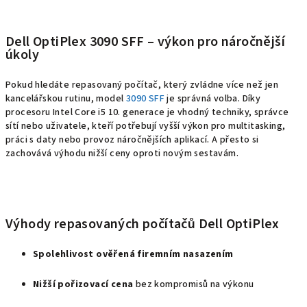
Dell OptiPlex 3090 SFF – výkon pro náročnější
úkoly
Pokud hledáte repasovaný počítač, který zvládne více než jen
kancelářskou rutinu, model
3090 SFF
je správná volba. Díky
procesoru Intel Core i5 10. generace j
e vhodný techniky, správce
sítí nebo uživatele, kteří potřebují vyšší výkon pro multitasking,
práci s daty nebo provoz náročnějších aplikací. A přesto si
zachovává výhodu nižší ceny oproti novým sestavám.
Výhody repasovaných počítačů Dell OptiPlex
Spolehlivost ověřená firemním nasazením
Nižší pořizovací cena
bez kompromisů na výkonu