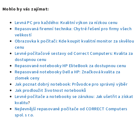
Mohlo by vás zajímat:
Levná PC pro každého: Kvalitní výkon za nízkou cenu
Repasovaná firemní technika: Chytré řešení pro firmy všech
velikostí
Obrazovka k počítači: Kde koupit kvalitní monitor za skvělou
cenu
Levné počítačové sestavy od Correct Computers: Kvalita za
dostupnou cenu
Repasované notebooky HP EliteBook za dostupnou cenu
Repasované notebooky Dell a HP: Značková kvalita za
zlomek ceny
Jak poznat dobrý notebook: Průvodce pro správný výběr
Jak prodloužit životnost notebooků
Levné počítače a notebooky se zárukou: Jak ušetřit a získat
kvalitu
?
Nejlevnější repasované počítače od CORRECT Computers
spol. s r.o.