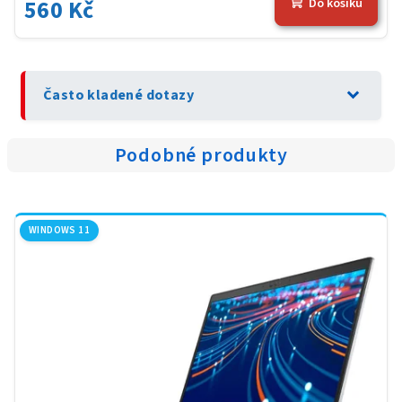
560 Kč
Do košíku
expand_more
Často kladené dotazy
Podobné produkty
WINDOWS 11