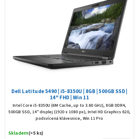
Dell Latitude 5490 | i5-8350U | 8GB | 500GB SSD |
14" FHD | Win 11
Intel Core i5-8350U (6M Cache, up to 3.60 GHz), 8GB DDR4,
500GB SSD, 14" displej (1920 x 1080 px), Intel HD Graphics 620,
podsvícená klávesnice, Win 11 Pro
Skladem
(>5 ks)
Prů
hod