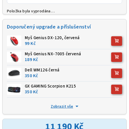
Položka byla vyprodána…
Doporučený upgrade a příslušenství
Myš Genius DX-120, červená
99 Kč
Myš Genius NX-7005 červená
189 Kč
Dell WM126 černá
350 Kč
GX GAMING Scorpion K215
350 Kč
Zobrazit vše
11 190 Kč