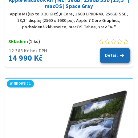
Apple MacBook Air | M1 | 16GB | 256GB SSD | 13,3" |
macOS | Space Gray
Apple M1(up to 3.20 GHz),8 Core, 16GB LPDDR4X, 256GB SSD,
13,3" displej (2560 x 1600 px), Apple 7 Core Graphics,
podsvícená klávesnice, macOS Tahoe, stav "A-"
Skladem
(1 ks)
12 388 Kč bez DPH
14 990 Kč
Detail
WINDOWS 11