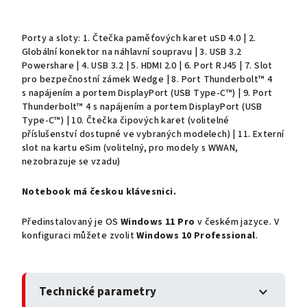
Porty a sloty: 1. Čtečka paměťových karet uSD 4.0 | 2.
Globální konektor na náhlavní soupravu | 3. USB 3.2
Powershare | 4. USB 3.2 | 5. HDMI 2.0 | 6. Port RJ45 | 7. Slot
pro bezpečnostní zámek Wedge | 8. Port Thunderbolt™ 4
s napájením a portem DisplayPort (USB Type-C™) | 9. Port
Thunderbolt™ 4 s napájením a portem DisplayPort (USB
Type-C™) | 10. Čtečka čipových karet (volitelné
příslušenství dostupné ve vybraných modelech) | 11. Externí
slot na kartu eSim (volitelný, pro modely s WWAN,
nezobrazuje se vzadu)
Notebook má českou klávesnici.
Předinstalovaný je OS
Windows 11 Pro
v českém jazyce. V
konfiguraci můžete zvolit
Windows 10 Professional
.
Technické parametry
expand_more