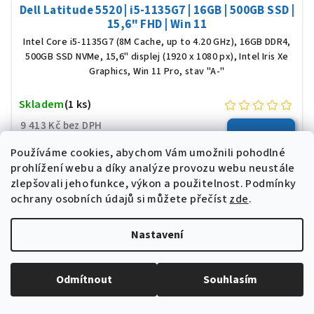
Dell Latitude 5520 | i5-1135G7 | 16GB | 500GB SSD |
15,6" FHD | Win 11
Intel Core i5-1135G7 (8M Cache, up to 4.20 GHz), 16GB DDR4,
500GB SSD NVMe, 15,6" displej (1920 x 1080 px), Intel Iris Xe
Graphics, Win 11 Pro, stav "A-"
Skladem
(1 ks)
9 413 Kč bez DPH
11 390 Kč
Detail
Používáme cookies, abychom Vám umožnili pohodlné
prohlížení webu a díky analýze provozu webu neustále
zlepšovali jeho funkce, výkon a použitelnost.
Podmínky
ochrany osobních údajů si můžete přečíst
zde
.
AKCE
WINDOWS 11
Nastavení
Odmítnout
Souhlasím