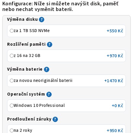
Konfigurace: Níže si můžete navýšit disk, paměť
nebo nechat vyměnit baterii.
Výměna disku
?
za 1 TB SSD NVMe
+550 Kč
Rozšíření paměti
?
z 16 na 32 GB
+970 Kč
Výměna baterie
?
za novou neoriginální baterii
+1470 Kč
Operační systém
?
Windows 10 Professional
+0 Kč
Prodloužení záruky
?
na 2 roky
+950 Kč