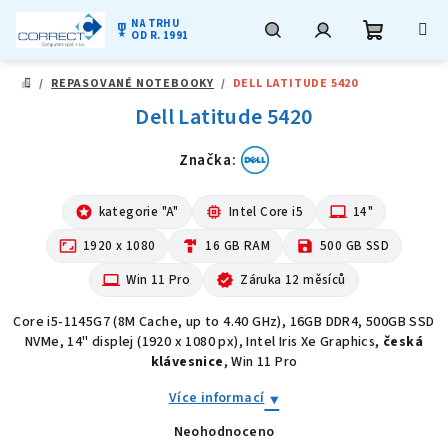
NA TRHU
military_tech
OD R. 1991
Nákupní
Hledat
Přihlášení
Přejít
/
REPASOVANÉ NOTEBOOKY
/
DELL LATITUDE 5420
na
DOMŮ
obsah
Dell Latitude 5420
košík
Značka:
stars
kategorie "A"
memory
Intel Core i5
laptop_mac
14"
aspect_ratio
1920 x 1080
hardware
16 GB RAM
save
500 GB SSD
computer
Win 11 Pro
verified
Záruka 12 měsíců
Core i5-1145G7 (8M Cache, up to 4.40 GHz), 16GB DDR4, 500GB SSD
NVMe, 14" displej (1920 x 1080 px), Intel Iris Xe Graphics,
česká
klávesnice
, Win 11 Pro
Více informací
Neohodnoceno
Průměrné