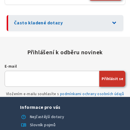
expand_more
Často kladené dotazy
E-mail
Přihlásit se
Vložením e-mailu souhlasíte s
podmínkami ochrany osobních údajů
Informace pro vás
help
Nejčastější dotazy
menu_book
Slovník pojmů