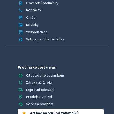
description
Obchodní podmínky
call
Kontakty
storefront
O nás
newspaper
Novinky
inventory_2
Velkoobchod
recycling
Výkup použité techniky
Proč nakoupit u nás
verified
Otestováno technikem
shield
Záruka až 2 roky
local_shipping
Expresní odeslání
location_on
Prodejna v Plzni
support_agent
Servis a podpora
star
4,9 hodnocení od zákazníků