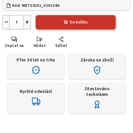
Kód:
NBTS0101_V101344
−
+
Do košíku
Zeptat se
Hlídat
Sdílet
Přes 30 let na trhu
Záruka na zboží
1991
Otestováno
Rychlé odeslání
technikem