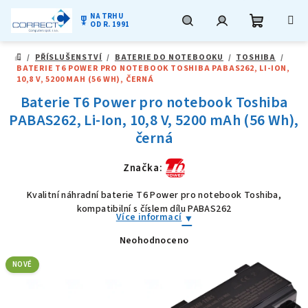
NA TRHU
military_tech
OD R. 1991
Nákupní
Hledat
Přihlášení
Přejít
/
PŘÍSLUŠENSTVÍ
/
BATERIE DO NOTEBOOKU
/
TOSHIBA
/
na
DOMŮ
BATERIE T6 POWER PRO NOTEBOOK TOSHIBA PABAS262, LI-ION,
obsah
košík
10,8 V, 5200 MAH (56 WH), ČERNÁ
Baterie T6 Power pro notebook Toshiba
PABAS262, Li-Ion, 10,8 V, 5200 mAh (56 Wh),
černá
Značka:
Kvalitní náhradní baterie T6 Power pro notebook Toshiba,
kompatibilní s číslem dílu PABAS262
Více informací
Neohodnoceno
Průměrné
hodnocení
produktu
NOVÉ
je
0,0
z
5