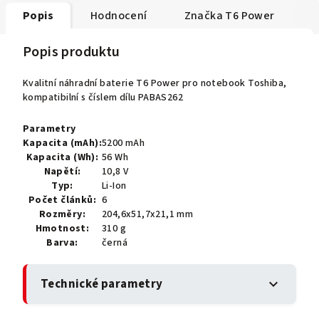
Popis
Hodnocení
Značka
T6 Power
Popis produktu
Kvalitní náhradní baterie T6 Power pro notebook Toshiba,
kompatibilní s číslem dílu PABAS262
Parametry
Kapacita (mAh):
5200 mAh
Kapacita (Wh):
56 Wh
Napětí:
10,8 V
Typ:
Li-Ion
Počet článků:
6
Rozměry:
204,6x51,7x21,1 mm
Hmotnost:
310 g
Barva:
černá
Technické parametry
expand_more