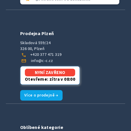
Prodejna Plzeň
Skladová 559/24
326 00, Plzeň
call
+420 377 471 319
mail
info@c-c.cz
NYNÍ ZAVŘENO
Otevřeme: zítra v 08:00
Více o prodejně →
Oblíbené kategorie