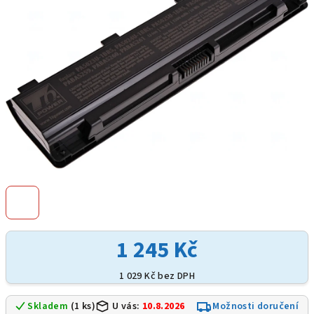
hvězdiček.
1 245 Kč
1 029 Kč bez DPH
Skladem
(1 ks)
U vás:
10.8.2026
Možnosti doručení