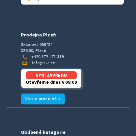
Prodejna Plzeň
Skladová 559/24
326 00, Plzeň
call
+420 377 471 319
mail
info@c-c.cz
NYNÍ ZAVŘENO
Otevřeme dnes v 08:00
Více o prodejně →
Oblíbené kategorie