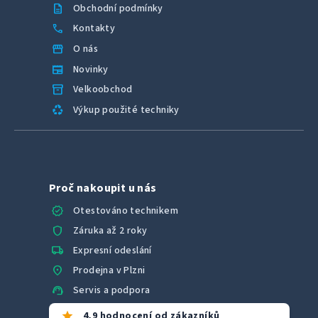
description
Obchodní podmínky
call
Kontakty
storefront
O nás
newspaper
Novinky
inventory_2
Velkoobchod
recycling
Výkup použité techniky
Proč nakoupit u nás
verified
Otestováno technikem
shield
Záruka až 2 roky
local_shipping
Expresní odeslání
location_on
Prodejna v Plzni
support_agent
Servis a podpora
star
4,9 hodnocení od zákazníků