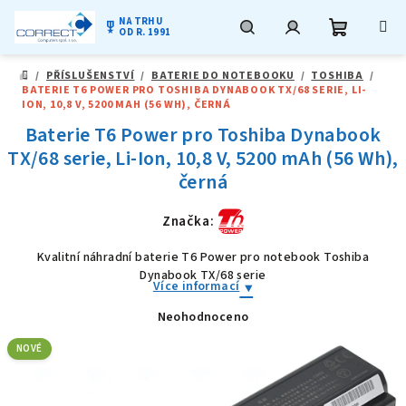
NA TRHU
military_tech
OD R. 1991
Nákupní
Hledat
Přihlášení
Přejít
/
PŘÍSLUŠENSTVÍ
/
BATERIE DO NOTEBOOKU
/
TOSHIBA
/
na
DOMŮ
BATERIE T6 POWER PRO TOSHIBA DYNABOOK TX/68 SERIE, LI-
obsah
košík
ION, 10,8 V, 5200 MAH (56 WH), ČERNÁ
Baterie T6 Power pro Toshiba Dynabook
TX/68 serie, Li-Ion, 10,8 V, 5200 mAh (56 Wh),
černá
Značka:
Kvalitní náhradní baterie T6 Power pro notebook Toshiba
Dynabook TX/68 serie
Více informací
Neohodnoceno
Průměrné
hodnocení
produktu
NOVÉ
je
0,0
z
5