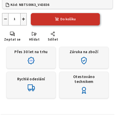
Kód:
NBTS0063_V43836
−
+
Do košíku
Zeptat se
Hlídat
Sdílet
Přes 30 let na trhu
Záruka na zboží
1991
Otestováno
Rychlé odeslání
technikem