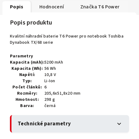
Popis
Hodnocení
Značka
T6 Power
Popis produktu
Kvalitní náhradní baterie T6 Power pro notebook Toshiba
Dynabook TX/68 serie
Parametry
Kapacita (mAh):
5200 mAh
Kapacita (Wh):
56 Wh
Napětí:
10,8 V
Typ:
Li-Ion
Počet článků:
6
Rozměry:
205,6x51,8x20 mm
Hmotnost:
298 g
Barva:
černá
Technické parametry
expand_more