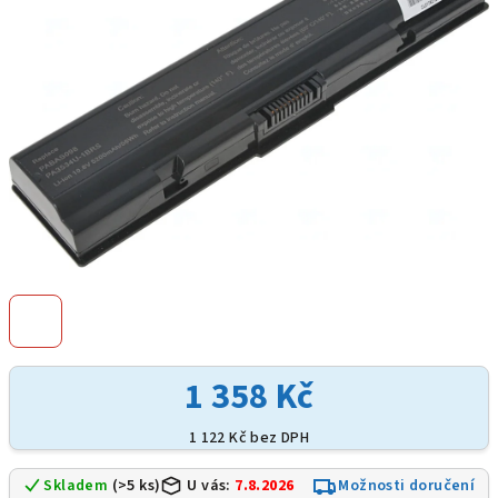
hvězdiček.
1 358 Kč
1 122 Kč bez DPH
Skladem
(>5 ks)
U vás:
7.8.2026
Možnosti doručení