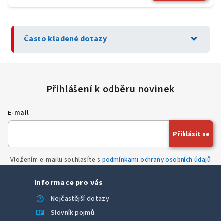
expand_more
Často kladené dotazy
E-mail
Přihlásit se
Vložením e-mailu souhlasíte s
podmínkami ochrany osobních údajů
Informace pro vás
help
Nejčastější dotazy
menu_book
Slovník pojmů