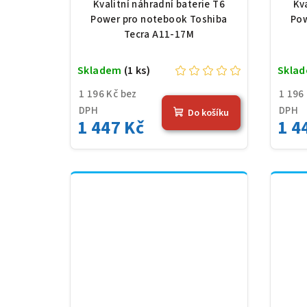
Li-Ion, 10,8 V, 5200 mAh
Li-
Kvalitní náhradní baterie T6
Kv
(56 Wh), černá
Power pro notebook Toshiba
Pow
Tecra A11-17M
Skladem
(1 ks)
Skla
1 196 Kč bez
1 196
DPH
DPH
Do košíku
1 447 Kč
1 4