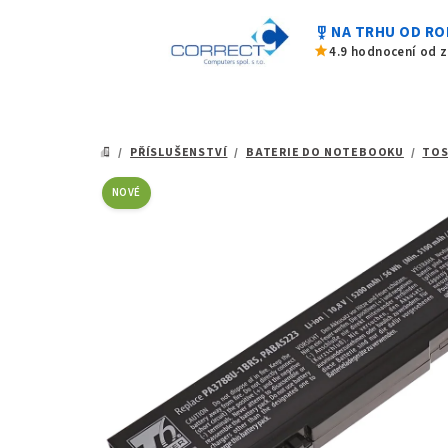
z
Přejít
5
military_tech
NA TRHU OD RO
na
hvězdiček.
star
4.9 hodnocení od 
obsah
/
PŘÍSLUŠENSTVÍ
/
BATERIE DO NOTEBOOKU
/
TOS
DOMŮ
NOVÉ