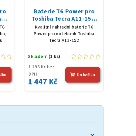
pro
Baterie T6 Power pro
a
Toshiba Tecra A11-152,
on,
Li-Ion, 10,8 V, 5200 mAh
 T6
Kvalitní náhradní baterie T6
Wh),
(56 Wh), černá
ba,
Power pro notebook Toshiba
lu
Tecra A11-152
Skladem
(1 ks)
1 196 Kč bez
DPH
šíku
Do košíku
1 447 Kč