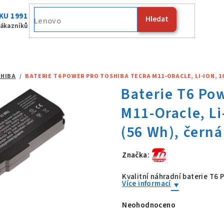
KU 1991
Hledat
Fujitsu
zákazníků
HIBA
/
BATERIE T6 POWER PRO TOSHIBA TECRA M11-ORACLE, LI-ION, 10,
Značka:
Baterie T6 Po
Kvalitní náhradní baterie T6
Více informací
Neohodnoceno
Průměrné
hodnocení
produktu