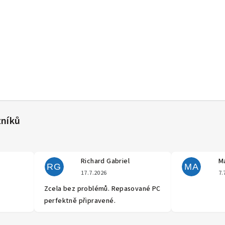
Richard Gabriel
Ma
RG
MA
cení obchodu je 5 z 5 hvězdiček.
Hodnocení obchodu je 5 z 5 hvěz
17.7.2026
7.
Zcela bez problémů. Repasované PC
perfektně připravené.