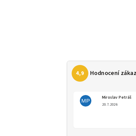
Miroslav Petráš
MP
Hodno
20.7.2026