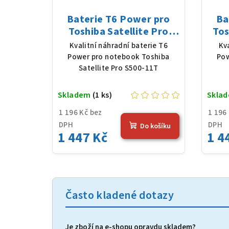
Baterie T6 Power pro
Ba
Toshiba Satellite Pro
Tos
S500-11T, Li-Ion, 10,8 V,
Li-
Kvalitní náhradní baterie T6
Kv
5200 mAh (56 Wh), černá
Power pro notebook Toshiba
Pow
Satellite Pro S500-11T
Skladem
(1 ks)
Skla
1 196 Kč bez
1 196
DPH
DPH
Do košíku
1 447 Kč
1 4
Často kladené dotazy
Je zboží na e‑shopu opravdu skladem?