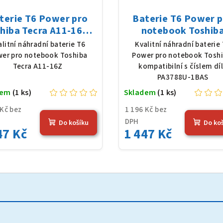
terie T6 Power pro
Baterie T6 Power 
hiba Tecra A11-16Z,
notebook Toshib
Ion, 10,8 V, 5200 mAh
PA3788U-1BAS, Li-I
alitní náhradní baterie T6
Kvalitní náhradní baterie
(56 Wh), černá
10,8 V, 5200 mAh (56 
er pro notebook Toshiba
Power pro notebook Toshi
černá
Tecra A11-16Z
kompatibilní s číslem dí
PA3788U-1BAS
dem
(1 ks)
Skladem
(1 ks)
 Kč bez
1 196 Kč bez
DPH
Do košíku
Do ko
47 Kč
1 447 Kč