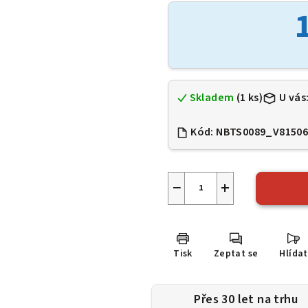
je
0,0
z
5
hvězdiček.
Skladem
(1 ks)
U vás
Kód:
NBTS0089_V8150
−
+
Tisk
Zeptat se
Hlídat
Přes 30 let na trhu