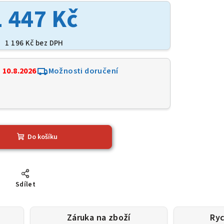
1 447 Kč
1 196 Kč bez DPH
:
10.8.2026
Možnosti doručení
6
Do košíku
Sdílet
Záruka na zboží
Ryc