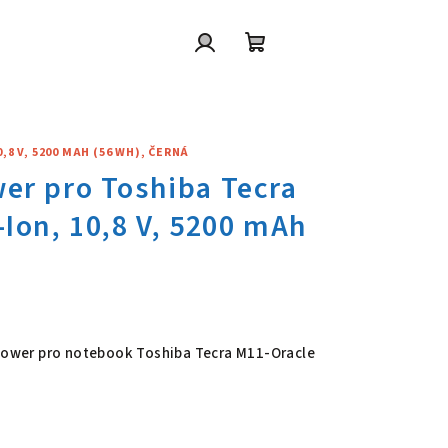
Přihlášení
Nákupní
košík
8 V, 5200 MAH (56 WH), ČERNÁ
wer pro Toshiba Tecra M11-Orac
 Power pro notebook Toshiba Tecra M11-Oracle