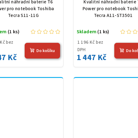
Ion, 10,8 V, 5200 mAh
ST3501, Li-Ion, 10,8
alitní náhradní baterie T6
Kvalitní náhradní baterie
(56 Wh), černá
5200 mAh (56 Wh), č
er pro notebook Toshiba
Power pro notebook Tosh
Tecra S11-11G
Tecra A11-ST3501
dem
(1 ks)
Skladem
(1 ks)
 Kč bez
1 196 Kč bez
DPH
Do košíku
Do ko
47 Kč
1 447 Kč