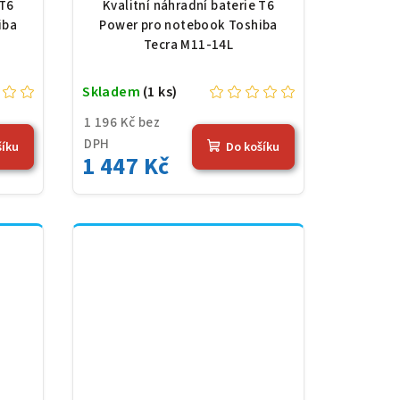
 V,
Li-Ion, 10,8 V, 5200 mAh
 T6
Kvalitní náhradní baterie T6
erná
(56 Wh), černá
iba
Power pro notebook Toshiba
Tecra M11-14L
Skladem
(1 ks)
1 196 Kč bez
DPH
šíku
Do košíku
1 447 Kč