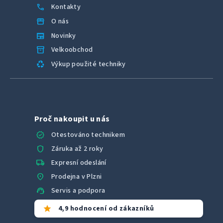
call
Kontakty
storefront
O nás
newspaper
Novinky
inventory_2
Velkoobchod
recycling
Výkup použité techniky
Proč nakoupit u nás
verified
Otestováno technikem
shield
Záruka až 2 roky
local_shipping
Expresní odeslání
location_on
Prodejna v Plzni
support_agent
Servis a podpora
star
4,9 hodnocení od zákazníků