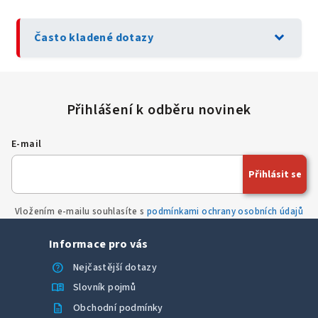
expand_more
Často kladené dotazy
E-mail
Přihlásit se
Vložením e-mailu souhlasíte s
podmínkami ochrany osobních údajů
Informace pro vás
help
Nejčastější dotazy
menu_book
Slovník pojmů
description
Obchodní podmínky