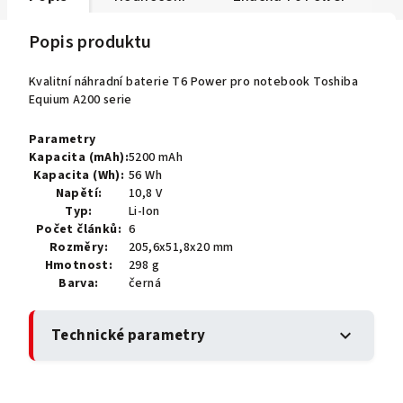
Popis produktu
Kvalitní náhradní baterie T6 Power pro notebook Toshiba
Equium A200 serie
Parametry
Kapacita (mAh):
5200 mAh
Kapacita (Wh):
56 Wh
Napětí:
10,8 V
Typ:
Li-Ion
Počet článků:
6
Rozměry:
205,6x51,8x20 mm
Hmotnost:
298 g
Barva:
černá
Technické parametry
expand_more