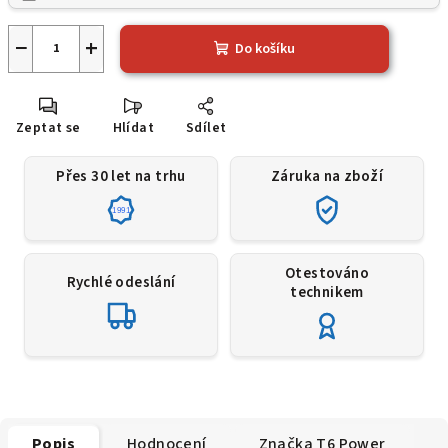
−
+
Do košíku
Zeptat se
Hlídat
Sdílet
Přes 30 let na trhu
Záruka na zboží
1991
Otestováno
Rychlé odeslání
technikem
Popis
Hodnocení
Značka
T6 Power