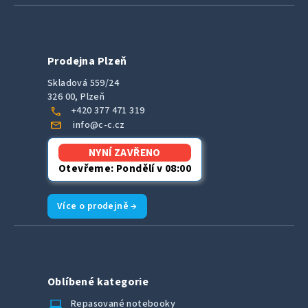
Prodejna Plzeň
Skladová 559/24
326 00, Plzeň
call
+420 377 471 319
mail
info@c-c.cz
NYNÍ ZAVŘENO
Otevřeme: Pondělí v 08:00
Více o prodejně →
Oblíbené kategorie
laptop_chromebook
Repasované notebooky