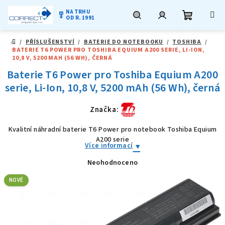
NA TRHU
military_tech
OD R. 1991
Nákupní
Hledat
Přihlášení
Přejít
/
PŘÍSLUŠENSTVÍ
/
BATERIE DO NOTEBOOKU
/
TOSHIBA
/
na
DOMŮ
BATERIE T6 POWER PRO TOSHIBA EQUIUM A200 SERIE, LI-ION,
obsah
košík
10,8 V, 5200 MAH (56 WH), ČERNÁ
Baterie T6 Power pro Toshiba Equium A200
serie, Li-Ion, 10,8 V, 5200 mAh (56 Wh), černá
Značka:
Kvalitní náhradní baterie T6 Power pro notebook Toshiba Equium
A200 serie
Více informací
Neohodnoceno
Průměrné
hodnocení
produktu
NOVÉ
je
0,0
z
5
hvězdiček.