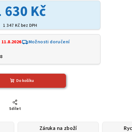
1 630 Kč
1 347 Kč bez DPH
:
11.8.2026
Možnosti doručení
8
Do košíku
Sdílet
Záruka na zboží
Ryc