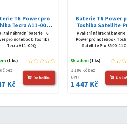
terie T6 Power pro
Baterie T6 Power 
hiba Tecra A11-00Q,
Toshiba Satellite P
Ion, 10,8 V, 5200 mAh
S500-11C, Li-Ion, 10,
alitní náhradní baterie T6
Kvalitní náhradní baterie
(56 Wh), černá
5200 mAh (56 Wh), č
er pro notebook Toshiba
Power pro notebook Tosh
Tecra A11-00Q
Satellite Pro S500-11C
dem
(1 ks)
Skladem
(1 ks)
 Kč bez
1 196 Kč bez
DPH
Do košíku
Do ko
47 Kč
1 447 Kč