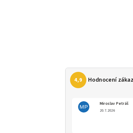
Miroslav Petráš
MP
Hodno
20.7.2026