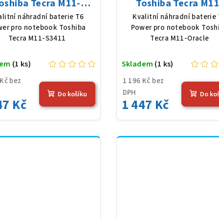
oshiba Tecra M11-
Toshiba Tecra M11
411, Li-Ion, 10,8 V,
Oracle, Li-Ion, 10,8
alitní náhradní baterie T6
Kvalitní náhradní baterie
0 mAh (56 Wh), černá
5200 mAh (56 Wh), č
er pro notebook Toshiba
Power pro notebook Tosh
Tecra M11-S3411
Tecra M11-Oracle
dem
(1 ks)
Skladem
(1 ks)
 Kč bez
1 196 Kč bez
DPH
Do košíku
Do ko
47 Kč
1 447 Kč