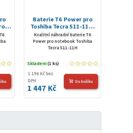
pro
Baterie T6 Power pro
ro
Toshiba Tecra S11-11H,
8 V,
Li-Ion, 10,8 V, 5200 mAh
 T6
Kvalitní náhradní baterie T6
erná
(56 Wh), černá
iba
Power pro notebook Toshiba
Tecra S11-11H
Skladem
(1 ks)
1 196 Kč bez
DPH
šíku
Do košíku
1 447 Kč