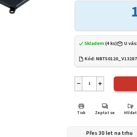
je
0,0
z
5
hvězdiček.
Skladem
(4 ks)
U vás
Kód:
NBTS0120_V13287
−
+
Tisk
Zeptat se
Hlídat
Přes 30 let na trhu