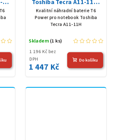
-
Toshiba Tecra A11-11H,
 V,
Li-Ion, 10,8 V, 5200 mAh
 T6
Kvalitní náhradní baterie T6
erná
(56 Wh), černá
iba
Power pro notebook Toshiba
Tecra A11-11H
Skladem
(1 ks)
1 196 Kč bez
DPH
šíku
Do košíku
1 447 Kč