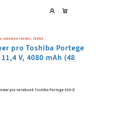
Přihlášení
Nákupní
košík
V, 4080 MAH (48 WH), ČERNÁ
wer pro Toshiba Portege X30-D,
 Power pro notebook Toshiba Portege X30-D