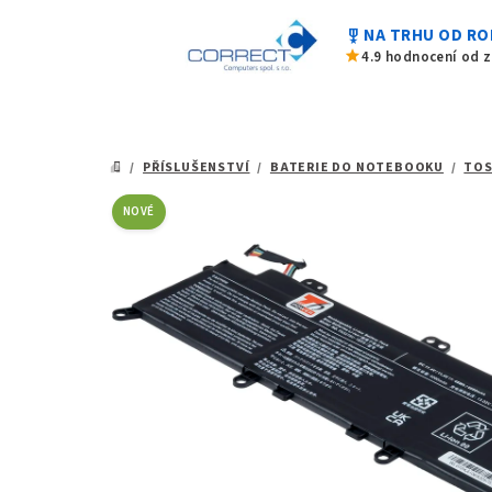
z
Přejít
5
military_tech
NA TRHU OD RO
na
hvězdiček.
star
4.9 hodnocení od 
obsah
/
PŘÍSLUŠENSTVÍ
/
BATERIE DO NOTEBOOKU
/
TOS
DOMŮ
NOVÉ