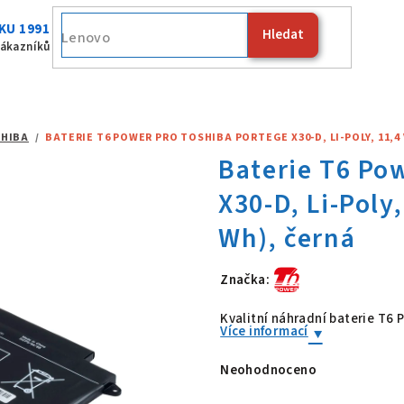
KU 1991
Hledat
Fujitsu
zákazníků
HIBA
/
BATERIE T6 POWER PRO TOSHIBA PORTEGE X30-D, LI-POLY, 11,4 
Značka:
Baterie T6 Po
Kvalitní náhradní baterie T6
Více informací
Neohodnoceno
Průměrné
hodnocení
produktu