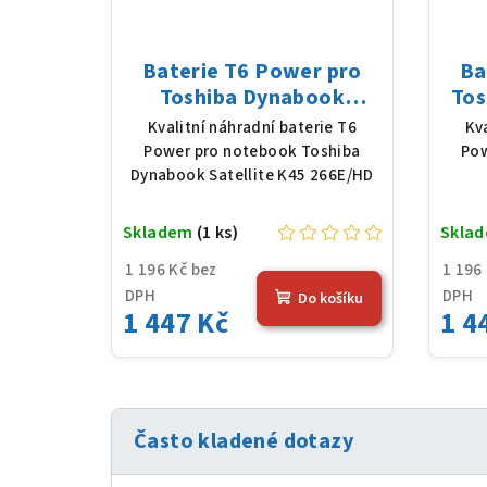
Baterie T6 Power pro
Ba
Toshiba Dynabook
Tos
Satellite K45 266E/HD,
Li-
Kvalitní náhradní baterie T6
Kv
Li-Ion, 10,8 V, 5200 mAh
Power pro notebook Toshiba
Pow
(56 Wh), černá
Dynabook Satellite K45 266E/HD
Skladem
(1 ks)
Skla
1 196 Kč bez
1 196
DPH
DPH
Do košíku
1 447 Kč
1 4
Často kladené dotazy