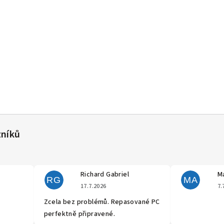
Richard Gabriel
Ma
RG
MA
cení obchodu je 5 z 5 hvězdiček.
Hodnocení obchodu je 5 z 5 hvěz
17.7.2026
7.
Zcela bez problémů. Repasované PC
perfektně připravené.