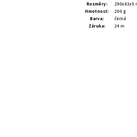
Rozměry:
290x83x5
Hmotnost:
200 g
Barva:
černá
Záruka:
24 m