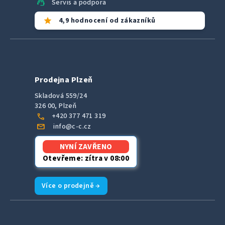
support_agent
Servis a podpora
star
4,9 hodnocení od zákazníků
Prodejna Plzeň
Skladová 559/24
326 00, Plzeň
call
+420 377 471 319
mail
info@c-c.cz
NYNÍ ZAVŘENO
Otevřeme: zítra v 08:00
Více o prodejně →