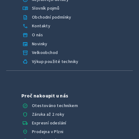
menu_book
Slovník pojmů
description
Obchodní podmínky
call
Kontakty
storefront
O nás
newspaper
Novinky
inventory_2
Velkoobchod
recycling
Výkup použité techniky
Proč nakoupit u nás
verified
Otestováno technikem
shield
Záruka až 2 roky
local_shipping
Expresní odeslání
location_on
Prodejna v Plzni