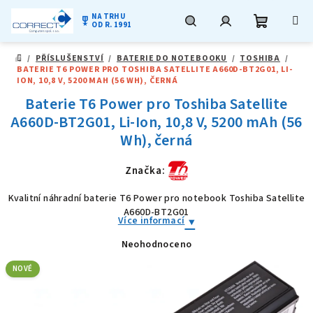
NA TRHU
military_tech
OD R. 1991
Nákupní
Hledat
Přihlášení
Přejít
/
PŘÍSLUŠENSTVÍ
/
BATERIE DO NOTEBOOKU
/
TOSHIBA
/
na
DOMŮ
BATERIE T6 POWER PRO TOSHIBA SATELLITE A660D-BT2G01, LI-
obsah
košík
ION, 10,8 V, 5200 MAH (56 WH), ČERNÁ
Baterie T6 Power pro Toshiba Satellite
A660D-BT2G01, Li-Ion, 10,8 V, 5200 mAh (56
Wh), černá
Značka:
Kvalitní náhradní baterie T6 Power pro notebook Toshiba Satellite
A660D-BT2G01
Více informací
Neohodnoceno
Průměrné
hodnocení
produktu
NOVÉ
je
0,0
z
5