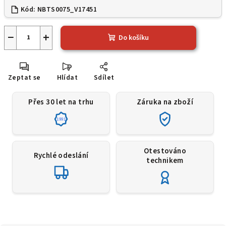
Kód:
NBTS0075_V17451
−
+
Do košíku
Zeptat se
Hlídat
Sdílet
Přes 30 let na trhu
Záruka na zboží
1991
Otestováno
Rychlé odeslání
technikem