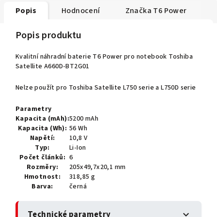
Popis
Hodnocení
Značka
T6 Power
Popis produktu
Kvalitní náhradní baterie T6 Power pro notebook Toshiba
Satellite A660D-BT2G01
Nelze použít pro Toshiba Satellite L750 serie a L750D serie
Parametry
Kapacita (mAh):
5200 mAh
Kapacita (Wh):
56 Wh
Napětí:
10,8 V
Typ:
Li-Ion
Počet článků:
6
Rozměry:
205x49,7x20,1 mm
Hmotnost:
318,85 g
Barva:
černá
Technické parametry
expand_more