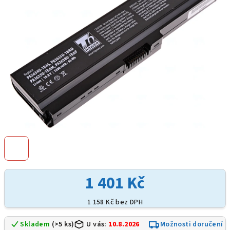
hvězdiček.
1 401 Kč
1 158 Kč bez DPH
Skladem
(>5 ks)
U vás:
10.8.2026
Možnosti doručení