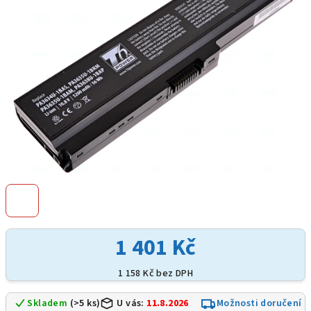
hvězdiček.
1 401 Kč
1 158 Kč bez DPH
Skladem
(>5 ks)
U vás:
11.8.2026
Možnosti doručení