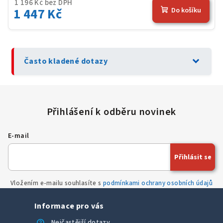
1 196 Kč bez DPH
1 447 Kč
Do košíku
expand_more
Často kladené dotazy
E-mail
Přihlásit se
Vložením e-mailu souhlasíte s
podmínkami ochrany osobních údajů
Informace pro vás
help
Nejčastější dotazy