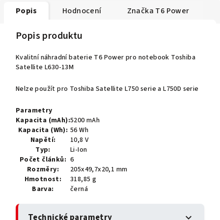
Popis
Hodnocení
Značka
T6 Power
Popis produktu
Kvalitní náhradní baterie T6 Power pro notebook Toshiba
Satellite L630-13M
Nelze použít pro Toshiba Satellite L750 serie a L750D serie
Parametry
Kapacita (mAh):
5200 mAh
Kapacita (Wh):
56 Wh
Napětí:
10,8 V
Typ:
Li-Ion
Počet článků:
6
Rozměry:
205x49,7x20,1 mm
Hmotnost:
318,85 g
Barva:
černá
Technické parametry
expand_more