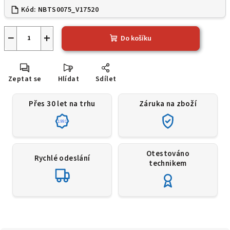
Kód:
NBTS0075_V17520
−
+
Do košíku
Zeptat se
Hlídat
Sdílet
Přes 30 let na trhu
Záruka na zboží
1991
Otestováno
Rychlé odeslání
technikem