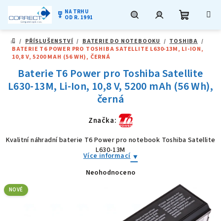
NA TRHU
military_tech
OD R. 1991
Nákupní
Hledat
Přihlášení
Přejít
/
PŘÍSLUŠENSTVÍ
/
BATERIE DO NOTEBOOKU
/
TOSHIBA
/
na
DOMŮ
BATERIE T6 POWER PRO TOSHIBA SATELLITE L630-13M, LI-ION,
obsah
košík
10,8 V, 5200 MAH (56 WH), ČERNÁ
Baterie T6 Power pro Toshiba Satellite
L630-13M, Li-Ion, 10,8 V, 5200 mAh (56 Wh),
černá
Značka:
Kvalitní náhradní baterie T6 Power pro notebook Toshiba Satellite
L630-13M
Více informací
Neohodnoceno
Průměrné
hodnocení
produktu
NOVÉ
je
0,0
z
5