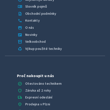
menu_book
Slovník pojmů
description
Obchodní podmínky
call
Kontakty
storefront
O nás
newspaper
Novinky
inventory_2
Velkoobchod
recycling
Výkup použité techniky
Proč nakoupit u nás
verified
Otestováno technikem
shield
Záruka až 2 roky
local_shipping
Expresní odeslání
location_on
Prodejna v Plzni