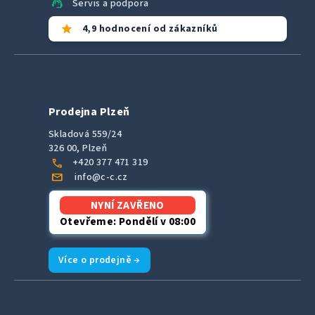
support_agent
Servis a podpora
star
4,9 hodnocení od zákazníků
Prodejna Plzeň
Skladová 559/24
326 00, Plzeň
call
+420 377 471 319
mail
info@c-c.cz
NYNÍ ZAVŘENO
Otevřeme: Pondělí v 08:00
Více o prodejně →