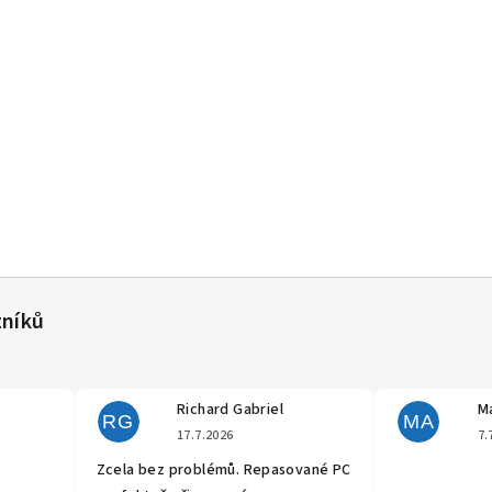
Richard Gabriel
Ma
RG
MA
cení obchodu je 5 z 5 hvězdiček.
Hodnocení obchodu je 5 z 5 hvěz
17.7.2026
7.
Zcela bez problémů. Repasované PC