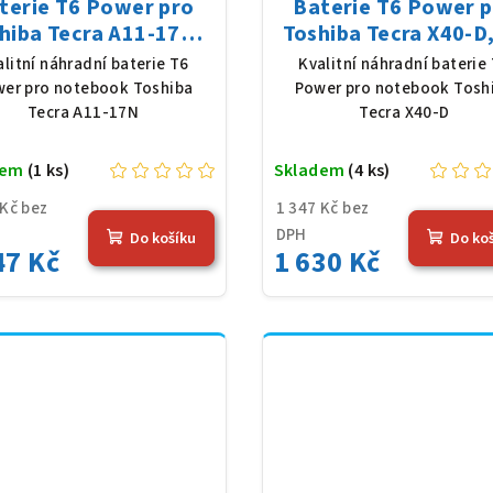
terie T6 Power pro
Baterie T6 Power 
hiba Tecra A11-17N,
Toshiba Tecra X40-D,
Ion, 10,8 V, 5200 mAh
Poly, 11,4 V, 4080 
alitní náhradní baterie T6
Kvalitní náhradní baterie
(56 Wh), černá
(48 Wh), černá
er pro notebook Toshiba
Power pro notebook Tosh
Tecra A11-17N
Tecra X40-D
dem
(1 ks)
Skladem
(4 ks)
 Kč bez
1 347 Kč bez
DPH
Do košíku
Do ko
47 Kč
1 630 Kč