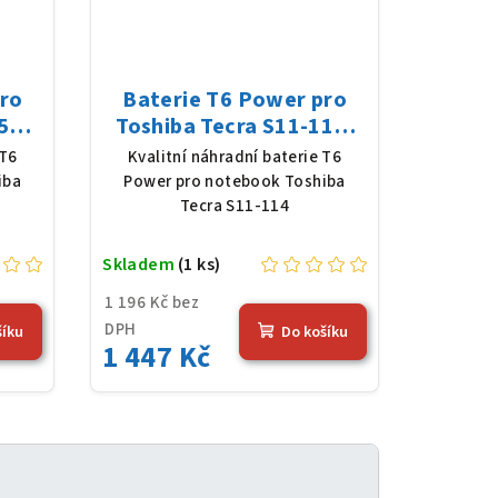
pro
Baterie T6 Power pro
511,
Toshiba Tecra S11-114,
 mAh
Li-Ion, 10,8 V, 5200 mAh
 T6
Kvalitní náhradní baterie T6
(56 Wh), černá
iba
Power pro notebook Toshiba
Tecra S11-114
Skladem
(1 ks)
1 196 Kč bez
DPH
šíku
Do košíku
1 447 Kč