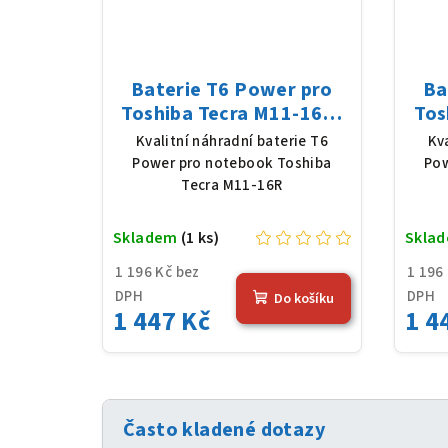
Baterie T6 Power pro
Ba
Toshiba Tecra M11-16R,
Tos
Li-Ion, 10,8 V, 5200 mAh
Li-
Kvalitní náhradní baterie T6
Kv
(56 Wh), černá
Power pro notebook Toshiba
Pow
Tecra M11-16R
Skladem
(1 ks)
Skla
1 196 Kč bez
1 196
DPH
DPH
Do košíku
1 447 Kč
1 4
Často kladené dotazy