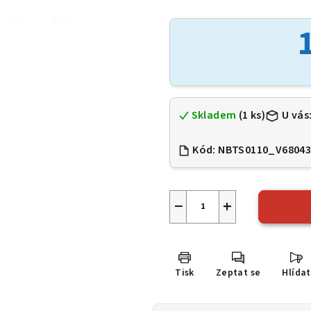
hodnocení
produktu
je
0,0
z
5
hvězdiček.
Skladem
(1 ks)
U vás
Kód:
NBTS0110_V6804
−
+
Tisk
Zeptat se
Hlídat