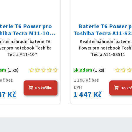
terie T6 Power pro
Baterie T6 Power 
hiba Tecra M11-107,
Toshiba Tecra A11-S3
Ion, 10,8 V, 5200 mAh
Li-Ion, 10,8 V, 5200
alitní náhradní baterie T6
Kvalitní náhradní baterie
(56 Wh), černá
(56 Wh), černá
er pro notebook Toshiba
Power pro notebook Tosh
Tecra M11-107
Tecra A11-S3511
dem
(1 ks)
Skladem
(1 ks)
 Kč bez
1 196 Kč bez
DPH
Do košíku
Do ko
47 Kč
1 447 Kč