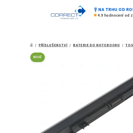
0,0
Přejít
z
military_tech
NA TRHU OD RO
na
5
star
4.9 hodnocení od 
hvězdiček.
obsah
/
PŘÍSLUŠENSTVÍ
/
BATERIE DO NOTEBOOKU
/
TOS
DOMŮ
NOVÉ