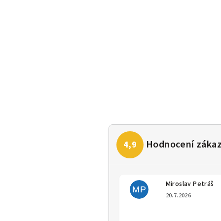
Miroslav Petráš
MP
Hodno
20.7.2026