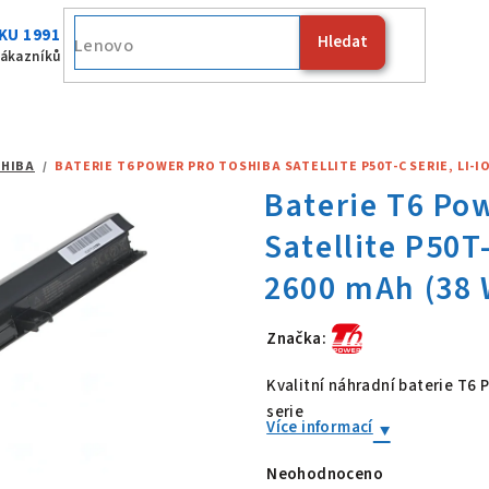
KU 1991
Hledat
Fujitsu
zákazníků
HIBA
/
BATERIE T6 POWER PRO TOSHIBA SATELLITE P50T-C SERIE, LI-ION
Značka:
Baterie T6 Po
Kvalitní náhradní baterie T6
serie
Více informací
Neohodnoceno
Průměrné