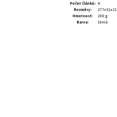
Počet článků:
4
Rozměry:
277x31x2
Hmotnost:
200 g
Barva:
černá