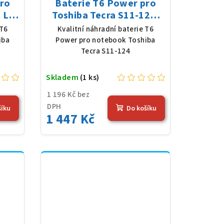
pro
Baterie T6 Power pro
 Li-
Toshiba Tecra S11-124,
mAh
Li-Ion, 10,8 V, 5200 mAh
 T6
Kvalitní náhradní baterie T6
(56 Wh), černá
iba
Power pro notebook Toshiba
Tecra S11-124
Skladem
(1 ks)
1 196 Kč bez
DPH
šíku
Do košíku
1 447 Kč