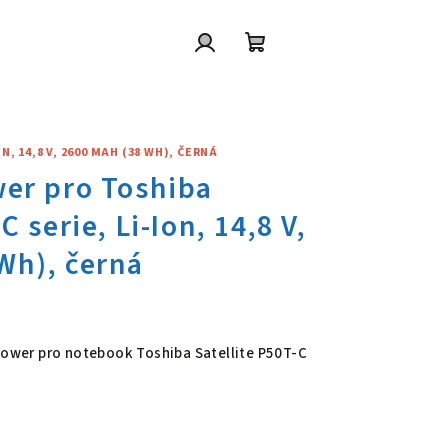
Přihlášení
Nákupní
košík
, 14,8 V, 2600 MAH (38 WH), ČERNÁ
wer pro Toshiba Satellite P50T-
 Power pro notebook Toshiba Satellite P50T-C