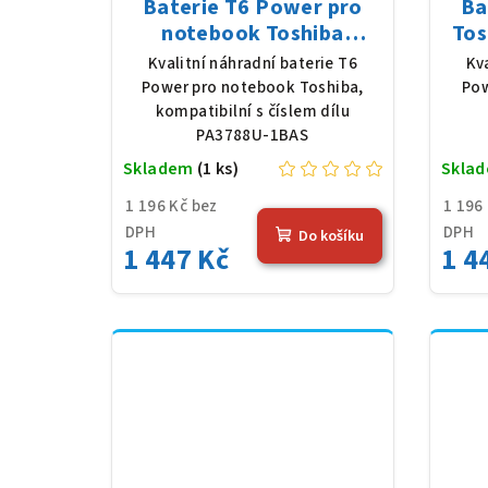
Baterie T6 Power pro
Ba
notebook Toshiba
Tos
PA3788U-1BAS, Li-Ion,
Li-
Kvalitní náhradní baterie T6
Kv
10,8 V, 5200 mAh (56 Wh),
Power pro notebook Toshiba,
Pow
černá
kompatibilní s číslem dílu
PA3788U-1BAS
Skladem
(1 ks)
Skla
1 196 Kč bez
1 196
DPH
DPH
Do košíku
1 447 Kč
1 4