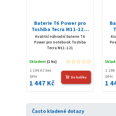
Baterie T6 Power pro
Ba
Toshiba Tecra M11-121,
T
Li-Ion, 10,8 V, 5200 mAh
ST3
Kvalitní náhradní baterie T6
Kv
(56 Wh), černá
520
Power pro notebook Toshiba
Pow
Tecra M11-121
Skladem
(1 ks)
Skla
1 196 Kč bez
1 196
DPH
DPH
Do košíku
1 447 Kč
1 4
Často kladené dotazy