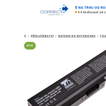
0,0
Přejít
z
military_tech
NA TRHU OD RO
na
5
star
4.9 hodnocení od 
hvězdiček.
obsah
/
PŘÍSLUŠENSTVÍ
/
BATERIE DO NOTEBOOKU
/
TOS
DOMŮ
NOVÉ