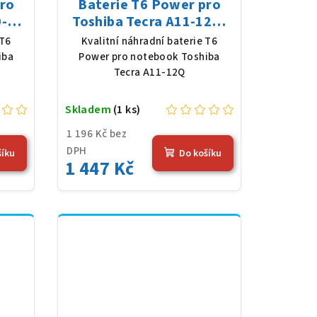
pro
Baterie T6 Power pro
-D,
Toshiba Tecra A11-12Q,
 mAh
Li-Ion, 10,8 V, 5200 mAh
 T6
Kvalitní náhradní baterie T6
(56 Wh), černá
iba
Power pro notebook Toshiba
Tecra A11-12Q
Skladem
(1 ks)
1 196 Kč bez
DPH
šíku
Do košíku
1 447 Kč