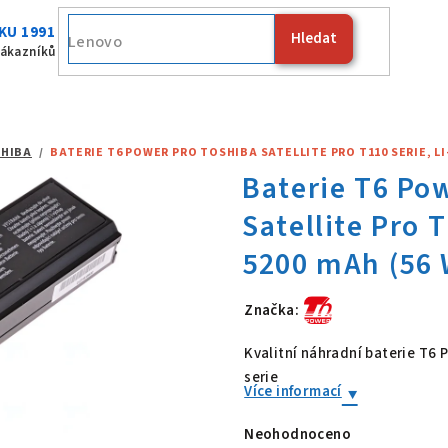
KU 1991
Hledat
Fujitsu
zákazníků
HIBA
/
BATERIE T6 POWER PRO TOSHIBA SATELLITE PRO T110 SERIE, LI-I
Značka:
Baterie T6 Po
Kvalitní náhradní baterie T6
serie
Více informací
Neohodnoceno
Průměrné