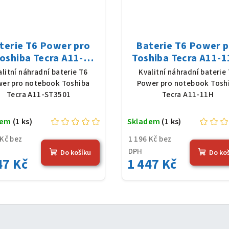
terie T6 Power pro
Baterie T6 Power 
oshiba Tecra A11-
Toshiba Tecra A11-1
501, Li-Ion, 10,8 V,
Li-Ion, 10,8 V, 5200
alitní náhradní baterie T6
Kvalitní náhradní baterie
0 mAh (56 Wh), černá
(56 Wh), černá
er pro notebook Toshiba
Power pro notebook Tosh
Tecra A11-ST3501
Tecra A11-11H
dem
(1 ks)
Skladem
(1 ks)
 Kč bez
1 196 Kč bez
DPH
Do košíku
Do ko
47 Kč
1 447 Kč