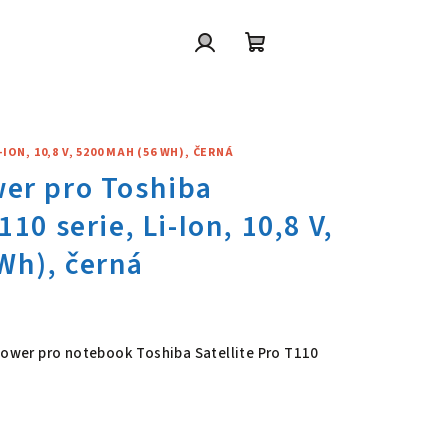
Přihlášení
Nákupní
košík
ON, 10,8 V, 5200 MAH (56 WH), ČERNÁ
wer pro Toshiba Satellite Pro T
 Power pro notebook Toshiba Satellite Pro T110