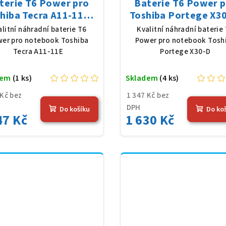
terie T6 Power pro
Baterie T6 Power 
hiba Tecra A11-11E,
Toshiba Portege X30
Ion, 10,8 V, 5200 mAh
Li-Poly, 11,4 V, 4080
alitní náhradní baterie T6
Kvalitní náhradní baterie
(56 Wh), černá
(48 Wh), černá
er pro notebook Toshiba
Power pro notebook Tosh
Tecra A11-11E
Portege X30-D
dem
(1 ks)
Skladem
(4 ks)
 Kč bez
1 347 Kč bez
DPH
Do košíku
Do ko
47 Kč
1 630 Kč