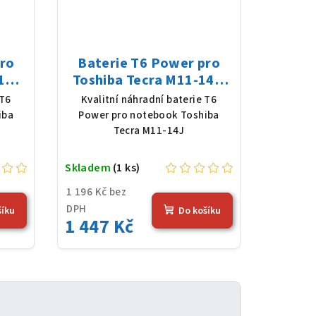
pro
Baterie T6 Power pro
1H,
Toshiba Tecra M11-14J,
 mAh
Li-Ion, 10,8 V, 5200 mAh
 T6
Kvalitní náhradní baterie T6
(56 Wh), černá
iba
Power pro notebook Toshiba
Tecra M11-14J
Skladem
(1 ks)
1 196 Kč bez
DPH
šíku
Do košíku
1 447 Kč