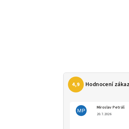
Miroslav Petráš
MP
Hodno
20.7.2026