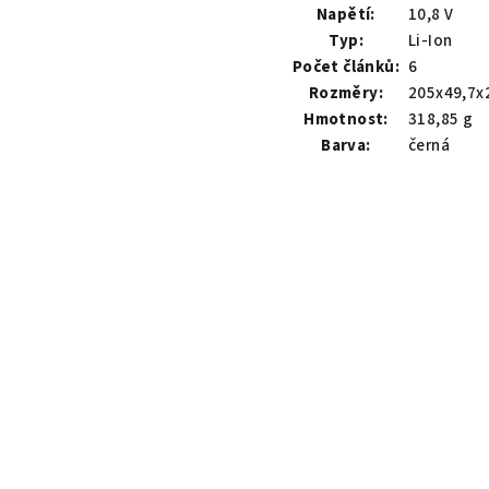
Napětí:
10,8 V
Typ:
Li-Ion
Počet článků:
6
Rozměry:
205x49,7x
Hmotnost:
318,85 g
Barva:
černá