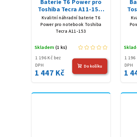
Baterie T6 Power pro
Ba
Toshiba Tecra A11-153,
Tos
Li-Ion, 10,8 V, 5200 mAh
Li-
Kvalitní náhradní baterie T6
Kv
(56 Wh), černá
Power pro notebook Toshiba
Pow
Tecra A11-153
Skladem
(1 ks)
Skla
1 196 Kč bez
1 196
DPH
DPH
Do košíku
1 447 Kč
1 4