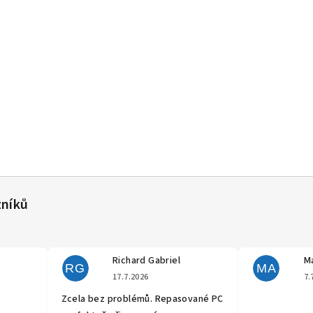
Richard Gabriel
Ma
RG
MA
cení obchodu je 5 z 5 hvězdiček.
Hodnocení obchodu je 5 z 5 hvěz
17.7.2026
7.
Zcela bez problémů. Repasované PC