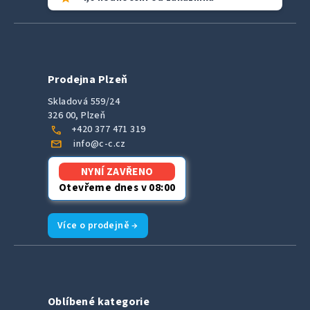
Prodejna Plzeň
Skladová 559/24
326 00, Plzeň
call
+420 377 471 319
mail
info@c-c.cz
NYNÍ ZAVŘENO
Otevřeme dnes v 08:00
Více o prodejně →
Oblíbené kategorie