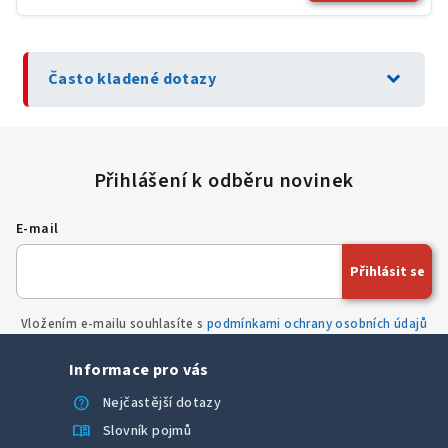
expand_more
Často kladené dotazy
E-mail
Přihlásit se
Vložením e-mailu souhlasíte s
podmínkami ochrany osobních údajů
Informace pro vás
help
Nejčastější dotazy
menu_book
Slovník pojmů