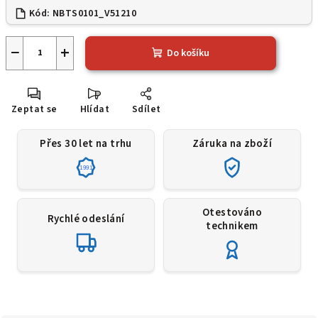
Kód:
NBTS0101_V51210
−
+
Do košíku
Zeptat se
Hlídat
Sdílet
Přes 30 let na trhu
Záruka na zboží
1991
Otestováno
Rychlé odeslání
technikem