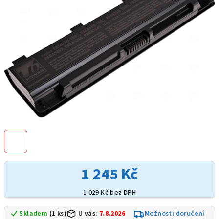
hvězdiček.
1 245 Kč
1 029 Kč bez DPH
Skladem
(1 ks)
U vás:
7.8.2026
Možnosti doručení