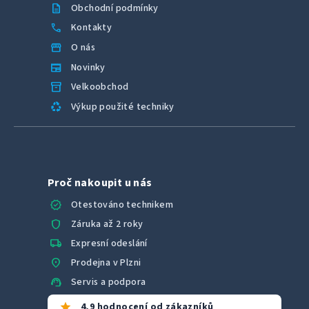
description
Obchodní podmínky
call
Kontakty
storefront
O nás
newspaper
Novinky
inventory_2
Velkoobchod
recycling
Výkup použité techniky
Proč nakoupit u nás
verified
Otestováno technikem
shield
Záruka až 2 roky
local_shipping
Expresní odeslání
location_on
Prodejna v Plzni
support_agent
Servis a podpora
star
4,9 hodnocení od zákazníků