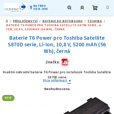
NA TRHU
military_tech
OD R. 1991
Nákupní
Hledat
Přihlášení
Přejít
/
PŘÍSLUŠENSTVÍ
/
BATERIE DO NOTEBOOKU
/
TOSHIBA
/
na
DOMŮ
BATERIE T6 POWER PRO TOSHIBA SATELLITE S870D SERIE, LI-
obsah
košík
ION, 10,8 V, 5200 MAH (56 WH), ČERNÁ
Baterie T6 Power pro Toshiba Satellite
S870D serie, Li-Ion, 10,8 V, 5200 mAh (56
Wh), černá
Značka:
Kvalitní náhradní baterie T6 Power pro notebook Toshiba Satellite
S870D serie
Více informací
Neohodnoceno
Průměrné
hodnocení
produktu
NOVÉ
je
0,0
z
5