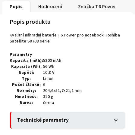
Popis
Hodnocení
Značka
T6 Power
Popis produktu
Kvalitní náhradní baterie T6 Power pro notebook Toshiba
Satellite S870D serie
Parametry
Kapacita (mAh):
5200 mAh
Kapacita (Wh):
56 Wh
Napětí:
10,8 V
Typ:
Li-Ion
Počet článků:
6
Rozměry:
204,6x51,7x21,1 mm
Hmotnost:
310 g
Barva:
černá
Technické parametry
expand_more