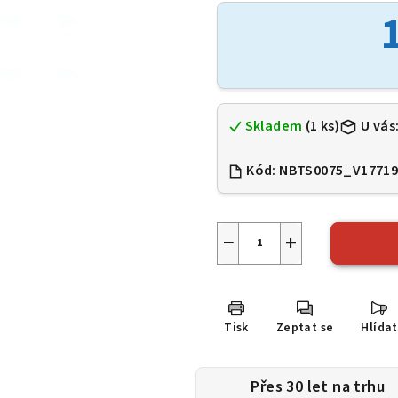
je
0,0
z
5
hvězdiček.
Skladem
(1 ks)
U vás
Kód:
NBTS0075_V1771
−
+
Tisk
Zeptat se
Hlídat
Přes 30 let na trhu