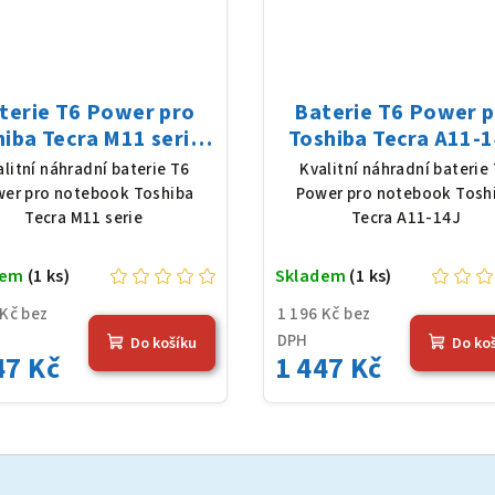
terie T6 Power pro
Baterie T6 Power 
iba Tecra M11 serie,
Toshiba Tecra A11-1
Ion, 10,8 V, 5200 mAh
Li-Ion, 10,8 V, 5200
alitní náhradní baterie T6
Kvalitní náhradní baterie
(56 Wh), černá
(56 Wh), černá
er pro notebook Toshiba
Power pro notebook Tosh
Tecra M11 serie
Tecra A11-14J
dem
(1 ks)
Skladem
(1 ks)
 Kč bez
1 196 Kč bez
DPH
Do košíku
Do ko
47 Kč
1 447 Kč