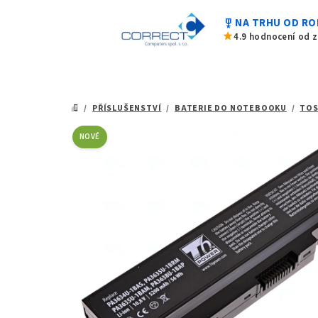
z
Přejít
5
military_tech
NA TRHU OD RO
na
hvězdiček.
star
4.9 hodnocení od 
obsah
/
PŘÍSLUŠENSTVÍ
/
BATERIE DO NOTEBOOKU
/
TOS
DOMŮ
NOVÉ