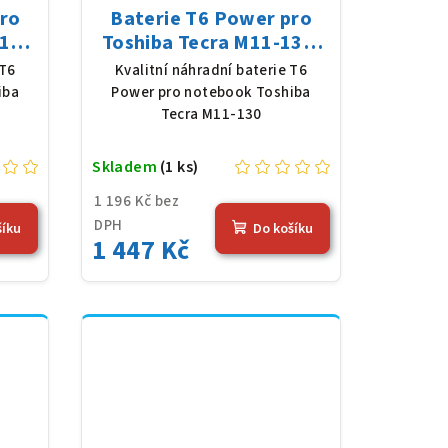
pro
Baterie T6 Power pro
1K,
Toshiba Tecra M11-130,
 mAh
Li-Ion, 10,8 V, 5200 mAh
 T6
Kvalitní náhradní baterie T6
(56 Wh), černá
iba
Power pro notebook Toshiba
Tecra M11-130
Skladem
(1 ks)
1 196 Kč bez
DPH
šíku
Do košíku
1 447 Kč