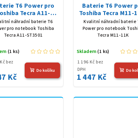
terie T6 Power pro
Baterie T6 Power 
oshiba Tecra A11-
Toshiba Tecra M11-1
501, Li-Ion, 10,8 V,
Li-Ion, 10,8 V, 5200
alitní náhradní baterie T6
Kvalitní náhradní baterie
0 mAh (56 Wh), černá
(56 Wh), černá
er pro notebook Toshiba
Power pro notebook Tosh
Tecra A11-ST3501
Tecra M11-11K
dem
(1 ks)
Skladem
(1 ks)
 Kč bez
1 196 Kč bez
DPH
Do košíku
Do ko
47 Kč
1 447 Kč