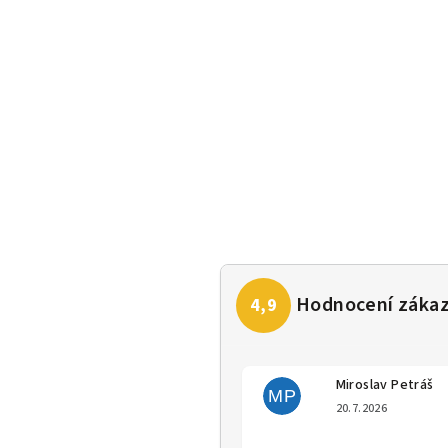
Miroslav Petráš
MP
Hodno
20.7.2026