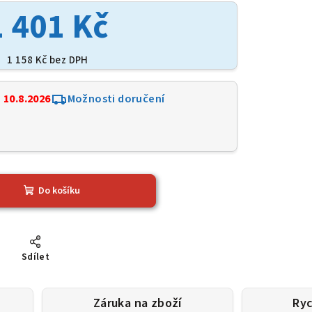
1 401 Kč
1 158 Kč bez DPH
:
10.8.2026
Možnosti doručení
9
Do košíku
Sdílet
Záruka na zboží
Ryc