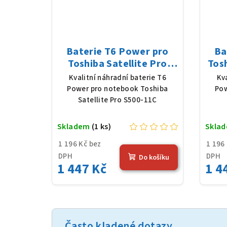
Baterie T6 Power pro
Ba
Toshiba Satellite Pro
Tosh
S500-11C, Li-Ion, 10,8 V,
Li-
Kvalitní náhradní baterie T6
Kv
5200 mAh (56 Wh), černá
Power pro notebook Toshiba
Pow
Satellite Pro S500-11C
Skladem
(1 ks)
Skla
1 196 Kč bez
1 196
DPH
DPH
Do košíku
1 447 Kč
1 4
Často kladené dotazy