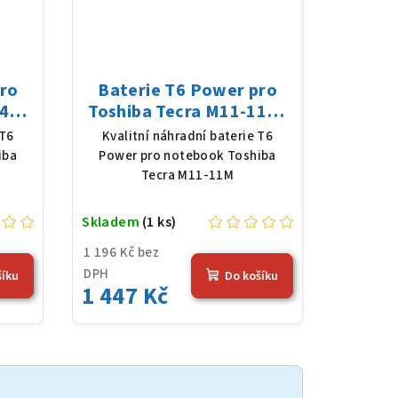
pro
Baterie T6 Power pro
4J,
Toshiba Tecra M11-11M,
 mAh
Li-Ion, 10,8 V, 5200 mAh
 T6
Kvalitní náhradní baterie T6
(56 Wh), černá
iba
Power pro notebook Toshiba
Tecra M11-11M
Skladem
(1 ks)
1 196 Kč bez
DPH
šíku
Do košíku
1 447 Kč