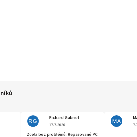
Richard Gabriel
Ma
RG
MA
cení obchodu je 5 z 5 hvězdiček.
Hodnocení obchodu je 5 z 5 hvěz
17.7.2026
7.
Zcela bez problémů. Repasované PC