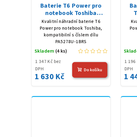
Baterie T6 Power pro
Ba
notebook Toshiba
T
PA5278U-1BRS, Li-Poly,
ST3
Kvalitní náhradní baterie T6
Kv
11,4 V, 4080 mAh (48 Wh),
520
Power pro notebook Toshiba,
Pow
černá
kompatibilní s číslem dílu
PA5278U-1BRS
Skladem
(4 ks)
Skla
1 347 Kč bez
1 196
DPH
DPH
Do košíku
1 630 Kč
1 4