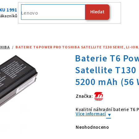
KU 1991
Hledat
Fujitsu
zákazníků
HIBA
/
BATERIE T6 POWER PRO TOSHIBA SATELLITE T130 SERIE, LI-ION, 
Značka:
Baterie T6 Po
Kvalitní náhradní baterie T6 
Více informací
Neohodnoceno
Průměrné
hodnocení
produktu