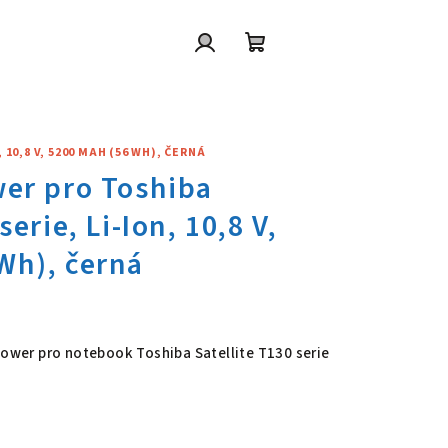
Přihlášení
Nákupní
košík
10,8 V, 5200 MAH (56 WH), ČERNÁ
wer pro Toshiba Satellite T130 
Power pro notebook Toshiba Satellite T130 serie