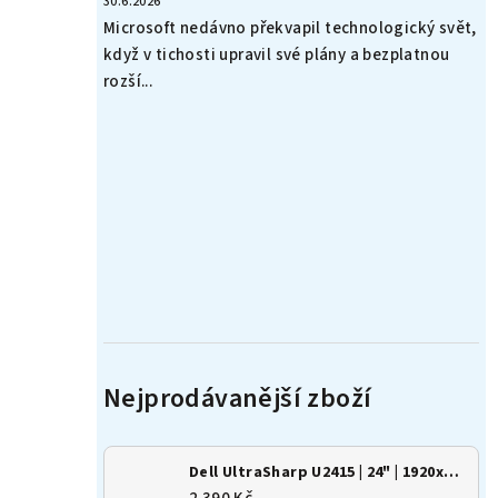
30.6.2026
Microsoft nedávno překvapil technologický svět,
když v tichosti upravil své plány a bezplatnou
rozší...
Dell UltraSharp U2415 | 24" | 1920x1200 | 16:10 | IPS