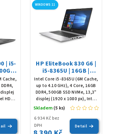
WINDOWS 11
0 | i5-
HP EliteBook 830 G6 |
500GB
i5-8365U | 16GB |
Win 11
500GB SSD | 13,3" FHD
M Cache,
Intel Core i5-8365U (6M Cache,
| Win 11
B DDR4,
up to 4.10 GHz), 4 Core, 16GB
displej
DDR4, 500GB SSD NVMe, 13,3"
tel HD
displej (1920 x 1080 px), Intel
ícená
HD Graphics 620, podsvícená
Skladem
(5 ks)
Průměrné
 Pro
klávesnice, Win 11 Pro
hodnocení
6 934 Kč bez
produktu
DPH
ail
Detail
8 390 Kč
je