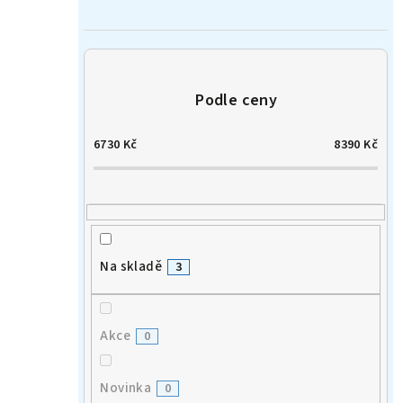
n
í
p
a
6730
Kč
8390
Kč
n
e
l
Na skladě
3
Akce
0
Novinka
0