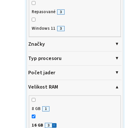
Repasované
3
Windows 11
3
Značky
Typ procesoru
Počet jader
Velikost RAM
8 GB
1
16 GB
3