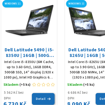
e
WINDOWS 11
WINDOWS 11
ý
n
p
í
i
p
s
r
p
o
Dell Latitude 5490 | i5-
Dell Latitude 540
r
d
8350U | 16GB | 500GB
8265U | 16GB | 
o
SSD | 14" FHD | Win 11
SSD | 14" FHD | 
Intel Core i5-8350U (6M Cache,
Intel Core i5-8265U (6
u
up to 3.60 GHz), 16GB DDR4,
up to 3.90 GHz), 16G
d
k
500GB SSD, 14" displej (1920 x
500GB SSD NVMe, 14" 
1080 px), Intel HD Graphics 620,
(1920 x 1080 px), In
u
t
podsvícená klávesnice, Win 11
Graphics 620, podsv
Skladem
(>5 ks)
Skladem
(>5 ks)
k
Pro
klávesnice, Win 11
ů
5 562 Kč bez
6 686 Kč bez
t
DPH
DPH
Detail
Det
6 730 Kč
8 090 Kč