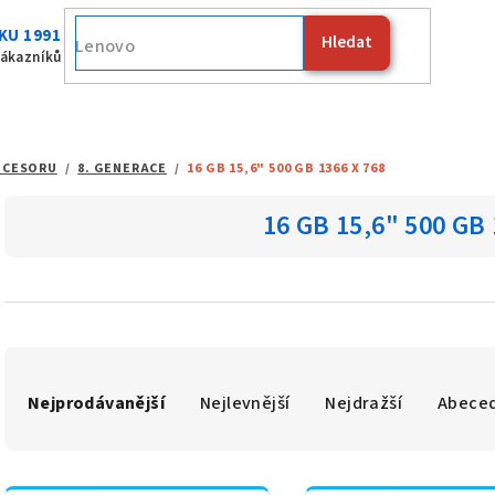
KU 1991
Hledat
Fujitsu
zákazníků
OCESORU
/
8. GENERACE
/
16 GB 15,6" 500 GB 1366 X 768
16 GB 15,6" 500 GB 
Ř
Nejprodávanější
Nejlevnější
Nejdražší
Abece
a
z
V