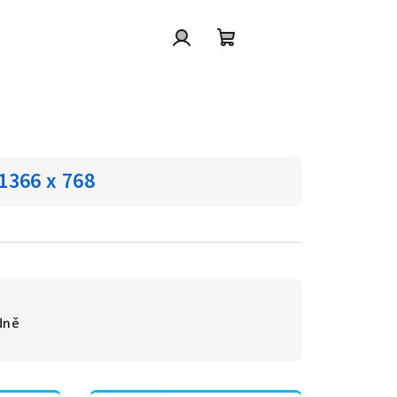
Přihlášení
Nákupní
košík
1366 x 768
dně