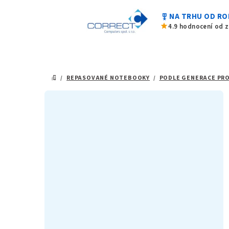
Přejít
military_tech
NA TRHU OD RO
na
star
4.9 hodnocení od 
obsah
/
REPASOVANÉ NOTEBOOKY
/
PODLE GENERACE PR
DOMŮ
P
o
s
t
r
a
n