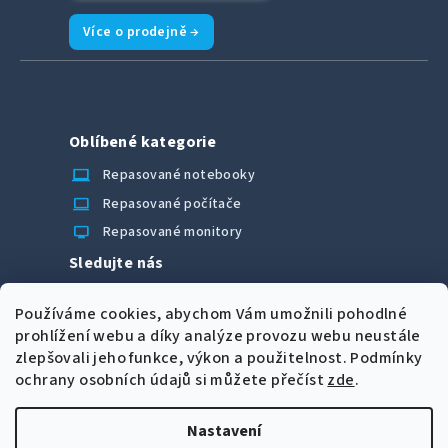
Více o prodejně →
Oblíbené kategorie
laptop_chromebook
Repasované notebooky
computer
Repasované počítače
monitor
Repasované monitory
Sledujte nás
Facebook
Používáme cookies, abychom Vám umožnili pohodlné
Možnosti úhrady
prohlížení webu a díky analýze provozu webu neustále
zlepšovali jeho funkce, výkon a použitelnost.
Podmínky
ochrany osobních údajů si můžete přečíst
zde
.
Nastavení