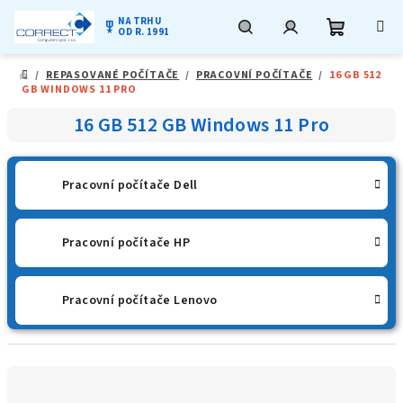
NA TRHU
military_tech
OD R. 1991
Nákupní
Hledat
Přihlášení
Přejít
/
REPASOVANÉ POČÍTAČE
/
PRACOVNÍ POČÍTAČE
/
16 GB 512
na
DOMŮ
GB WINDOWS 11 PRO
obsah
košík
16 GB 512 GB Windows 11 Pro
Pracovní počítače Dell
Pracovní počítače HP
Pracovní počítače Lenovo
Ř