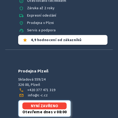
verified
Otestováno technikem
shield
Záruka až 2 roky
local_shipping
Expresní odeslání
location_on
Prodejna v Plzni
support_agent
Servis a podpora
star
4,9 hodnocení od zákazníků
Prodejna Plzeň
Skladová 559/24
326 00, Plzeň
call
+420 377 471 319
mail
info@c-c.cz
NYNÍ ZAVŘENO
Otevřeme dnes v 08:00