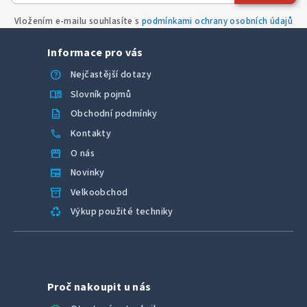
r
Vložením e-mailu souhlasíte s
podmínkami ochrany osobních údajů
v
k
Informace pro vás
y
v
help
Nejčastější dotazy
ý
menu_book
Slovník pojmů
p
description
Obchodní podmínky
i
call
Kontakty
s
u
storefront
O nás
newspaper
Novinky
inventory_2
Velkoobchod
recycling
Výkup použité techniky
Proč nakoupit u nás