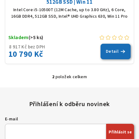
512GB SSD | Win 11
Intel Core i5-10500T (12M Cache, up to 3.80 GHz), 6 Core,
16GB DDR4, 512GB SSD, Intel® UHD Graphics 630, Win 11 Pro
Skladem
(>5 ks)
8 917 Kč bez DPH
10 790 Kč
Detail
2
položek celkem
O
v
l
á
d
a
E-mail
c
í
Přihlásit se
p