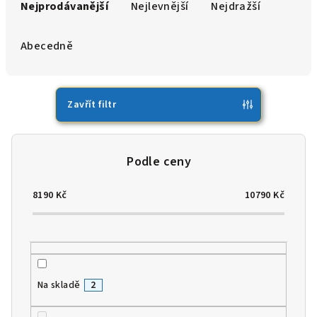
a
Nejprodávanější
Nejlevnější
Nejdražší
z
e
Abecedně
n
í
p
Zavřít filtr
r
o
d
u
8190
Kč
10790
Kč
k
t
ů
Na skladě
2