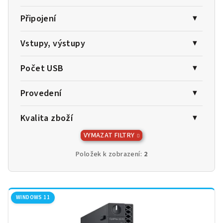
Připojení
Vstupy, výstupy
Počet USB
Provedení
Kvalita zboží
VYMAZAT FILTRY
Položek k zobrazení:
2
V
ý
WINDOWS 11
p