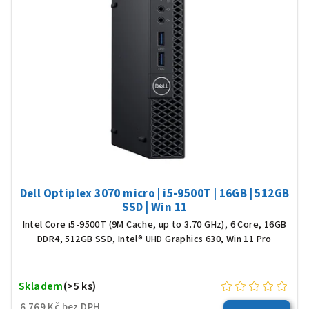
i
s
p
r
o
d
u
k
t
ů
Dell Optiplex 3070 micro | i5-9500T | 16GB | 512GB
SSD | Win 11
Intel Core i5-9500T (9M Cache, up to 3.70 GHz), 6 Core, 16GB
DDR4, 512GB SSD, Intel® UHD Graphics 630, Win 11 Pro
Skladem
(>5 ks)
6 769 Kč bez DPH