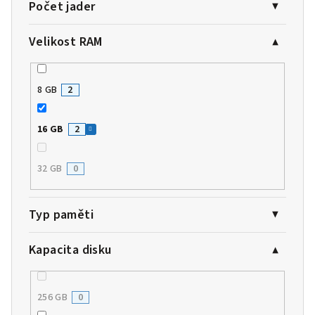
Počet jader
Velikost RAM
8 GB
2
16 GB
2
32 GB
0
Typ paměti
Kapacita disku
256 GB
0