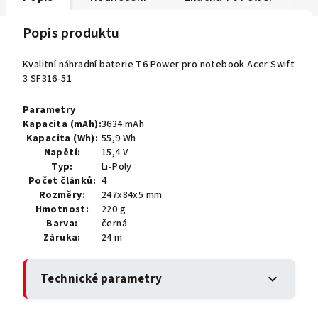
Popis produktu
Kvalitní náhradní baterie T6 Power pro notebook Acer Swift
3 SF316-51
Parametry
Kapacita (mAh):
3634 mAh
Kapacita (Wh):
55,9 Wh
Napětí:
15,4 V
Typ:
Li-Poly
Počet článků:
4
Rozměry:
247x84x5 mm
Hmotnost:
220 g
Barva:
černá
Záruka:
24 m
Technické parametry
expand_more