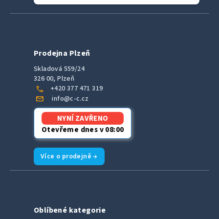
Prodejna Plzeň
Skladová 559/24
326 00, Plzeň
call
+420 377 471 319
mail
info@c-c.cz
NYNÍ ZAVŘENO
Otevřeme dnes v 08:00
Více o prodejně →
Oblíbené kategorie