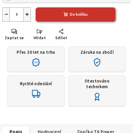
−
+
Do košíku
Zeptat se
Hlídat
Sdílet
Přes 30 let na trhu
Záruka na zboží
1991
Otestováno
Rychlé odeslání
technikem
Popis
Hodnocení
Značka
T6 Power