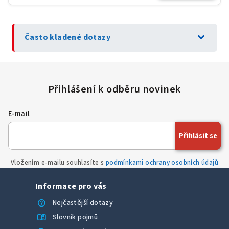
expand_more
Často kladené dotazy
E-mail
Přihlásit se
Vložením e-mailu souhlasíte s
podmínkami ochrany osobních údajů
Informace pro vás
help
Nejčastější dotazy
menu_book
Slovník pojmů