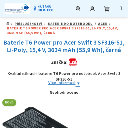
NA TRHU
military_tech
OD R. 1991
Nákupní
Hledat
Přihlášení
Přejít
/
PŘÍSLUŠENSTVÍ
/
BATERIE DO NOTEBOOKU
/
ACER
/
na
DOMŮ
BATERIE T6 POWER PRO ACER SWIFT 3 SF316-51, LI-POLY, 15,4 V,
obsah
košík
3634 MAH (55,9 WH), ČERNÁ
Baterie T6 Power pro Acer Swift 3 SF316-51,
Li-Poly, 15,4 V, 3634 mAh (55,9 Wh), černá
Značka:
Kvalitní náhradní baterie T6 Power pro notebook Acer Swift 3
SF316-51
Více informací
Neohodnoceno
Průměrné
hodnocení
produktu
NOVÉ
je
0,0
z
5
hvězdiček.