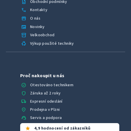
description
Obchodní podmínky
call
Kontakty
storefront
O nás
newspaper
Novinky
inventory_2
Velkoobchod
recycling
Výkup použité techniky
Proč nakoupit u nás
verified
Otestováno technikem
shield
Záruka až 2 roky
local_shipping
Expresní odeslání
location_on
Prodejna v Plzni
support_agent
Servis a podpora
star
4,9 hodnocení od zákazníků