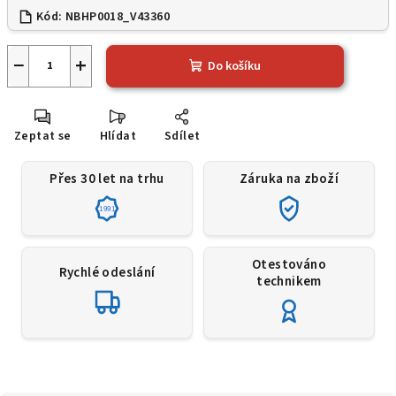
Kód:
NBHP0018_V43360
−
+
Do košíku
Zeptat se
Hlídat
Sdílet
Přes 30 let na trhu
Záruka na zboží
1991
Otestováno
Rychlé odeslání
technikem