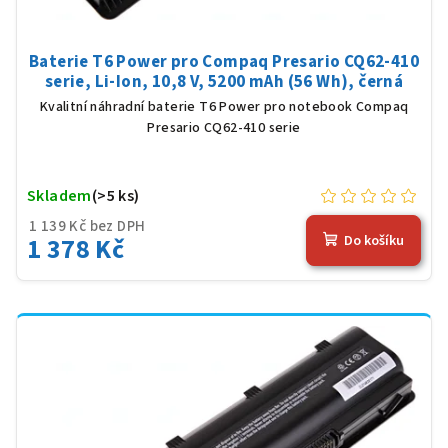
Baterie T6 Power pro Compaq Presario CQ62-410
serie, Li-Ion, 10,8 V, 5200 mAh (56 Wh), černá
Kvalitní náhradní baterie T6 Power pro notebook Compaq
Presario CQ62-410 serie
Skladem
(>5 ks)
1 139 Kč bez DPH
1 378 Kč
Do košíku