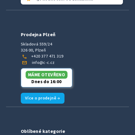
Prodejna Plzeň
Skladová 559/24
326 00, Plzeň
call
+420 377 471 319
mail
info@c-c.cz
MÁME OTEVŘENO
Dnes do 16:00
Více o prodejně →
Oblíbené kategorie