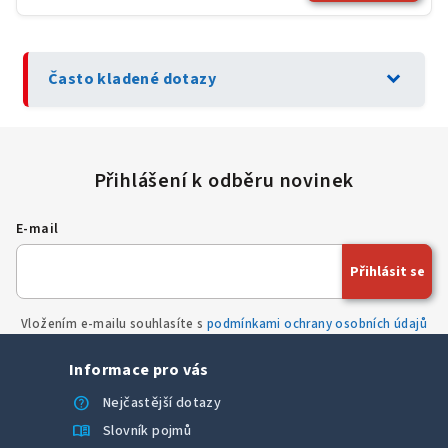
expand_more
Často kladené dotazy
E-mail
Přihlásit se
Vložením e-mailu souhlasíte s
podmínkami ochrany osobních údajů
Informace pro vás
help
Nejčastější dotazy
menu_book
Slovník pojmů