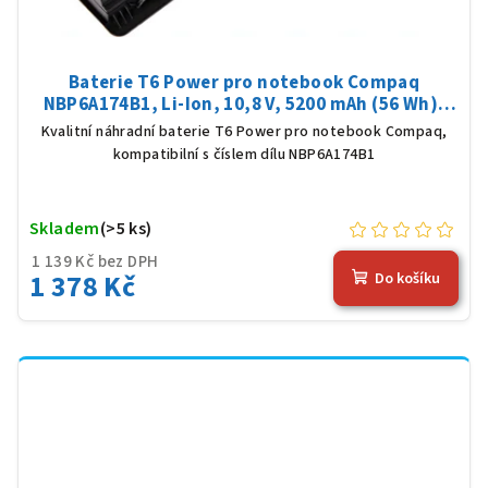
Baterie T6 Power pro notebook Compaq
NBP6A174B1, Li-Ion, 10,8 V, 5200 mAh (56 Wh),
černá
Kvalitní náhradní baterie T6 Power pro notebook Compaq,
kompatibilní s číslem dílu NBP6A174B1
Skladem
(>5 ks)
1 139 Kč bez DPH
1 378 Kč
Do košíku