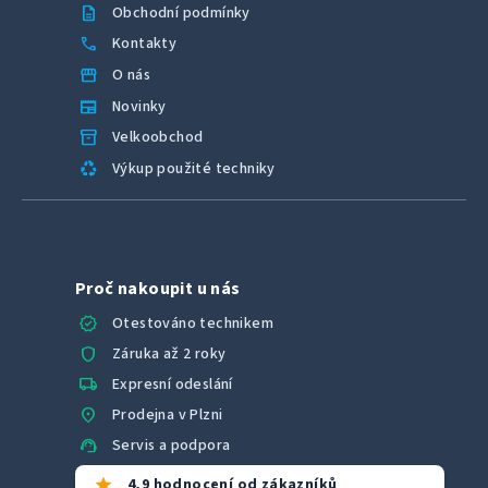
description
Obchodní podmínky
call
Kontakty
storefront
O nás
newspaper
Novinky
inventory_2
Velkoobchod
recycling
Výkup použité techniky
Proč nakoupit u nás
verified
Otestováno technikem
shield
Záruka až 2 roky
local_shipping
Expresní odeslání
location_on
Prodejna v Plzni
support_agent
Servis a podpora
star
4,9 hodnocení od zákazníků