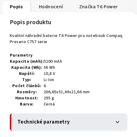
Popis
Hodnocení
Značka
T6 Power
Popis produktu
Kvalitní náhradní baterie T6 Power pro notebook Compaq
Presario C757 serie
Parametry
Kapacita (mAh):
5200 mAh
Kapacita (Wh):
56 Wh
Napětí:
10,8 V
Typ:
Li-Ion
Počet článků:
6
Rozměry:
206,65x51,44x21,66 mm
Hmotnost:
295 g
Barva:
černá
Technické parametry
expand_more