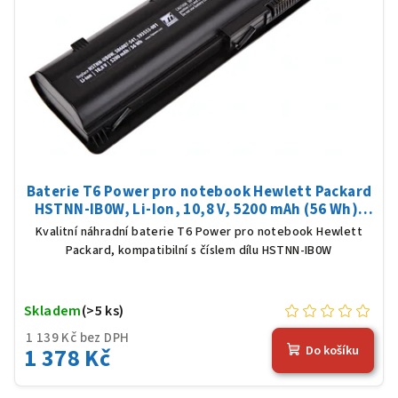
Baterie T6 Power pro notebook Hewlett Packard
HSTNN-IB0W, Li-Ion, 10,8 V, 5200 mAh (56 Wh),
černá
Kvalitní náhradní baterie T6 Power pro notebook Hewlett
Packard, kompatibilní s číslem dílu HSTNN-IB0W
Skladem
(>5 ks)
1 139 Kč bez DPH
1 378 Kč
Do košíku