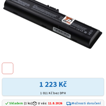
hvězdiček.
1 223 Kč
1 011 Kč bez DPH
Skladem
(1 ks)
U vás:
11.8.2026
Možnosti doručení