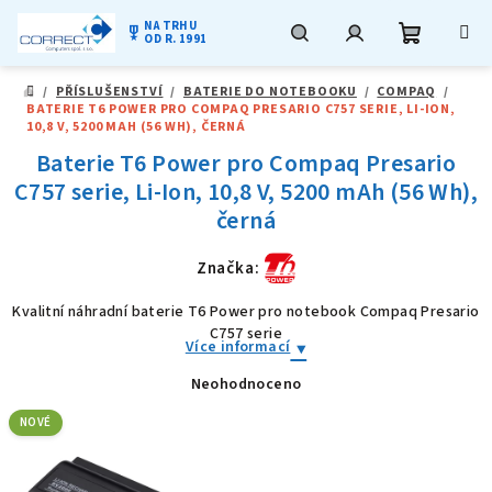
NA TRHU
military_tech
OD R. 1991
Nákupní
Hledat
Přihlášení
Přejít
/
PŘÍSLUŠENSTVÍ
/
BATERIE DO NOTEBOOKU
/
COMPAQ
/
na
DOMŮ
BATERIE T6 POWER PRO COMPAQ PRESARIO C757 SERIE, LI-ION,
obsah
košík
10,8 V, 5200 MAH (56 WH), ČERNÁ
Baterie T6 Power pro Compaq Presario
C757 serie, Li-Ion, 10,8 V, 5200 mAh (56 Wh),
černá
Značka:
Kvalitní náhradní baterie T6 Power pro notebook Compaq Presario
C757 serie
Více informací
Neohodnoceno
Průměrné
hodnocení
produktu
NOVÉ
je
0,0
z
5