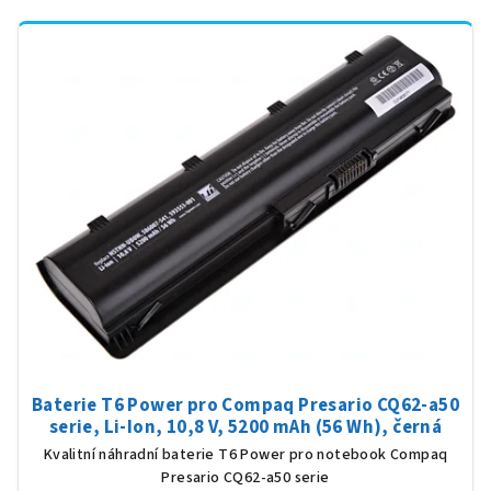
Baterie T6 Power pro Compaq Presario CQ62-a50
serie, Li-Ion, 10,8 V, 5200 mAh (56 Wh), černá
Kvalitní náhradní baterie T6 Power pro notebook Compaq
Presario CQ62-a50 serie