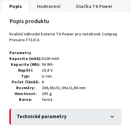
Popis
Hodnocení
Značka
T6 Power
Popis produktu
Kvalitní náhradní baterie T6 Power pro notebook Compaq
Presario F722CA
Parametry
Kapacita (mAh):
5200 mAh
Kapacita (Wh):
56 Wh
Napětí:
10,8 V
Typ:
Li-Ion
Počet článků:
6
Rozměry:
206,65x51,44x21,66 mm
Hmotnost:
295 g
Barva:
černá
Technické parametry
expand_more