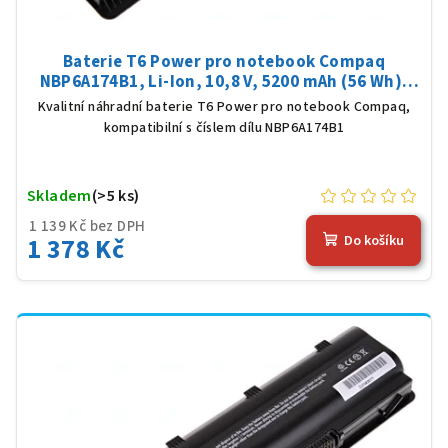
Baterie T6 Power pro notebook Compaq
NBP6A174B1, Li-Ion, 10,8 V, 5200 mAh (56 Wh),
černá
Kvalitní náhradní baterie T6 Power pro notebook Compaq,
kompatibilní s číslem dílu NBP6A174B1
Skladem
(>5 ks)
1 139 Kč bez DPH
1 378 Kč
Do košíku