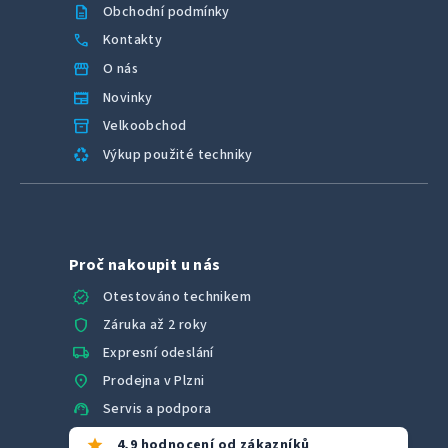
description
Obchodní podmínky
call
Kontakty
storefront
O nás
newspaper
Novinky
inventory_2
Velkoobchod
recycling
Výkup použité techniky
Proč nakoupit u nás
verified
Otestováno technikem
shield
Záruka až 2 roky
local_shipping
Expresní odeslání
location_on
Prodejna v Plzni
support_agent
Servis a podpora
star
4,9 hodnocení od zákazníků