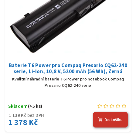
Baterie T6 Power pro Compaq Presario CQ62-240
serie, Li-Ion, 10,8 V, 5200 mAh (56 Wh), černá
Kvalitní náhradní baterie T6 Power pro notebook Compaq
Presario CQ62-240 serie
Skladem
(>5 ks)
1 139 Kč bez DPH
1 378 Kč
Do košíku