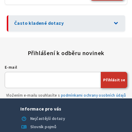
expand_more
Často kladené dotazy
E-mail
Přihlásit se
Vložením e-mailu souhlasíte s
podmínkami ochrany osobních údajů
Informace pro vás
help
Nejčastější dotazy
menu_book
Slovník pojmů