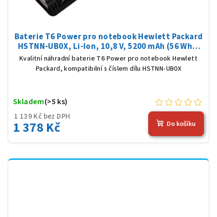
Baterie T6 Power pro notebook Hewlett Packard
HSTNN-UB0X, Li-Ion, 10,8 V, 5200 mAh (56 Wh),
černá
Kvalitní náhradní baterie T6 Power pro notebook Hewlett
Packard, kompatibilní s číslem dílu HSTNN-UB0X
Skladem
(>5 ks)
1 139 Kč bez DPH
1 378 Kč
Do košíku