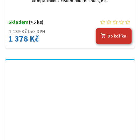
kompatibilní s číslem dílu HSTNN-Q61C
Skladem
(>5 ks)
1 139 Kč bez DPH
1 378 Kč
Do košíku