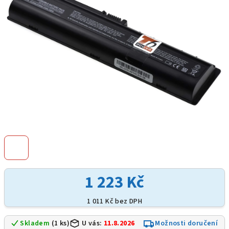
hvězdiček.
1 223 Kč
1 011 Kč bez DPH
Skladem
(1 ks)
U vás:
11.8.2026
Možnosti doručení