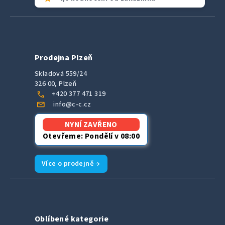
Prodejna Plzeň
Skladová 559/24
326 00, Plzeň
call
+420 377 471 319
mail
info@c-c.cz
NYNÍ ZAVŘENO
Otevřeme: Pondělí v 08:00
Více o prodejně →
Oblíbené kategorie