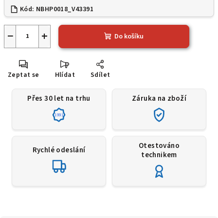
Kód:
NBHP0018_V43391
−
+
Do košíku
Zeptat se
Hlídat
Sdílet
Přes 30 let na trhu
Záruka na zboží
1991
Otestováno
Rychlé odeslání
technikem