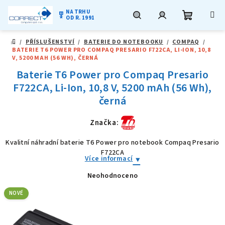
NA TRHU
military_tech
OD R. 1991
Nákupní
Hledat
Přihlášení
Přejít
/
PŘÍSLUŠENSTVÍ
/
BATERIE DO NOTEBOOKU
/
COMPAQ
/
na
DOMŮ
BATERIE T6 POWER PRO COMPAQ PRESARIO F722CA, LI-ION, 10,8
obsah
košík
V, 5200 MAH (56 WH), ČERNÁ
Baterie T6 Power pro Compaq Presario
F722CA, Li-Ion, 10,8 V, 5200 mAh (56 Wh),
černá
Značka:
Kvalitní náhradní baterie T6 Power pro notebook Compaq Presario
F722CA
Více informací
Neohodnoceno
Průměrné
hodnocení
produktu
NOVÉ
je
0,0
z
5