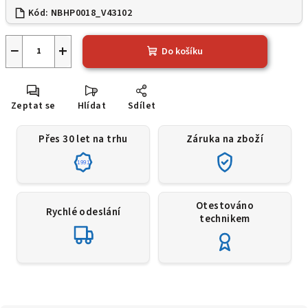
Kód:
NBHP0018_V43102
−
+
Do košíku
Zeptat se
Hlídat
Sdílet
Přes 30 let na trhu
Záruka na zboží
1991
Otestováno
Rychlé odeslání
technikem