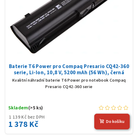
Baterie T6 Power pro Compaq Presario CQ42-360
serie, Li-Ion, 10,8 V, 5200 mAh (56 Wh), černá
Kvalitní náhradní baterie T6 Power pro notebook Compaq
Presario CQ42-360 serie
Skladem
(>5 ks)
1 139 Kč bez DPH
1 378 Kč
Do košíku