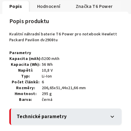
Popis
Hodnocení
Značka
T6 Power
Popis produktu
Kvalitní náhradní baterie T6 Power pro notebook Hewlett
Packard Pavilion dv2908tu
Parametry
Kapacita (mAh):
5200 mAh
Kapacita (Wh):
56 Wh
Napětí:
10,8 V
Typ:
Li-Ion
Počet článků:
6
Rozměry:
206,65x51,44x21,66 mm
Hmotnost:
295 g
Barva:
černá
Technické parametry
expand_more