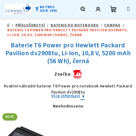
NA TRHU
military_tech
OD R. 1991
Nákupní
Hledat
Přihlášení
Přejít
/
PŘÍSLUŠENSTVÍ
/
BATERIE DO NOTEBOOKU
/
COMPAQ
/
na
DOMŮ
BATERIE T6 POWER PRO HEWLETT PACKARD PAVILION DV2908TU,
obsah
košík
LI-ION, 10,8 V, 5200 MAH (56 WH), ČERNÁ
Baterie T6 Power pro Hewlett Packard
Pavilion dv2908tu, Li-Ion, 10,8 V, 5200 mAh
(56 Wh), černá
Značka:
Kvalitní náhradní baterie T6 Power pro notebook Hewlett Packard
Pavilion dv2908tu
Více informací
Neohodnoceno
Průměrné
hodnocení
produktu
NOVÉ
je
0,0
z
5