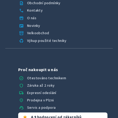
description
Obchodní podmínky
call
Kontakty
storefront
O nás
newspaper
Novinky
inventory_2
Velkoobchod
recycling
Výkup použité techniky
Proč nakoupit u nás
verified
Otestováno technikem
shield
Záruka až 2 roky
local_shipping
Expresní odeslání
location_on
Prodejna v Plzni
support_agent
Servis a podpora
star
4,9 hodnocení od zákazníků