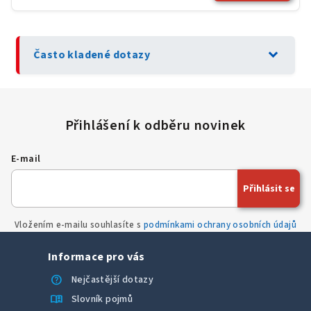
expand_more
Často kladené dotazy
E-mail
Přihlásit se
Vložením e-mailu souhlasíte s
podmínkami ochrany osobních údajů
Informace pro vás
help
Nejčastější dotazy
menu_book
Slovník pojmů