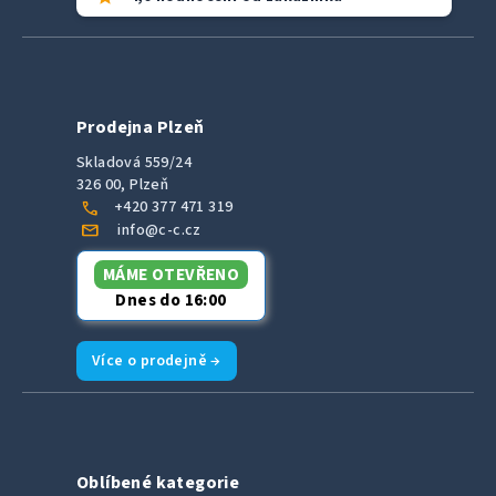
Prodejna Plzeň
Skladová 559/24
326 00, Plzeň
call
+420 377 471 319
mail
info@c-c.cz
MÁME OTEVŘENO
Dnes do 16:00
Více o prodejně →
Oblíbené kategorie