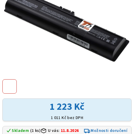
hvězdiček.
1 223 Kč
1 011 Kč bez DPH
Skladem
(1 ks)
U vás:
11.8.2026
Možnosti doručení