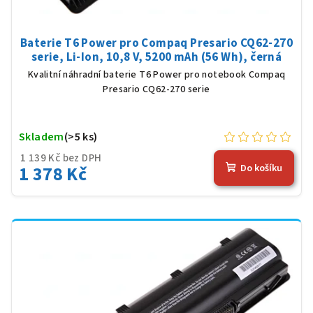
Baterie T6 Power pro Compaq Presario CQ62-270
serie, Li-Ion, 10,8 V, 5200 mAh (56 Wh), černá
Kvalitní náhradní baterie T6 Power pro notebook Compaq
Presario CQ62-270 serie
Skladem
(>5 ks)
1 139 Kč bez DPH
1 378 Kč
Do košíku