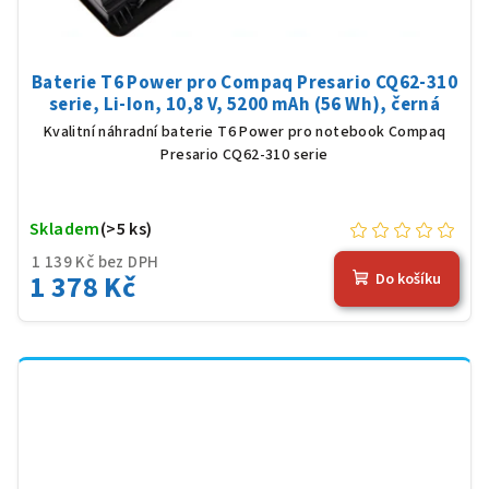
Baterie T6 Power pro Compaq Presario CQ62-310
serie, Li-Ion, 10,8 V, 5200 mAh (56 Wh), černá
Kvalitní náhradní baterie T6 Power pro notebook Compaq
Presario CQ62-310 serie
Skladem
(>5 ks)
1 139 Kč bez DPH
1 378 Kč
Do košíku