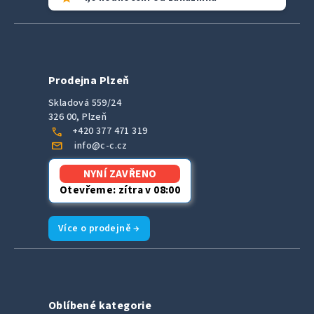
Prodejna Plzeň
Skladová 559/24
326 00, Plzeň
call
+420 377 471 319
mail
info@c-c.cz
NYNÍ ZAVŘENO
Otevřeme: zítra v 08:00
Více o prodejně →
Oblíbené kategorie