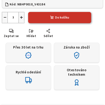
Kód:
NBHP0018_V43184
−
+
Do košíku
Zeptat se
Hlídat
Sdílet
Přes 30 let na trhu
Záruka na zboží
1991
Otestováno
Rychlé odeslání
technikem