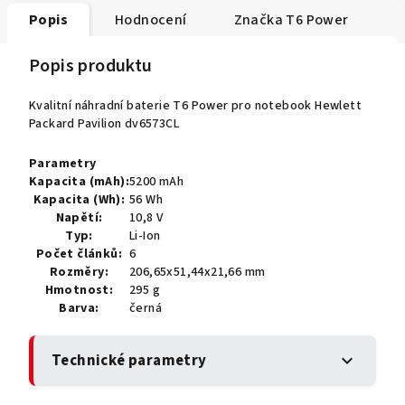
Popis
Hodnocení
Značka
T6 Power
Popis produktu
Kvalitní náhradní baterie T6 Power pro notebook Hewlett
Packard Pavilion dv6573CL
Parametry
Kapacita (mAh):
5200 mAh
Kapacita (Wh):
56 Wh
Napětí:
10,8 V
Typ:
Li-Ion
Počet článků:
6
Rozměry:
206,65x51,44x21,66 mm
Hmotnost:
295 g
Barva:
černá
Technické parametry
expand_more