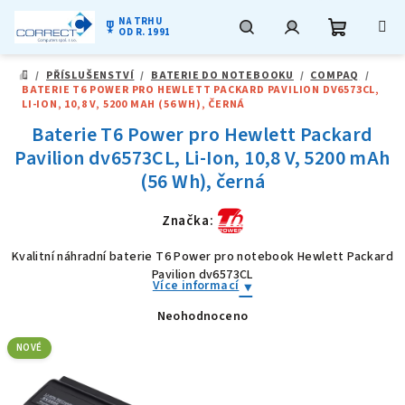
NA TRHU
military_tech
OD R. 1991
Nákupní
Hledat
Přihlášení
Přejít
/
PŘÍSLUŠENSTVÍ
/
BATERIE DO NOTEBOOKU
/
COMPAQ
/
na
DOMŮ
BATERIE T6 POWER PRO HEWLETT PACKARD PAVILION DV6573CL,
obsah
košík
LI-ION, 10,8 V, 5200 MAH (56 WH), ČERNÁ
Baterie T6 Power pro Hewlett Packard
Pavilion dv6573CL, Li-Ion, 10,8 V, 5200 mAh
(56 Wh), černá
Značka:
Kvalitní náhradní baterie T6 Power pro notebook Hewlett Packard
Pavilion dv6573CL
Více informací
Neohodnoceno
Průměrné
hodnocení
produktu
NOVÉ
je
0,0
z
5