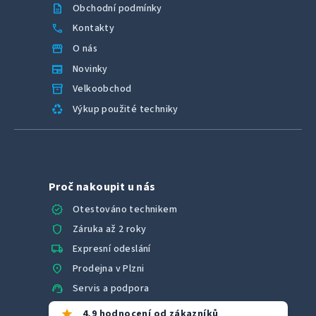
description
Obchodní podmínky
call
Kontakty
storefront
O nás
newspaper
Novinky
inventory_2
Velkoobchod
recycling
Výkup použité techniky
Proč nakoupit u nás
verified
Otestováno technikem
shield
Záruka až 2 roky
local_shipping
Expresní odeslání
location_on
Prodejna v Plzni
support_agent
Servis a podpora
star
4,9 hodnocení od zákazníků