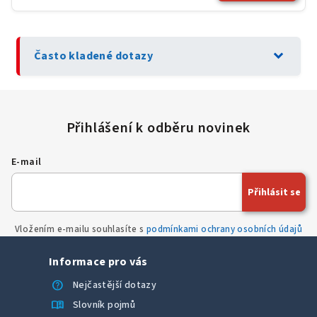
expand_more
Často kladené dotazy
E-mail
Přihlásit se
Vložením e-mailu souhlasíte s
podmínkami ochrany osobních údajů
Informace pro vás
help
Nejčastější dotazy
menu_book
Slovník pojmů