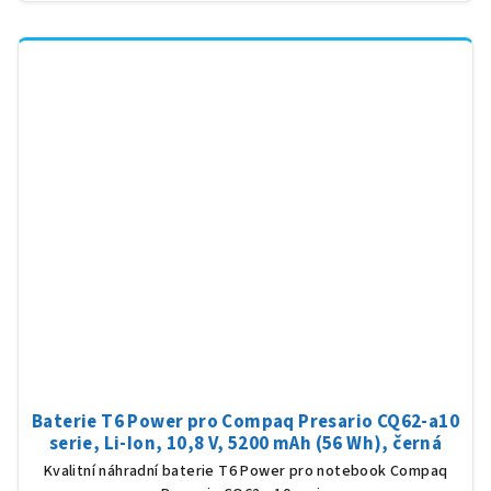
Baterie T6 Power pro Compaq Presario CQ62-a10
serie, Li-Ion, 10,8 V, 5200 mAh (56 Wh), černá
Kvalitní náhradní baterie T6 Power pro notebook Compaq