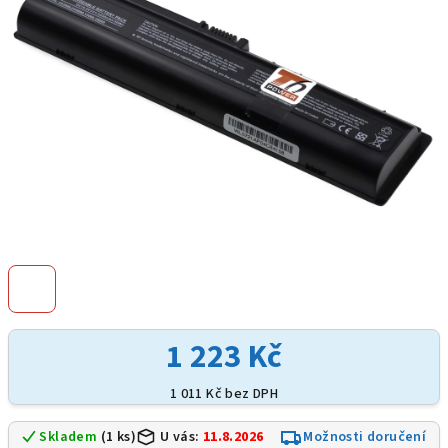
hvězdiček.
1 223 Kč
1 011 Kč bez DPH
Skladem
(1 ks)
U vás:
11.8.2026
Možnosti doručení