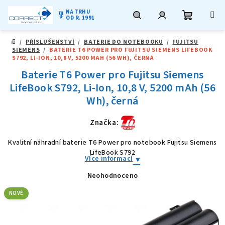
NA TRHU
military_tech
OD R. 1991
Nákupní
Hledat
Přihlášení
Přejít
/
PŘÍSLUŠENSTVÍ
/
BATERIE DO NOTEBOOKU
/
FUJITSU
na
DOMŮ
SIEMENS
/
BATERIE T6 POWER PRO FUJITSU SIEMENS LIFEBOOK
obsah
košík
S792, LI-ION, 10,8 V, 5200 MAH (56 WH), ČERNÁ
Baterie T6 Power pro Fujitsu Siemens
LifeBook S792, Li-Ion, 10,8 V, 5200 mAh (56
Wh), černá
Značka:
Kvalitní náhradní baterie T6 Power pro notebook Fujitsu Siemens
LifeBook S792
Více informací
Neohodnoceno
Průměrné
hodnocení
produktu
NOVÉ
je
0,0
z
5