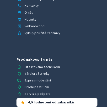
call
Kontakty
storefront
O nás
newspaper
Novinky
inventory_2
Velkoobchod
recycling
Výkup použité techniky
Proč nakoupit u nás
verified
Otestováno technikem
shield
Záruka až 2 roky
local_shipping
Expresní odeslání
location_on
Prodejna v Plzni
support_agent
Servis a podpora
star
4,9 hodnocení od zákazníků