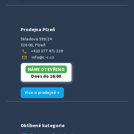
Prodejna Plzeň
Skladová 559/24
326 00, Plzeň
call
+420 377 471 319
mail
info@c-c.cz
MÁME OTEVŘENO
Dnes do 16:00
Více o prodejně →
Oblíbené kategorie