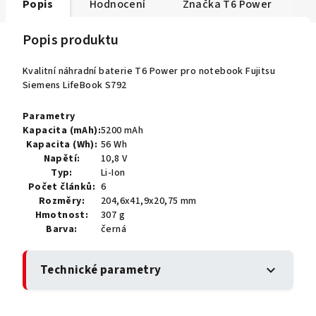
Popis
Hodnocení
Značka
T6 Power
Popis produktu
Kvalitní náhradní baterie T6 Power pro notebook Fujitsu
Siemens LifeBook S792
Parametry
Kapacita (mAh):
5200 mAh
Kapacita (Wh):
56 Wh
Napětí:
10,8 V
Typ:
Li-Ion
Počet článků:
6
Rozměry:
204,6x41,9x20,75 mm
Hmotnost:
307 g
Barva:
černá
Technické parametry
expand_more