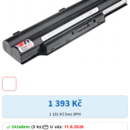
hvězdiček.
1 393 Kč
1 151 Kč bez DPH
Skladem
(3 ks)
U vás:
11.8.2026