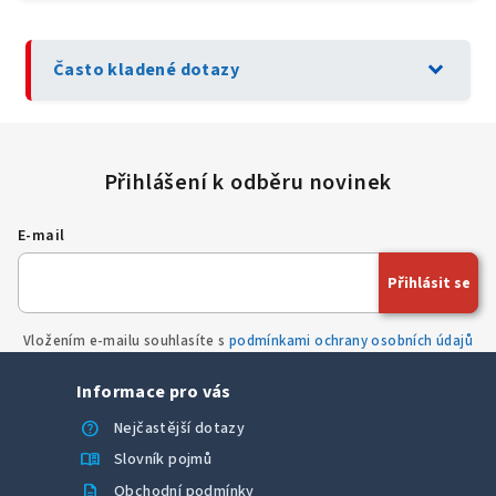
expand_more
Často kladené dotazy
E-mail
Přihlásit se
Vložením e-mailu souhlasíte s
podmínkami ochrany osobních údajů
Informace pro vás
help
Nejčastější dotazy
menu_book
Slovník pojmů
description
Obchodní podmínky