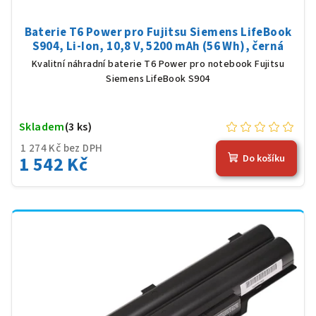
Baterie T6 Power pro Fujitsu Siemens LifeBook
S904, Li-Ion, 10,8 V, 5200 mAh (56 Wh), černá
Kvalitní náhradní baterie T6 Power pro notebook Fujitsu
Siemens LifeBook S904
Skladem
(3 ks)
1 274 Kč bez DPH
1 542 Kč
Do košíku