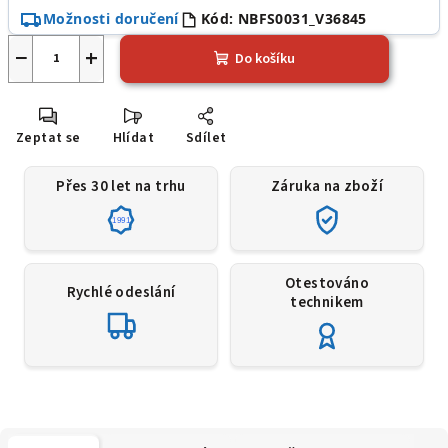
Možnosti doručení
Kód:
NBFS0031_V36845
−
+
Do košíku
Zeptat se
Hlídat
Sdílet
Přes 30 let na trhu
Záruka na zboží
1991
Otestováno
Rychlé odeslání
technikem