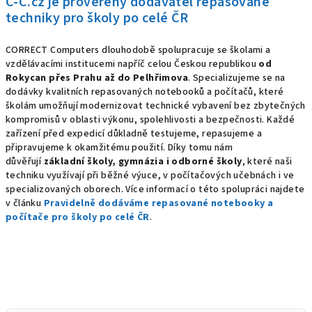
C-C.cz je prověřený dodavatel repasované
techniky pro školy po celé ČR
CORRECT Computers dlouhodobě spolupracuje se školami a
vzdělávacími institucemi napříč celou Českou republikou
od
Rokycan přes Prahu až do Pelhřimova
. Specializujeme se na
dodávky kvalitních repasovaných notebooků a počítačů, které
školám umožňují modernizovat technické vybavení bez zbytečných
kompromisů v oblasti výkonu, spolehlivosti a bezpečnosti. Každé
zařízení před expedicí důkladně testujeme, repasujeme a
připravujeme k okamžitému použití. Díky tomu nám
důvěřují
základní školy, gymnázia i odborné školy
, které naši
techniku využívají při běžné výuce, v počítačových učebnách i ve
specializovaných oborech. Více informací o této spolupráci najdete
v článku
Pravidelně dodáváme repasované notebooky a
počítače pro školy po celé ČR
.