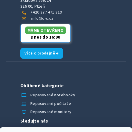
Skladová 559/24
326 00, Plzeň
call
+420 377 471 319
mail
info@c-c.cz
MÁME OTEVŘENO
Dnes do 16:00
Více o prodejně →
Oblíbené kategorie
laptop_chromebook
Repasované notebooky
computer
Repasované počítače
monitor
Repasované monitory
Sledujte nás
Facebook