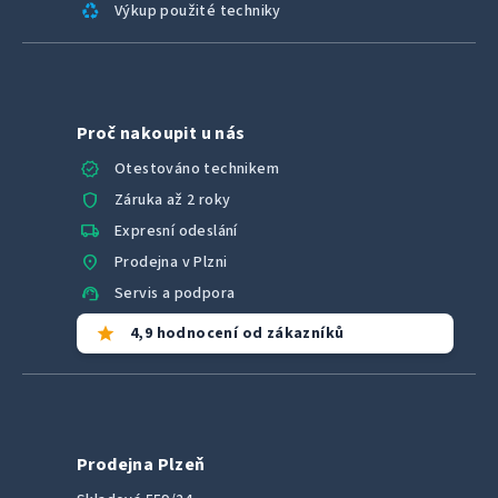
recycling
Výkup použité techniky
Proč nakoupit u nás
verified
Otestováno technikem
shield
Záruka až 2 roky
local_shipping
Expresní odeslání
location_on
Prodejna v Plzni
support_agent
Servis a podpora
star
4,9 hodnocení od zákazníků
Prodejna Plzeň