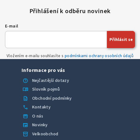
E-mail
Přihlásit se
Vložením e-mailu souhlasíte s
podmínkami ochrany osobních údajů
Informace pro vás
help
Nejčastější dotazy
menu_book
Slovník pojmů
description
Obchodní podmínky
call
Kontakty
storefront
O nás
newspaper
Novinky
inventory_2
Velkoobchod