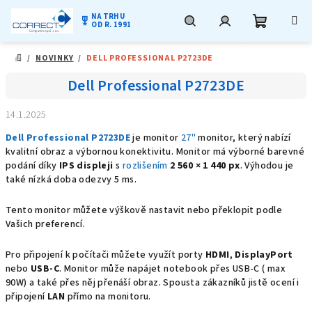
NA TRHU
military_tech
OD R. 1991
Nákupní
Hledat
Přihlášení
Přejít
/
NOVINKY
/
DELL PROFESSIONAL P2723DE
na
DOMŮ
obsah
košík
Dell Professional P2723DE
14.1.2025
Dell Professional P2723DE
je monitor
27"
monitor, který nabízí
kvalitní obraz a výbornou konektivitu. Monitor má výborné barevné
podání díky
IPS displeji
s
rozlišením
2 560 × 1 440 px
. Výhodou je
také nízká doba odezvy 5 ms.
Tento monitor můžete výškově nastavit nebo překlopit podle
Vašich preferencí.
Pro připojení k počítači můžete využít porty
HDMI
,
DisplayPort
nebo
USB-C
. Monitor může napájet notebook přes USB-C ( max
90W) a také přes něj přenáší obraz. Spousta zákazníků jistě ocení i
připojení
LAN
přímo na monitoru.