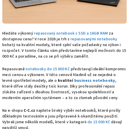
Hledáte výkonný
repasovaný notebook s SSD a 16GB RAM
za
dostupnou cenu? V roce 2026 je trh s
repasovanými notebooky
bohatý na kvalitní modely, které splní vaše požadavky na výkon i
rozpočet. V tomto článku vám představíme nejlepší možnosti do 15
000 Kč a poradíme, na co se při výběru zaměřit.
Repasované
notebooky do 15 000 Kč
představují ideální kompromis
mezi cenou a výkonem. V této cenové hladině už se nejedná o
levné spotřební modely, ale o
kvalitní
business notebooky
,
které dříve stály desítky tisíc korun. Díky profesionální repasi
získáte zařízení s dlouhou životností, vysokou spolehlivostí a
moderním operačním systémem – a to za zlomek původní ceny.
Na e‑shopu
C‑C.cz
najdete široký výběr notebooků, které prošly
důkladným testováním a jsou připravené k okamžitému použití.
Vybrali jsme několik modelů, které v kategorii
do 15 000 Kč
dávají
největší smysl.