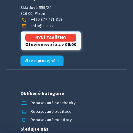
Skladová 559/24
326 00, Plzeň
call
+420 377 471 319
mail
info@c-c.cz
NYNÍ ZAVŘENO
Otevřeme: zítra v 08:00
Více o prodejně →
Oblíbené kategorie
laptop_chromebook
Repasované notebooky
computer
Repasované počítače
monitor
Repasované monitory
Sledujte nás