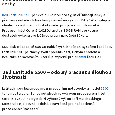
cesty
Dell Latitude 5410
je skvělou volbou pro ty, kteří hledají lehký a
přenosný notebook bez kompromisů na výkonu. Díky 14" displeji je
ideální na cestování, do školy nebo pro práci mimo kancelář.
Procesor Intel Core i5‑10210U spolu s 16 GB RAM poskytuje
dostatek výkonu pro běžnou práci i náročnější úkoly.
SSD disk o kapacitě 500 GB nabízí rychlé načítání systému i aplikací.
Latitude 5410 je známý svou spolehlivostí, tichým chodem a
kvalitním zpracováním, které je typické pro
firemní
řadu Dell.
Dell Latitude 5500 – odolný pracant s dlouhou
životností
Latitudy jsou legendou mezi pracovními notebooky a model
5500
to jen potvrzuje. Tento notebook je vybaven procesorem Intel
Core i5‑8250U, který nabízí výborný výkon i při multitaskingu.
Konstrukce je pevná, odolná a navržená pro každodenní
profesionální nasazení.