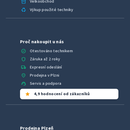
inventory_2
Velkoobchod
recycling
Výkup použité techniky
Proč nakoupit u nás
verified
Otestováno technikem
shield
Záruka až 2 roky
local_shipping
Expresní odeslání
location_on
Prodejna v Plzni
support_agent
Servis a podpora
star
4,9 hodnocení od zákazníků
Prodejna Plzeň