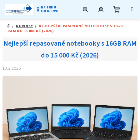
NA TRHU
military_tech
OD R. 1991
Nákupní
Hledat
Přihlášení
Přejít
/
NOVINKY
/
NEJLEPŠÍ REPASOVANÉ NOTEBOOKY S 16GB
na
DOMŮ
RAM DO 15 000 KČ (2026)
obsah
košík
Nejlepší repasované notebooky s 16GB RAM
do 15 000 Kč (2026)
13.3.2026