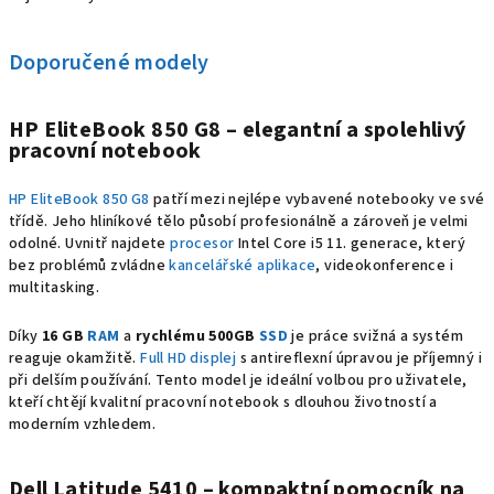
Doporučené modely
HP EliteBook 850 G8 – elegantní a spolehlivý
pracovní notebook
HP EliteBook 850 G8
patří mezi nejlépe vybavené notebooky ve své
třídě. Jeho hliníkové tělo působí profesionálně a zároveň je velmi
odolné. Uvnitř najdete
procesor
Intel Core i5 11. generace, který
bez problémů zvládne
kancelářské aplikace
, videokonference i
multitasking.
Díky
16 GB
RAM
a
rychlému 500GB
SSD
je práce svižná a systém
reaguje okamžitě.
Full HD
displej
s antireflexní úpravou je příjemný i
při delším používání. Tento model je ideální volbou pro uživatele,
kteří chtějí kvalitní pracovní notebook s dlouhou životností a
moderním vzhledem.
Dell Latitude 5410 – kompaktní pomocník na