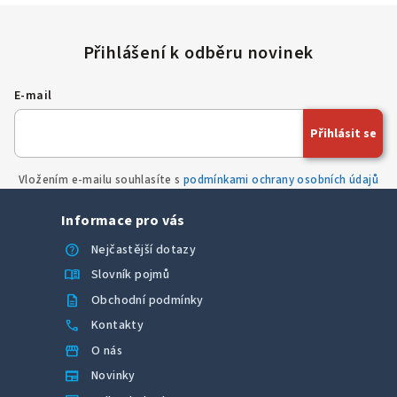
E-mail
Přihlásit se
Vložením e-mailu souhlasíte s
podmínkami ochrany osobních údajů
Informace pro vás
help
Nejčastější dotazy
menu_book
Slovník pojmů
description
Obchodní podmínky
call
Kontakty
storefront
O nás
newspaper
Novinky