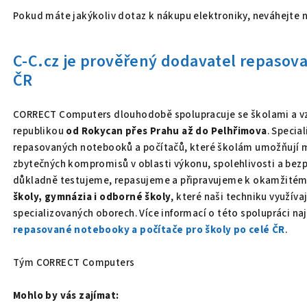
Pokud máte jakýkoliv dotaz k nákupu elektroniky, neváhejte 
C-C.cz je prověřený dodavatel repasova
ČR
CORRECT Computers dlouhodobě spolupracuje se školami a vz
republikou
od Rokycan přes Prahu až do Pelhřimova
. Specia
repasovaných notebooků a počítačů, které školám umožňují 
zbytečných kompromisů v oblasti výkonu, spolehlivosti a bezp
důkladně testujeme, repasujeme a připravujeme k okamžitému
školy, gymnázia i odborné školy
, které naši techniku využíva
specializovaných oborech. Více informací o této spolupráci na
repasované notebooky a počítače pro školy po celé ČR
.
Tým CORRECT Computers
Mohlo by vás zajímat: