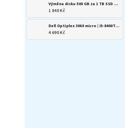
Výměna disku 500 GB za 1 TB SSD M.2 NVMe
1 840 Kč
Dell Optiplex 3060 micro | i5-8400T | 8GB | 256GB SSD | Win 11
4 690 Kč