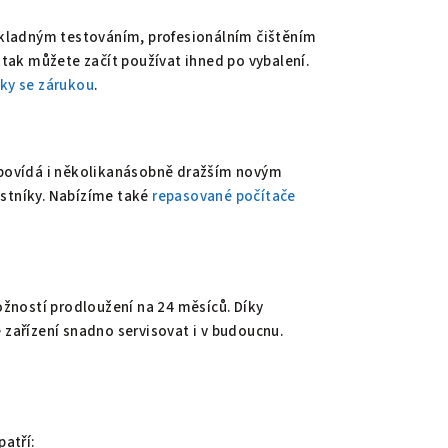
kladným testováním, profesionálním čištěním
tak můžete začít používat ihned po vybalení.
ky se zárukou
.
povídá i několikanásobně dražším novým
ostníky. Nabízíme také
repasované počítače
žností prodloužení na 24 měsíců. Díky
ařízení snadno servisovat i v budoucnu.
atří: