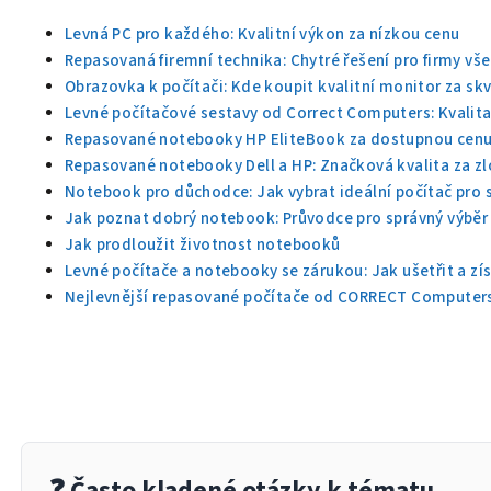
Levná PC pro každého: Kvalitní výkon za nízkou cenu
Repasovaná firemní technika: Chytré řešení pro firmy vše
Obrazovka k počítači: Kde koupit kvalitní monitor za sk
Levné počítačové sestavy od Correct Computers: Kvalit
Repasované notebooky HP EliteBook za dostupnou cen
Repasované notebooky Dell a HP: Značková kvalita za z
Notebook pro důchodce: Jak vybrat ideální počítač pro 
Jak poznat dobrý notebook: Průvodce pro správný výběr
Jak prodloužit životnost notebooků
Levné počítače a notebooky se zárukou: Jak ušetřit a zís
Nejlevnější repasované počítače od CORRECT Computers s
❓ Často kladené otázky k tématu