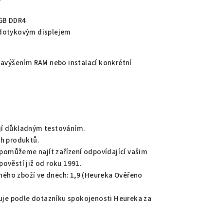
 GB DDR4
 dotykovým displejem
navýšením RAM nebo instalací konkrétní
jí důkladným testováním.
ch produktů.
pomůžeme najít zařízení odpovídající vašim
ověstí již od roku 1991.
ého zboží ve dnech: 1,9 (Heureka Ověřeno
uje podle dotazníku spokojenosti Heureka za