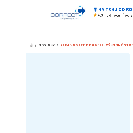
Přejít
military_tech
NA TRHU OD RO
na
star
4.9 hodnocení od 
obsah
/
NOVINKY
/
REPAS NOTEBOOK DELL: VÝKONNÉ STRO
DOMŮ
P
o
s
t
r
a
n