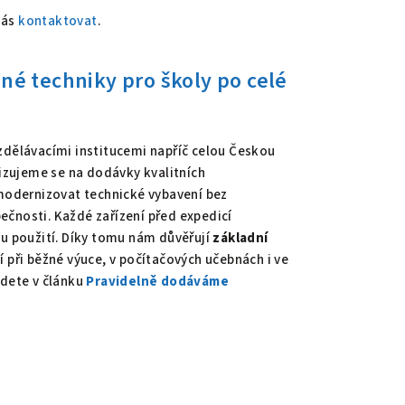
nás
kontaktovat
.
né techniky pro školy po celé
dělávacími institucemi napříč celou Českou
lizujeme se na dodávky kvalitních
modernizovat technické vybavení bez
ečnosti. Každé zařízení před expedicí
 použití. Díky tomu nám důvěřují
základní
jí při běžné výuce, v počítačových učebnách i ve
jdete v článku
Pravidelně dodáváme