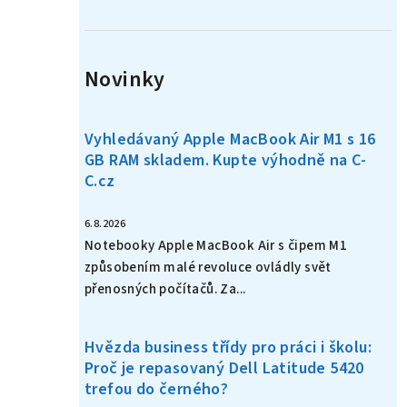
n
í
Novinky
p
a
Vyhledávaný Apple MacBook Air M1 s 16
n
GB RAM skladem. Kupte výhodně na C-
C.cz
e
l
6.8.2026
Notebooky Apple MacBook Air s čipem M1
způsobením malé revoluce ovládly svět
přenosných počítačů. Za...
Hvězda business třídy pro práci i školu:
Proč je repasovaný Dell Latitude 5420
trefou do černého?