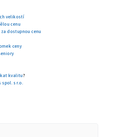
ch velikostí
vělou cenu
a za dostupnou cenu
u
lomek ceny
seniory
kat kvalitu
?
pol. s r.o.