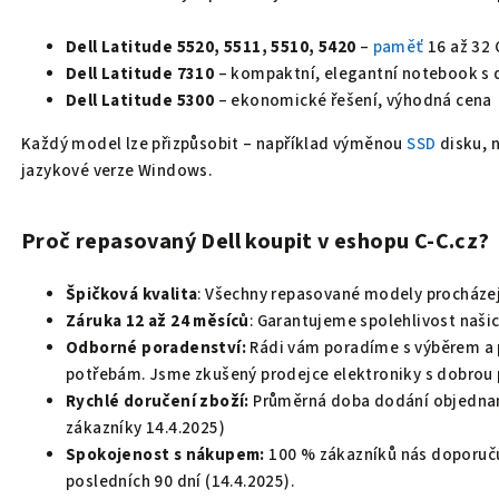
Dell Latitude 5520, 5511, 5510, 5420
–
paměť
16 až 32
Dell Latitude 7310
– kompaktní, elegantní notebook s
Dell Latitude 5300
– ekonomické řešení, výhodná cena
Každý model lze přizpůsobit – například výměnou
SSD
disku, 
jazykové verze Windows.
Proč repasovaný Dell koupit v eshopu C-C.cz?
Špičková kvalita
: Všechny repasované modely procháze
Záruka 12 až 24 měsíců
: Garantujeme spolehlivost naši
Odborné poradenství:
Rádi vám poradíme s výběrem a 
potřebám. Jsme zkušený prodejce elektroniky s dobrou p
Rychlé doručení zboží:
Průměrná doba dodání objednan
zákazníky 14.4.2025)
Spokojenost s nákupem:
100 % zákazníků nás doporuč
posledních 90 dní (14.4.2025).